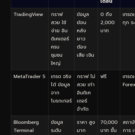
เดือน
TradingView
กราฟ
ข้อมูล
0 ถึง
เทรดเ
สวย ใช้
ย้อน
2,000
ทุก ระ
ง่าย อิน
หลัง
บาท
ดิเคเตอร์
ยาว
ครบ
ต้อง
ชุมชน
เสีย เงิน
ใหญ่
MetaTrader 5
เทรด จริง
กราฟ ไม่
ฟรี
เทรดเ
ได้ ข้อมูล
สวย เท่า
Fore
จาก
อินดิเค
โบรกเกอร์
เตอร์
จำกัด
Bloomberg
ข้อมูล
ราคา สูง
70,000
สถาบั
Terminal
ระดับ
มาก
บาท ขึ้น
การ เ