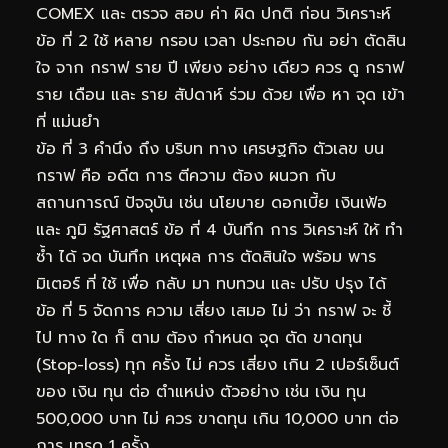
COMEX และ ตรวจ สอบ ค่า ผิด ปกติ ก่อน วิเคราะห์
ข้อ ที่ 2 ใช้ หลาย กรอบ เวลา ประกอบ กัน อย่า ตัดสิน
ใจ จาก กราฟ ราย ปี เพียง อย่าง เดียว ควร ดู กราฟ
ราย เดือน และ ราย สัปดาห์ ร่วม ด้วย เพื่อ หา จุด เข้า
ที่ แม่นยำ
ข้อ ที่ 3 คำนึง ถึง บริบท ทาง เศรษฐกิจ ตัวเลข บน
กราฟ คือ อดีต การ ตีความ ต้อง ผนวก กับ
สถานการณ์ ปัจจุบัน เช่น นโยบาย ดอกเบี้ย เงินเฟ้อ
และ ภูมิ รัฐศาสตร์ ข้อ ที่ 4 บันทึก การ วิเคราะห์ ให้ ทำ
ซ้ำ ได้ จด บันทึก เหตุผล การ ตัดสินใจ พร้อม พาร
มิเตอร์ ที่ ใช้ เพื่อ กลับ มา ทบทวน และ ปรับ ปรุง ได้
ข้อ ที่ 5 จัดการ ความ เสี่ยง เสมอ ไม่ ว่า กราฟ จะ ชี้
ไป ทาง ใด ก็ ตาม ต้อง กำหนด จุด ตัด ขาดทุน
(Stop-loss) ทุก ครั้ง ไม่ ควร เสี่ยง เกิน 2 เปอร์เซ็นต์
ของ เงิน ทุน ต่อ ตำแหน่ง ตัวอย่าง เช่น เงิน ทุน
500,000 บาท ไม่ ควร ขาดทุน เกิน 10,000 บาท ต่อ
การ เทรด 1 ครั้ง