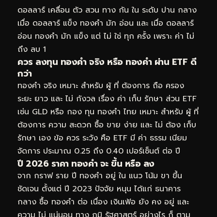
ดอลลาร์ เคลื่อน ตัว สวน ทาง กัน ใน ระดับ ปาน กลาง
เมื่อ ดอลลาร์ แข็ง ทองคำ มัก อ่อน และ เมื่อ ดอลลาร์
อ่อน ทองคำ มัก แข็ง แต่ ไม่ ใช่ ทุก ครั้ง เพราะ ค่า ไม่
ถึง ลบ 1
ควร ลงทุน ทองคำ จริง หรือ ทองคำ ผ่าน ETF ดี
กว่า
ทองคำ จริง เหมาะ สำหรับ ผู้ ที่ ต้องการ ถือ ครอง
ระยะ ยาว และ ไม่ กังวล เรื่อง ค่า เก็บ รักษา ส่วน ETF
เช่น GLD หรือ กอง ทุน ทองคำ ไทย เหมาะ สำหรับ ผู้ ที่
ต้องการ ความ สะดวก ซื้อ ขาย ง่าย และ ไม่ ต้อง เก็บ
รักษา เอง ข้อ ควร ระวัง คือ ETF มี ค่า ธรรม เนียม
จัดการ ประมาณ 0.25 ถึง 0.40 เปอร์เซ็นต์ ต่อ ปี
ปี 2026 ราคา ทองคำ จะ ขึ้น หรือ ลง
จาก กราฟ ราย ปี ทองคำ อยู่ ใน แนว โน้ม ขา ขึ้น
ชัดเจน ตั้งแต่ ปี 2023 ปัจจัย หนุน ได้แก่ ธนาคาร
กลาง ซื้อ ทองคำ ต่อ เนื่อง เงินเฟ้อ ยัง คง อยู่ และ
ความ ไม่ แน่นอน ทาง ภูมิ รัฐศาสตร์ อย่างไร ก็ ตาม