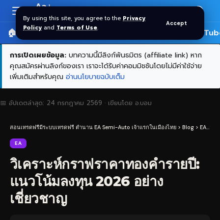
Aa
Font
By using this site, you agree to the
Privacy
Accept
Resizer
Policy
and
Terms of Use
.
🏠 หน้าแรก
ราคาทอง SPDR
📰 บทความ
🎬 YouTub
การเปิดเผยข้อมูล:
บทความนี้มีลิงก์พันธมิตร (affiliate link) หาก
คุณสมัครผ่านลิงก์ของเรา เราจะได้รับค่าคอมมิชชันโดยไม่มีค่าใช้จ่าย
เพิ่มเติมสำหรับคุณ
อ่านนโยบายฉบับเต็ม
📅 อัปเดตล่าสุด:
24 กรกฎาคม 2569
· เขียนโดย
อ.บอม
สอนเทรดฟรีมีระบบเทรดฟรี ตำนาน EA Semi-Auto เจ้าแรกในเมืองไทย
>
Blog
>
EA
>
วิ
EA
วิเคราะห์กราฟราคาทองคำรายปี:
แนวโน้มลงทุน 2026 อย่าง
เชี่ยวชาญ