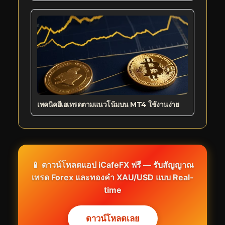
เทคนิคอีเอเทรดตามแนวโน้มบน MT4 ใช้งานง่าย
📱 ดาวน์โหลดแอป iCafeFX ฟรี — รับสัญญาณ
เทรด Forex และทองคำ XAU/USD แบบ Real-
time
ดาวน์โหลดเลย