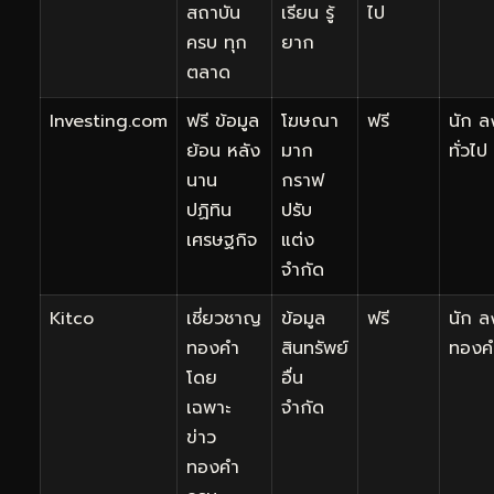
สถาบัน
เรียน รู้
ไป
ครบ ทุก
ยาก
ตลาด
Investing.com
ฟรี ข้อมูล
โฆษณา
ฟรี
นัก ล
ย้อน หลัง
มาก
ทั่วไป
นาน
กราฟ
ปฏิทิน
ปรับ
เศรษฐกิจ
แต่ง
จำกัด
Kitco
เชี่ยวชาญ
ข้อมูล
ฟรี
นัก ล
ทองคำ
สินทรัพย์
ทองค
โดย
อื่น
เฉพาะ
จำกัด
ข่าว
ทองคำ