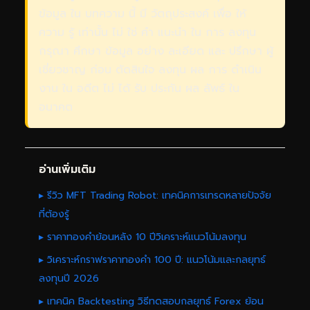
ข้อมูล ใน บทความ นี้ มี วัตถุประสงค์ เพื่อ ให้
ความ รู้ เท่านั้น ไม่ ใช่ คำ แนะนำ ใน การ ลงทุน
กรุณา ศึกษา ข้อมูล อย่าง ละเอียด และ ปรึกษา ผู้
เชี่ยวชาญ ก่อน ตัดสินใจ ลงทุน ผล การ ดำเนิน
งาน ใน อดีต ไม่ ได้ รับ ประกัน ผล ลัพธ์ ใน
อนาคต
อ่านเพิ่มเติม
▸ รีวิว MFT Trading Robot: เทคนิคการเทรดหลายปัจจัย
ที่ต้องรู้
▸ ราคาทองคำย้อนหลัง 10 ปีวิเคราะห์แนวโน้มลงทุน
▸ วิเคราะห์กราฟราคาทองคำ 100 ปี: แนวโน้มและกลยุทธ์
ลงทุนปี 2026
▸ เทคนิค Backtesting วิธีทดสอบกลยุทธ์ Forex ย้อน