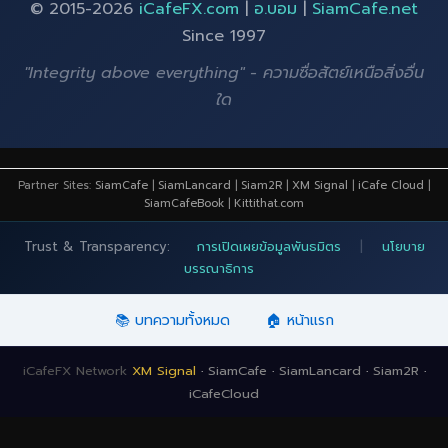
© 2015-2026
iCafeFX.com
|
อ.บอม
|
SiamCafe.net
Since 1997
"Integrity above everything" - ความซื่อสัตย์เหนือสิ่งอื่น
ใด
Partner Sites:
SiamCafe
|
SiamLancard
|
Siam2R
|
XM Signal
|
iCafe Cloud
|
SiamCafeBook
|
Kittithat.com
Trust & Transparency:
การเปิดเผยข้อมูลพันธมิตร
|
นโยบาย
บรรณาธิการ
📚 บทความทั้งหมด
🏠 หน้าแรก
iCafeFX Network
XM Signal
·
SiamCafe
·
SiamLancard
·
Siam2R
·
iCafeCloud