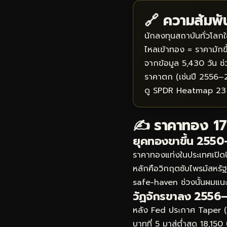
🔗 ความสัมพั
นักลงทุนสถาบันทั่วโลกใ
ไหลเข้าทอง = ราคามักข
จากข้อมูล 5,430 วัน ช่ว
ราคาตก (เช่นปี 2556
ดู SPDR Heatmap 23
✍️ ราคาทอง 17 ป
ยุคทองขาขึ้น 255
ราคาทองแท่งในประเทศเปิดปี
หลักคือวิกฤตซับไพรม์สหรั
safe-haven ช่วงนั้นผมแนะนำ
วัฏจักรขาลง 2556
หลัง Fed ประกาศ Taper (
บาทที่ 5 มาสู่ต่ำสุด 18,1