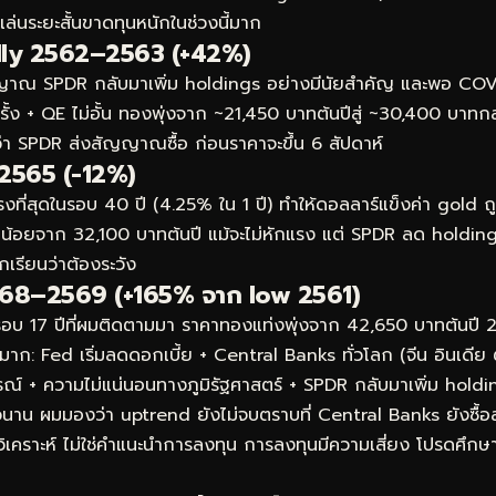
ล่นระยะสั้นขาดทุนหนักในช่วงนี้มาก
ally 2562–2563 (+42%)
นสัญญาณ SPDR กลับมาเพิ่ม holdings อย่างมีนัยสำคัญ และพอ CO
รั้ง + QE ไม่อั้น ทองพุ่งจาก ~21,450 บาทต้นปีสู่ ~30,400 บาทกล
ว่า SPDR ส่งสัญญาณซื้อ ก่อนราคาจะขึ้น 6 สัปดาห์
 2565 (-12%)
รงที่สุดในรอบ 40 ปี (4.25% ใน 1 ปี) ทำให้ดอลลาร์แข็งค่า gold
กน้อยจาก 32,100 บาทต้นปี แม้จะไม่หักแรง แต่ SPDR ลด holdings
เรียนว่าต้องระวัง
68–2569 (+165% จาก low 2561)
่สุดในรอบ 17 ปีที่ผมติดตามมา ราคาทองแท่งพุ่งจาก 42,650 บาทต้นป
มาก: Fed เริ่มลดดอกเบี้ย + Central Banks ทั่วโลก (จีน อินเดีย 
ารณ์ + ความไม่แน่นอนทางภูมิรัฐศาสตร์ + SPDR กลับมาเพิ่ม hold
าวนาน ผมมองว่า uptrend ยังไม่จบตราบที่ Central Banks ยังซื้อส
ะวิเคราะห์ ไม่ใช่คำแนะนำการลงทุน การลงทุนมีความเสี่ยง โปรดศึก