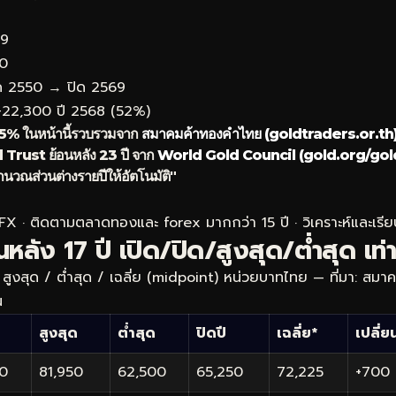
69
50
ิด 2550 → ปิด 2569
+22,300
ปี 2568 (52%)
.5% ในหน้านี้รวบรวมจาก
สมาคมค้าทองคำไทย (goldtraders.or.th
 Trust ย้อนหลัง 23 ปี จาก
World Gold Council (gold.org/go
นวณส่วนต่างรายปีให้อัตโนมัติ"
eFX · ติดตามตลาดทองและ forex มากกว่า 15 ปี · วิเคราะห์และเรียบ
ลัง 17 ปี เปิด/ปิด/สูงสุด/ต่ำสุด เท่า
 / สูงสุด / ต่ำสุด / เฉลี่ย (midpoint) หน่วยบาทไทย — ที่มา: สม
น
สูงสุด
ต่ำสุด
ปิดปี
เฉลี่ย*
เปลี่
50
81,950
62,500
65,250
72,225
+700