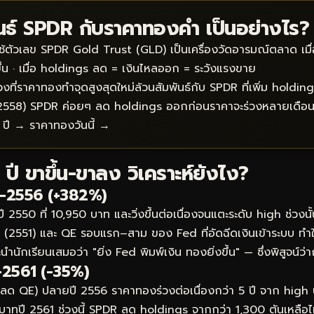
นธ์ SPDR กับราคาทองคำ เป็นอย่างไร?
ช้ตัวเลข SPDR Gold Trust (GLD) เป็นเครื่องวัดอารมณ์ตลาด เมื่อ
ึ้น · เมื่อ holdings ลด = เงินไหลออก = ระวังแรงขาย
งที่ราคาทองทำจุดสูงสุดใหม่ล้วนสัมพันธ์กับ SPDR ที่เพิ่ม holdings
–2558) SPDR ค่อยๆ ลด holdings ออกก่อนราคาจะร่วงหลายเดือ
 ปี →
ราคาทองวันนี้ →
ี ขาขึ้น-ขาลง วิเคราะห์ยังไง?
0–2556 (+382%)
 2550 ที่ 10,950 บาท และวิ่งขึ้นต่อเนื่องจนแตะระดับ high ช่วงน
ฐ (2551) และ QE รอบแรก–สาม ของ Fed ที่อัดฉีดเงินเข้าระบบ ทำใ
นักเรียนเสมอว่า "ยิ่ง Fed พิมพ์เงิน ทองยิ่งขึ้น" — ซึ่งพิสูจน์ว่า
–2561 (-35%)
ลด QE) ปลายปี 2556 ราคาทองร่วงต่อเนื่องกว่า 5 ปี จาก hig
50 บาทปี 2561 ช่วงนี้ SPDR ลด holdings จากกว่า 1,300 ตันเหลือไม