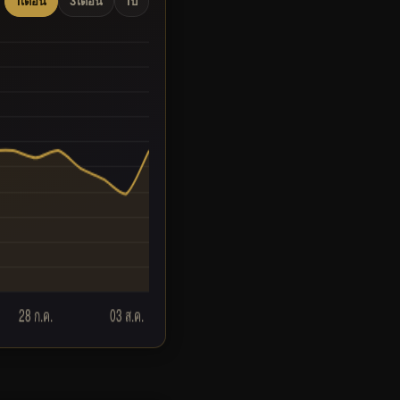
1เดือน
3เดือน
1ปี