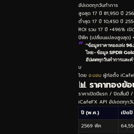
อัปเดตทุกวันทำการ
สูงสุด 17 ปี
81,950
ปี 25
ต่ำสุด 17 ปี
10,450
ปี 25
ROI รวม 17 ปี
+496%
เป
ปีพีค (เปลี่ยนแปลงสูงสุด)
"ข้อมูลราคาทองแท่ง 96
ไทย · ข้อมูล SPDR Gold
อัปเดตทุกวันทำการและคำ
บ
โดย
อ.บอม
ผู้ก่อตั้ง iCaf
📊 ราคาทองย้อนห
ราคาเปิดปีแรก / ปิดสิ้นปี
iCafeFX API อัปเดตทุกวั
ปี (พ.ศ.)
เปิดปี
2569
พีค
64,5