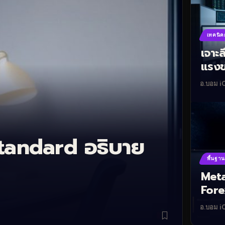
เทคนิค
เจาะ
แรงข
อ.บอม i
Standard อธิบาย
พื้นฐา
Meta
Fore
อ.บอม i
อ.บอม iC