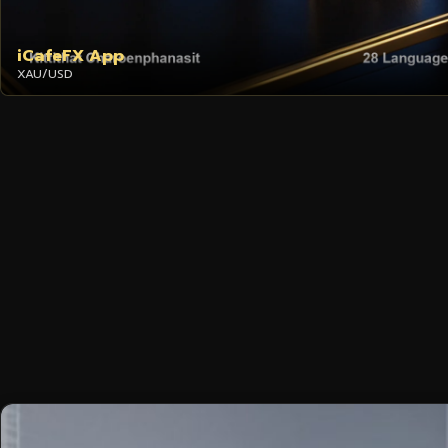
iCafeFX App
XAU/USD