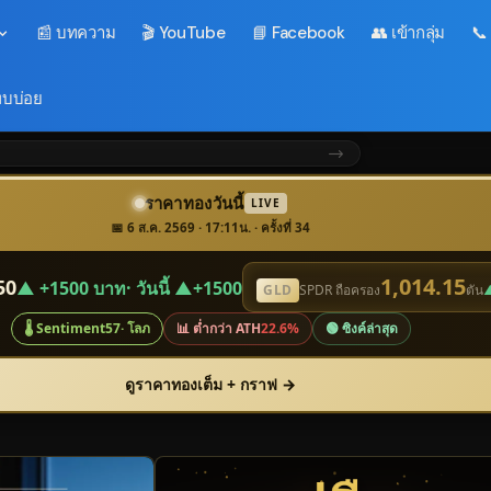
📰 บทความ
🎬 YouTube
📘 Facebook
👥 เข้ากลุ่ม
📞
พบบ่อย
ราคาทองวันนี้
LIVE
📅 6 ส.ค. 2569 · 17:11น. · ครั้งที่ 34
1,014.15
50
▲ +1500 บาท
· วันนี้ ▲+1500
GLD
SPDR ถือครอง
ตัน
▲
🌡️ Sentiment
57
· โลภ
📊 ต่ำกว่า ATH
22.6%
🟢 ซิงค์ล่าสุด
ดูราคาทองเต็ม + กราฟ →