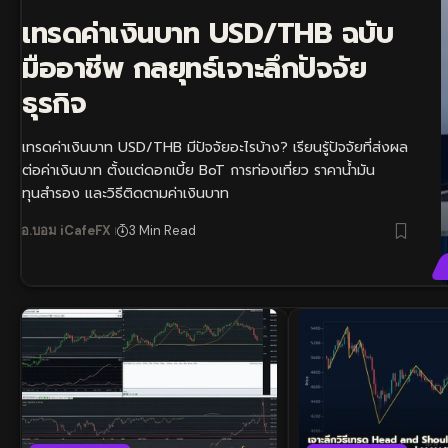
เทรดค่าเงินบาท USD/THB ฉบับ
มืออาชีพ กลยุทธ์เจาะลึกปัจจัย
ธุรกิจ
เทรดค่าเงินบาท USD/THB มีปัจจัยอะไรบ้าง? เรียนรู้ปัจจัยที่ส่งผล
ต่อค่าเงินบาท ตั้งแต่ดอกเบี้ย BoT การท่องเที่ยว ราคาน้ำมัน
ทุนสำรอง และวิธีติดตามค่าเงินบาท
อ.บอม iCafeFX
3 Min Read