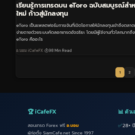
เรียนรู้การเทรดบน eToro ฉบับสมบูรณ์สำห
ใหม่ ก้าวสู่นักลงทุน
eToro เป็นแพลตฟอร์มการเงินที่เปิดโอกาสให้นักลงทุนเข้าถึงตลาดท
ง่ายดายด้วยระบบคัดลอกเทรดอัจฉริยะ โดยมีผู้ใช้งานทั่วโลกมากถึ
eToro คืออะไร
อ.บอม iCafeFX
98 Min Read
1
2
🏆 iCafeFX
📊 ตัวเล
✅
28+ ป
สอนเทรด Forex ฟรี
อ.บอม
ผู้ก่อตั้ง SiamCafe.net Since 1997