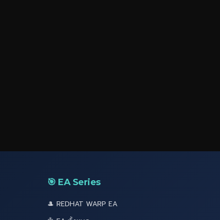
🎯 EA Series
🎩 REDHAT WARP EA