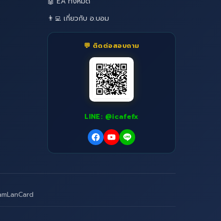
🤖 EA ทั้งหมด
👨‍💻 เกี่ยวกับ อ.บอม
💬 ติดต่อสอบถาม
LINE: @icafefx
amLanCard