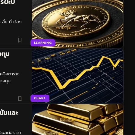
ริยะปี
ิ่ง ที่ ต้อง
LEARNING
งทุน
เทคนิคตาราง
งลงทุน
CHART
น้มและ
่มีผลต่อราคา