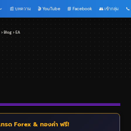
📰 บทความ
🎬 YouTube
📘 Facebook
👥 เข้ากลุ่ม
📞
>
Blog
>
EA
ทรด Forex & ทองคำ ฟรี!