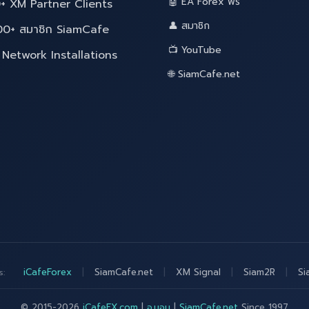
🤖 EA Forex ฟรี
+ XM Partner Clients
👤 สมาชิก
00+ สมาชิก SiamCafe
📺 YouTube
Network Installations
🌐 SiamCafe.net
iCafeForex
|
SiamCafe.net
|
XM Signal
|
Siam2R
|
Si
s:
© 2015-2026
iCafeFX.com
|
อ.บอม
|
SiamCafe.net
Since 1997