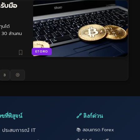
รับมือ
ุนได้
ง 30 ล้านคน
ETORO
3
ขที่พิสูจน์
🔗 ลิงก์ด่วน
ี ประสบการณ์ IT
📚 สอนเทรด Forex