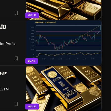
GOLD
์ปี
ake Profit
BEAR
และ
บ LSTM
GOLD