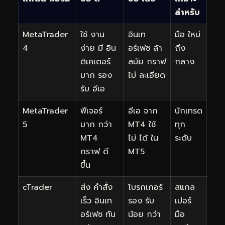
สำหรับ
MetaTrader
ใช้ งาน
อินเท
มือ ใหม่
4
ง่าย มี อิน
อร์เฟซ ล้า
ถึง
ดิเคเตอร์
สมัย กราฟ
กลาง
มาก รอง
ไม่ ละเอียด
รับ อีเอ
MetaTrader
ฟีเจอร์
อีเอ จาก
นักเทรด
5
มาก กว่า
MT4 ใช้
ทุก
MT4
ไม่ ได้ ใน
ระดับ
กราฟ ดี
MT5
ขึ้น
cTrader
ส่ง คำสั่ง
โบรกเกอร์
สแกล
เร็ว อินเท
รอง รับ
เปอร์
อร์เฟซ ทัน
น้อย กว่า
มือ