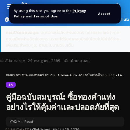
Aa
Font
By using this site, you agree to the
Privacy
Accept
Resizer
Policy
and
Terms of Use
.
🏠 หน้าแรก
ราคาทอง SPDR
📰 บทความ
🎬 YouTub
การเปิดเผยข้อมูล:
บทความนี้มีลิงก์พันธมิตร (affiliate link) หาก
คุณสมัครผ่านลิงก์ของเรา เราจะได้รับค่าคอมมิชชันโดยไม่มีค่าใช้จ่าย
เพิ่มเติมสำหรับคุณ
อ่านนโยบายฉบับเต็ม
📅 อัปเดตล่าสุด:
24 กรกฎาคม 2569
· เขียนโดย
อ.บอม
สอนเทรดฟรีมีระบบเทรดฟรี ตำนาน EA Semi-Auto เจ้าแรกในเมืองไทย
>
Blog
>
EA
>
คู่
EA
คู่มือฉบับสมบูรณ์: ซื้อทองคำแท่ง
อย่างไรให้คุ้มค่าและปลอดภัยที่สุด
12 Min Read
อ.บอม iCafeFX
Published: เมษายน 26, 2026