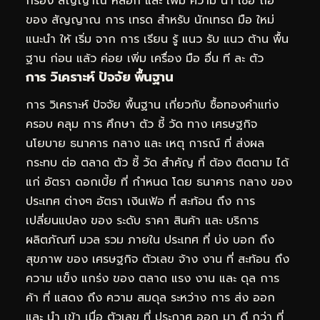
กรอง สัญญาณ หลอก และ เพิ่ม ความ น่า เชื่อ ถือ
ของ สัญญาณ การ เทรด สำหรับ นักเทรด มือ ใหม่
แนะนำ ให้ เริ่ม จาก การ เรียน รู้ แนว รับ แนว ต้าน พื้น
ฐาน ก่อน แล้ว ค่อย เพิ่ม เครื่อง มือ อื่น ที ละ ตัว
การ วิเคราะห์ ปัจจัย พื้นฐาน
การ วิเคราะห์ ปัจจัย พื้นฐาน เกี่ยวกับ ซื้อทองคำแท่ง
ครอบ คลุม การ ศึกษา ตัว ชี้ วัด ทาง เศรษฐกิจ
นโยบาย ธนาคาร กลาง และ เหตุ การณ์ ที่ ส่งผล
กระทบ ต่อ ตลาด ตัว ชี้ วัด สำคัญ ที่ ต้อง ติดตาม ได้
แก่ อัตรา ดอกเบี้ย ที่ กำหนด โดย ธนาคาร กลาง ของ
ประเทศ ต่างๆ อัตรา เงินเฟ้อ ที่ สะท้อน ถึง การ
เปลี่ยนแปลง ของ ระดับ ราคา สินค้า และ บริการ
ผลิตภัณฑ์ มวล รวม ภายใน ประเทศ ที่ บ่ง บอก ถึง
สุขภาพ ของ เศรษฐกิจ ตัวเลข จ้าง งาน ที่ สะท้อน ถึง
ความ แข็ง แกร่ง ของ ตลาด แรง งาน และ ดุล การ
ค้า ที่ แสดง ถึง ความ สมดุล ระหว่าง การ ส่ง ออก
และ นำ เข้า เมื่อ ตัวเลข ที่ ประกาศ ออก มา ดี กว่า ที่