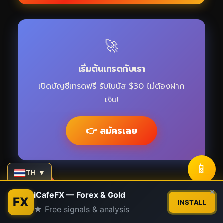
🚀
เริ่มต้นเทรดกับเรา
เปิดบัญชีเทรดฟรี รับโบนัส $30 ไม่ต้องฝาก
เงิน!
👉 สมัครเลย
📱
TH ▼
Contact us
×
iCafeFX — Forex & Gold
FX
INSTALL
Bullion Market Gold
★ Free signals & analysis
Open
chaty