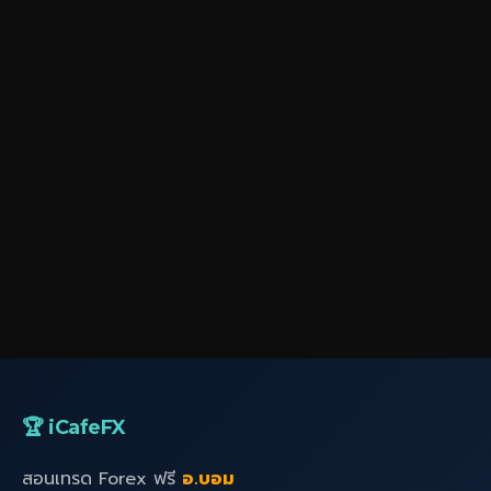
🏆 iCafeFX
สอนเทรด Forex ฟรี
อ.บอม