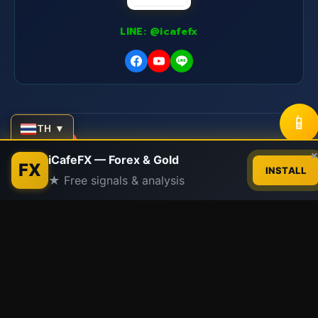
LINE: @icafefx
📱
TH ▼
iCafeForex
|
SiamCafe.net
|
XM Signal
Network Sites:
Contact us
iCafeFX — Forex & Gold
|
Siam2R
|
SiamLanCard
FX
INSTALL
★ Free signals & analysis
Open
© 2015-2026
iCafeFX.com
|
อ.บอม
|
SiamCafe.net
chaty
Since 1997
"Integrity above everything" - ความซื่อสัตย์เหนือสิ่งอื่น
ใด