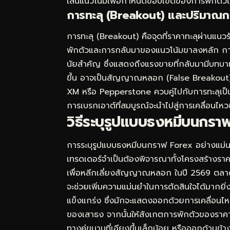
เส้นแนวโน้มเพื่อกำหนดขอบเขตของการพักตัวได
การทะลุ (Breakout) และปริมาณก
การทะลุ (Breakout) คือจุดที่ราคาทะลุผ่านแ
พักตัวและการกลับมาของแนวโน้มขาลงหลัก การทะล
นัยสำคัญ ซึ่งแสดงถึงแรงขายที่กลับมามีบทบาทอี
ขึ้น อาจเป็นสัญญาณหลอก (False Breakout)
XM หรือ Pepperstone ควบคู่ไปกับการทะลุเป็
การเบรกเอาต์ที่สมบูรณ์จะนำไปสู่การเคลื่อน
วิธีระบุรูปแบบธงหมีบนกรา
การระบุรูปแบบธงหมีบนกราฟ Forex อย่างแม่น
เทรดเดอร์จำเป็นต้องพิจารณาทั้งโครงสร้างรา
เพื่อหลีกเลี่ยงสัญญาณหลอก ในปี 2569 ตลาดยั
จะช่วยเพิ่มความแม่นยำในการตัดสินใจได้มากยิ
แข็งแกร่ง ซึ่งมักจะแสดงออกด้วยการเคลื่อนไหวข
ของเสาธง จากนั้นให้สังเกตการพักตัวของราคาที่
ทางคู่ขนานที่เอียงขึ้นเล็กน้อย หรือออกด้านข้