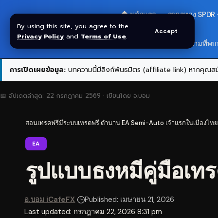
🏠 หน้าแรก
ราคาทอง SPDR
By using this site, you agree to the
Accept
Privacy Policy
and
Terms of Use
.
สมัครกลุ่ม VIP
❓ คำถามที่พบ
การเปิดเผยข้อมูล:
บทความนี้มีลิงก์พันธมิตร (affiliate link) หากคุณสมั
📅 อัปเดตล่าสุด:
22 กรกฎาคม 2569
· เขียนโดย
อ.บอม
สอนเทรดฟรีมีระบบเทรดฟรี ตำนาน EA Semi-Auto เจ้าแรกในเมืองไทย
EA
รูปแบบธงหมีคู่มือเท
อ.บอม iCafeFX
Published: เมษายน 21, 2026
Last updated: กรกฎาคม 22, 2026 8:31 pm