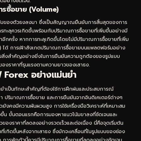
้อย่างชัดเจน.
ารซื้อขาย (Volume)
นวรับของตัวธงลงมา ซึ่งเป็นสัญญาณยืนยันการสิ้นสุดของการ
ุควรเกิดขึ้นพร้อมกับปริมาณการซื้อขายที่เพิ่มขึ้นอย่างมี
กครั้ง หากการทะลุเกิดขึ้นโดยไม่มีปริมาณการซื้อขายที่เพิ่ม
 ได้ การเฝ้าสังเกตปริมาณการซื้อขายบนแพลตฟอร์มอย่าง
นสิ่งสำคัญอย่างยิ่งในการยืนยันความถูกต้องของรูปแบบ
ไหวของราคาที่รุนแรงตามความยาวของเสาธง.
ฟ Forex อย่างแม่นยำ
ยำเป็นทักษะสำคัญที่ต้องใช้การฝึกฝนและประสบการณ์
คา ปริมาณการซื้อขาย และการยืนยันจากอินดิเคเตอร์ต่างๆ
งคงมีความผันผวนสูง การใช้เครื่องมือวิเคราะห์ที่เหมาะสม
่งขึ้น ขั้นตอนแรกคือการมองหาแนวโน้มขาลงที่ชัดเจนและ
องราคาที่ลดลงอย่างรวดเร็วและต่อเนื่อง นี่คือจุดเริ่มต้น
เกิดขึ้นหลังจากเสาธง ซึ่งมักจะเคลื่อนที่ในรูปแบบของช่อง
าง การพักตัวนี้ควรมีปริมาณการซื้อขายที่ลดลงอย่างชัดเจน