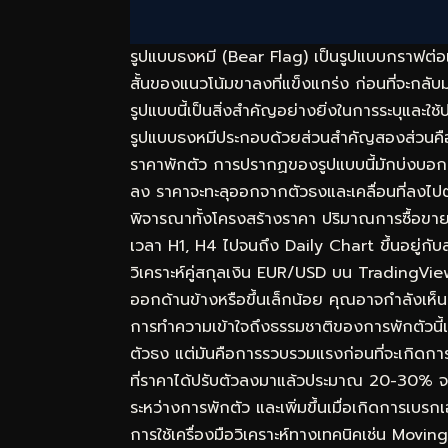
รูปแบบธงหมี (Bear Flag) เป็นรูปแบบกราฟต่อเน
สั้นของแนวโน้มขาลงที่แข็งแกร่ง ก่อนที่จะกล
รูปแบบนี้เป็นสิ่งสำคัญอย่างยิ่งในการระบุและใ
รูปแบบธงหมีประกอบด้วยส่วนสำคัญสองส่วนคือ เ
ราคาพักตัว การปรากฏของรูปแบบนี้มักบ่งบอกถึ
ลง ราคาจะทะลุออกจากตัวธงและเคลื่อนที่ลงไปต
พิจารณาทั้งโครงสร้างราคา ปริมาณการซื้อขาย
เวลา H1, H4 ไปจนถึง Daily Chart ขึ้นอยู่ก
วิเคราะห์คู่สกุลเงิน EUR/USD บน TradingVie
ออกด้านข้างหรือขึ้นเล็กน้อย คุณอาจกำลังเห
การทำความเข้าใจถึงธรรมชาติของการพักตัวนี้เ
ตัวธง แต่มันคือการรวบรวมแรงก่อนที่จะเกิดกา
ที่ราคาได้ปรับตัวลงมาแล้วประมาณ 20-30% จ
ระหว่างการพักตัว และเพิ่มขึ้นเมื่อเกิดการเบ
การใช้เครื่องมือวิเคราะห์ทางเทคนิคเช่น Mo