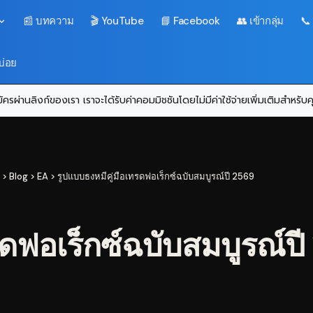
📰 บทความ
🎬 YouTube
📘 Facebook
👥 เข้ากลุ่ม
📞
บ่อย
ครผ่านลิงก์ของเรา เราจะได้รับค่าคอมมิชชันโดยไม่มีค่าใช้จ่ายเพิ่มเติมสำหรั
>
Blog
>
EA
>
รูปแบบธงหมีคู่มือเทรดฟอเร็กซ์ฉบับสมบูรณ์ปี 2569
รดฟอเร็กซ์ฉบับสมบูรณ์ป