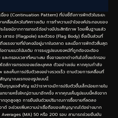
ื่อง (Continuation Pattern) ที่บ่งชี้ถึงการพักตัวในระยะ
ับมาเคลื่อนไหวในทิศทางเดิม การทำความเข้าใจองค์ประกอบของ
ช้ประโยชน์จากการเทรดได้อย่างมีประสิทธิภาพ โดยพื้นฐานแล้ว
สาธง (Flagpole) และตัวธง (Flag Body) ซึ่งเป็นส่วนที่
งแรงขายที่ยังคงมีอยู่มากในตลาด และเมื่อการพักตัวสิ้นสุด
่อตามแนวโน้มเดิม การระบุรูปแบบธงหมีที่ถูกต้องจะต้อง
 และกรอบเวลาที่เหมาะสม ซึ่งอาจแตกต่างกันไปตั้งแต่กรอบ
ับสไตล์การเทรดของแต่ละบุคคล ตัวอย่างเช่น หากคุณกำลัง
w และเห็นการปรับตัวลงอย่างรวดเร็ว ตามด้วยการเคลื่อนที่
็นสัญญาณแรกของรูปแบบนี้.
ป็นกุญแจสำคัญ แม้ว่าราคาจะมีการปรับตัวขึ้นเล็กน้อยภายใน
รเทขายครั้งใหญ่ตามมาอีกครั้ง หากคุณเห็นรูปแบบนี้หลังจาก
ากจุดสูงสุด การยืนยันด้วยปริมาณการซื้อขายที่ลดลง
รกเอาต์ จะช่วยเพิ่มความน่าเชื่อถือของสัญญาณได้อย่างมาก
ving Averages (MA) 50 หรือ 200 รอบ สามารถช่วยยืนยัน