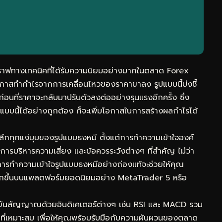
กราฟทางเทคนิคที่ได้รับความนิยมอย่างมากในตลาด Forex
อกาสทำกำไรจากการเคลื่อนไหวของราคาขาลง รูปแบบนี้บ่งชี้
นที่ราคาจะกลับมาปรับตัวลงต่ออย่างรุนแรงอีกครั้ง ซึ่ง
บบนี้ได้อย่างถูกต้อง ก็จะเพิ่มโอกาสในการสร้างผลกำไรได้
าะลึกทุกแง่มุมของรูปแบบธงหมี ตั้งแต่การทำความเข้าใจองค์
ารบริหารความเสี่ยง และข้อควรระวังต่างๆ ที่สำคัญ ไม่ว่า
การทำความเข้าใจรูปแบบธงหมีอย่างถ่องแท้จะช่วยให้คุณ
พมากขึ้นบนแพลตฟอร์มยอดนิยมอย่าง MetaTrader 5 หรือ
รยืนยันสัญญาณด้วยอินดิเคเตอร์ต่างๆ เช่น RSI และ MACD รวม
ที่เหมาะสม เพื่อให้คุณพร้อมรับมือกับความผันผวนของตลาด