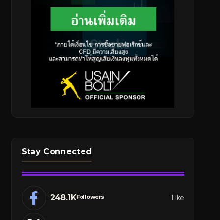
Stay Connected
248.1K
Like
Followers