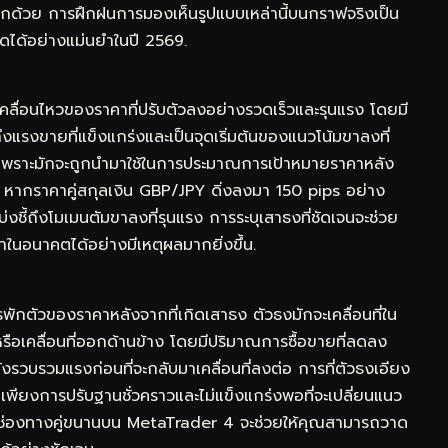
อีกด้วย การฝึกฝนการมองเห็นรูปแบบเหล่านี้บนกราฟจริงเป็น
รดได้อย่างแม่นยำในปี 2569.
คลื่อนไหวของราคาที่ปรับตัวลงอย่างรวดเร็วและรุนแรง โดยมี
งแรงขายที่แข็งแกร่งและเป็นจุดเริ่มต้นของแนวโน้มขาลงที่
พราะมักจะถูกนำมาใช้ในการประมาณการเป้าหมายราคาหลัง
น หากราคาคู่สกุลเงิน GBP/JPY ดิ่งลงมา 150 pips อย่าง
่งชี้ถึงโมเมนตัมขาลงที่รุนแรง การระบุเสาธงที่ชัดเจนจะช่วย
นอนาคตได้อย่างมีเหตุผลมากยิ่งขึ้น.
พักตัวของราคาหลังจากที่เกิดเสาธง ตัวธงมักจะเคลื่อนที่ใน
หรือเคลื่อนที่ออกด้านข้าง โดยมีปริมาณการซื้อขายที่ลดลง
ลังรวบรวมแรงก่อนที่จะกลับมาเคลื่อนที่ลงต่อ การที่ตัวธงเอียง
ป็นเพียงการปรับฐานชั่วคราวและไม่แข็งแกร่งพอที่จะเปลี่ยนแนว
ายช่องทางคู่ขนานบน MetaTrader 4 จะช่วยให้คุณสามารถวาด