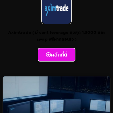
Aximtrade ( มี cent leverage สุงสุด 1:3000 และ
swap ฟรีฝากถอนไว )
คลิ้กที่นี้