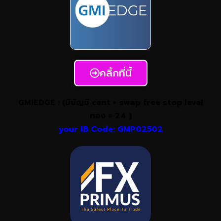
คลิ้กที่นี้
GMIEDGE : (มีบัญชี cent + swap free stop level
ทอง = 24 )
your IB Code: GMP02502