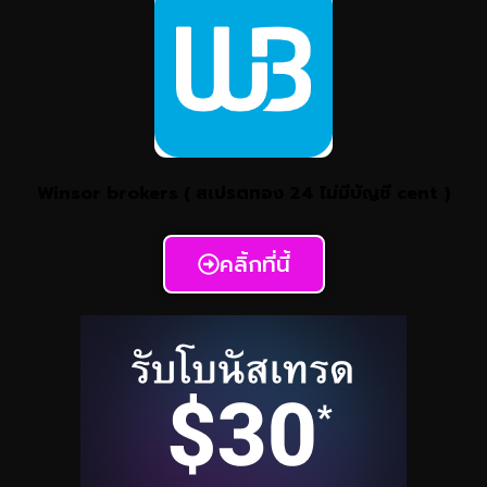
Winsor brokers ( สเปรตทอง 24 ไม่มีบัญชี cent )
คลิ้กที่นี้