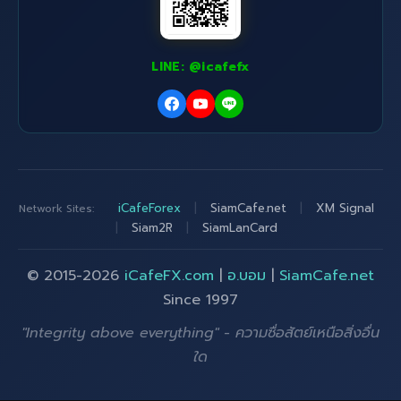
LINE: @icafefx
iCafeForex
|
SiamCafe.net
|
XM Signal
Network Sites:
|
Siam2R
|
SiamLanCard
© 2015-2026
iCafeFX.com
|
อ.บอม
|
SiamCafe.net
Since 1997
"Integrity above everything" - ความซื่อสัตย์เหนือสิ่งอื่น
ใด