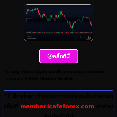
คลิ้กที่นี้
ใบอนุญาติแน่น บัญชีสวอปฟรี สองกองทุน สเปรดต่ำ
เลเวอเรจ 1:1000 Linunex broker
*7 Broker ด้านบนหากสมัครแล้วสามารถ
เช็คที่
member.icafeforex.com
ว่าผ่าน
ลิงค์หรือไม่