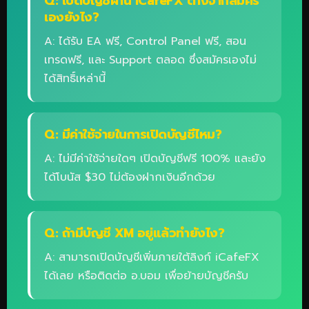
Q: เปิดบัญชีผ่าน iCafeFX ต่างจากสมัคร
เองยังไง?
A: ได้รับ EA ฟรี, Control Panel ฟรี, สอน
เทรดฟรี, และ Support ตลอด ซึ่งสมัครเองไม่
ได้สิทธิ์เหล่านี้
Q: มีค่าใช้จ่ายในการเปิดบัญชีไหม?
A: ไม่มีค่าใช้จ่ายใดๆ เปิดบัญชีฟรี 100% และยัง
ได้โบนัส $30 ไม่ต้องฝากเงินอีกด้วย
Q: ถ้ามีบัญชี XM อยู่แล้วทำยังไง?
A: สามารถเปิดบัญชีเพิ่มภายใต้ลิงก์ iCafeFX
ได้เลย หรือติดต่อ อ.บอม เพื่อย้ายบัญชีครับ