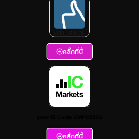
คลิ๊กที่นี้
your IB Code: GMP02502
คลิ้กที่นี้