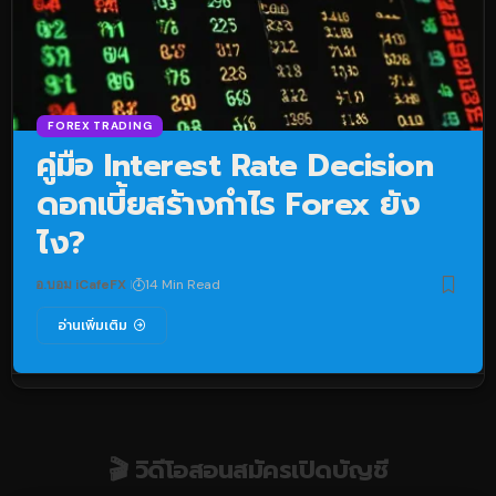
FOREX TRADING
คู่มือ Interest Rate Decision
ดอกเบี้ยสร้างกำไร Forex ยัง
ไง?
อ.บอม iCafeFX
14 Min Read
อ่านเพิ่มเติม
🎬 วิดีโอสอนสมัครเปิดบัญชี