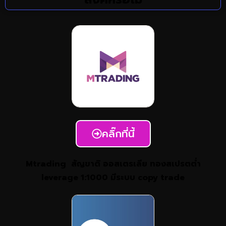
คลิ๊กที่นี้
Mtrading สัญขาติ ออสเตรเลีย ทองสเปรตต่ำ
leverage 1:1000 มีระบบ copy trade