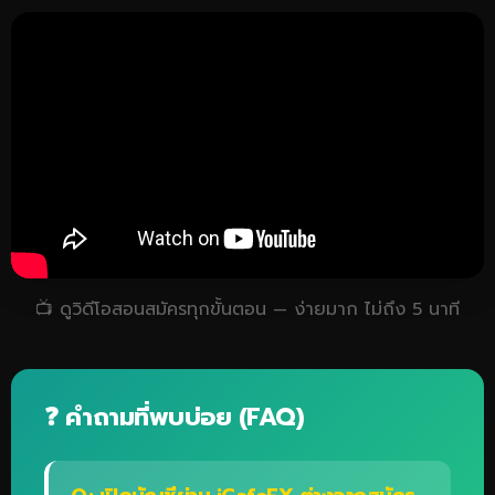
📺 ดูวิดีโอสอนสมัครทุกขั้นตอน — ง่ายมาก ไม่ถึง 5 นาที
❓ คำถามที่พบบ่อย (FAQ)