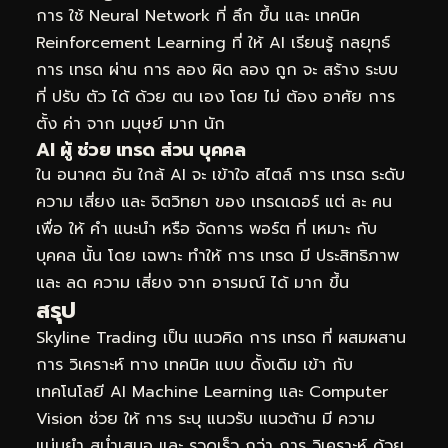
การ ใช้ Neural Network ที่ ลึก ขึ้น และ เทคนิค
Reinforcement Learning ที่ ให้ AI เรียนรู้ กลยุทธ์
การ เทรด ผ่าน การ ลอง ผิด ลอง ถูก จะ สร้าง ระบบ
ที่ ปรับ ตัว ได้ ด้วย ตน เอง โดย ไม่ ต้อง อาศัย การ
ตั้ง ค่า จาก มนุษย์ มาก นัก
AI ผู้ ช่วย เทรด ส่วน บุคคล
ใน อนาคต อัน ใกล้ AI จะ เข้าใจ สไตล์ การ เทรด ระดับ
ความ เสี่ยง และ จิตวิทยา ของ เทรดเดอร์ แต่ ละ คน
เพื่อ ให้ คำ แนะนำ หรือ จัดการ พอร์ต ที่ เหมาะ กับ
บุคคล นั้น โดย เฉพาะ ทำให้ การ เทรด มี ประสิทธิภาพ
และ ลด ความ เสี่ยง จาก อารมณ์ ได้ มาก ขึ้น
สรุป
Skyline Trading เป็น แนวคิด การ เทรด ที่ ผสมผสาน
การ วิเคราะห์ ทาง เทคนิค แบบ ดั้งเดิม เข้า กับ
เทคโนโลยี AI Machine Learning และ Computer
Vision ช่วย ให้ การ ระบุ แนวรับ แนวต้าน มี ความ
แม่นยำ สม่ำเสมอ และ รวดเร็ว กว่า การ วิเคราะห์ ด้วย