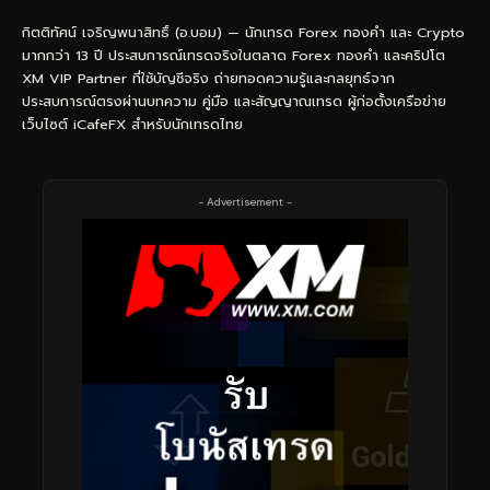
กิตติทัศน์ เจริญพนาสิทธิ์ (อ.บอม) — นักเทรด Forex ทองคำ และ Crypto
มากกว่า 13 ปี ประสบการณ์เทรดจริงในตลาด Forex ทองคำ และคริปโต
XM VIP Partner ที่ใช้บัญชีจริง ถ่ายทอดความรู้และกลยุทธ์จาก
ประสบการณ์ตรงผ่านบทความ คู่มือ และสัญญาณเทรด ผู้ก่อตั้งเครือข่าย
เว็บไซต์ iCafeFX สำหรับนักเทรดไทย
- Advertisement -