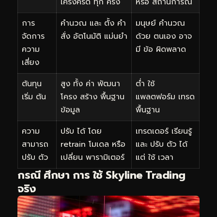
เคร่งครัด ทุก ครั้ง
หรือ สถานการณ์
การ
คำนวณ และ ตั้ง คำ
มนุษย์ คำนวณ
จัดการ
สั่ง อัตโนมัติ แม่นยำ
ด้วย ตนเอง อาจ
ความ
มี ข้อ ผิดพลาด
เสี่ยง
ต้นทุน
สูง ทั้ง ค่า พัฒนา
ต่ำ ใช้
เริ่ม ต้น
โครง สร้าง พื้นฐาน
แพลตฟอร์ม เทรด
ข้อมูล
พื้นฐาน
ความ
ปรับ ได้ โดย
เทรดเดอร์ เรียนรู้
สามารถ
retrain โมเดล หรือ
และ ปรับ ตัว ได้
ปรับ ตัว
เปลี่ยน พารามิเตอร์
แต่ ใช้ เวลา
กรณี ศึกษา การ ใช้ Skyline Trading
จริง