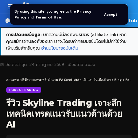
Aa
Font
By using this site, you agree to the
Privacy
Accept
Resizer
Policy
and
Terms of Use
.
🏠 หน้าแรก
ราคาทอง SPDR
📰 บทความ
🎬 YouTub
การเปิดเผยข้อมูล:
บทความนี้มีลิงก์พันธมิตร (affiliate link) หาก
คุณสมัครผ่านลิงก์ของเรา เราจะได้รับค่าคอมมิชชันโดยไม่มีค่าใช้จ่าย
เพิ่มเติมสำหรับคุณ
อ่านนโยบายฉบับเต็ม
📅 อัปเดตล่าสุด:
24 กรกฎาคม 2569
· เขียนโดย
อ.บอม
สอนเทรดฟรีมีระบบเทรดฟรี ตำนาน EA Semi-Auto เจ้าแรกในเมืองไทย
>
Blog
>
Forex Trading
FOREX TRADING
รีวิว Skyline Trading เจาะลึก
เทคนิคเทรดแนวรับแนวต้านด้วย
AI