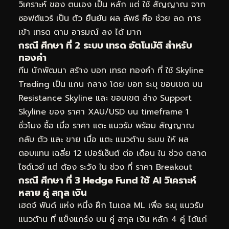
วิเคราะห์ ของ ตนเอง เป็น หลัก แต่ ใช้ สัญญาณ จาก
ซอฟต์แวร์ เป็น ตัว ยืนยัน ผล ลัพธ์ คือ ช่วย ลด การ
เข้า เทรด ตาม อารมณ์ ลง ได้ มาก
กรณี ศึกษา ที่ 2 ระบบ เทรด อัตโนมัติ สำหรับ
ทองคำ
ทีม นักพัฒนา สร้าง บอท เทรด ทองคำ ที่ ใช้ Skyline
Trading เป็น แกน กลาง โดย บอท ระบุ ขอบเขต บน
Resistance Skyline และ ขอบเขต ล่าง Support
Skyline ของ ราคา XAU/USD บน timeframe 1
ชั่วโมง ซื้อ เมื่อ ราคา แตะ แนวรับ พร้อม สัญญาณ
กลับ ตัว และ ขาย เมื่อ แตะ แนวต้าน ระบบ ให้ ผล
ตอบแทน เฉลี่ย 12 เปอร์เซ็นต์ ต่อ เดือน ใน ช่วง ตลาด
ไซด์เวย์ แต่ ต้อง ระวัง ใน ช่วง ที่ ราคา Breakout
กรณี ศึกษา ที่ 3 Hedge Fund ใช้ AI วิเคราะห์
หลาย คู่ สกุล เงิน
เฮดจ์ ฟันด์ แห่ง หนึ่ง ฝึก โมเดล ML เพื่อ ระบุ แนวรับ
แนวต้าน ที่ แข็งแกร่ง บน คู่ สกุล เงิน หลัก 4 คู่ ได้แก่