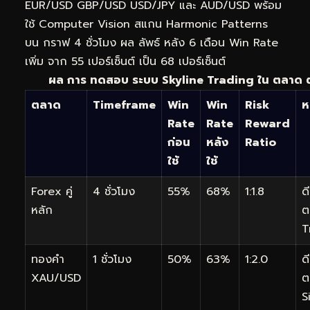
EUR/USD GBP/USD USD/JPY และ AUD/USD พร้อม
ใช้ Computer Vision สแกน Harmonic Patterns
บน กราฟ 4 ชั่วโมง ผล ลัพธ์ หลัง 6 เดือน Win Rate
เพิ่ม จาก 55 เปอร์เซ็นต์ เป็น 68 เปอร์เซ็นต์
ผล การ ทดสอบ ระบบ Skyline Trading ใน ตลาด 
ตลาด
Timeframe
Win
Win
Risk
ห
Rate
Rate
Reward
ก่อน
หลัง
Ratio
ใช้
ใช้
Forex คู่
4 ชั่วโมง
55%
68%
1:1.8
ดี
หลัก
ต
T
ทองคำ
1 ชั่วโมง
50%
63%
1:2.0
ด
XAU/USD
ต
S