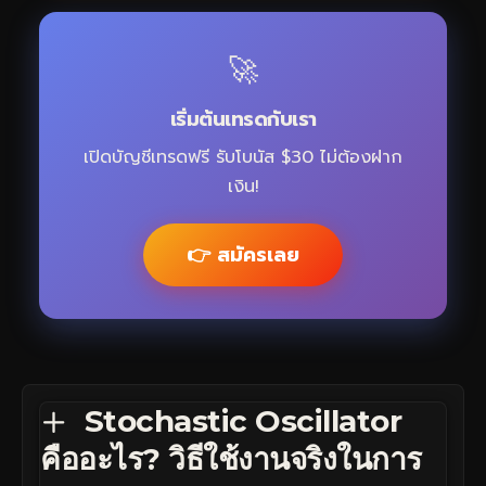
🚀
เริ่มต้นเทรดกับเรา
เปิดบัญชีเทรดฟรี รับโบนัส $30 ไม่ต้องฝาก
เงิน!
👉 สมัครเลย
Stochastic Oscillator
คืออะไร? วิธีใช้งานจริงในการ