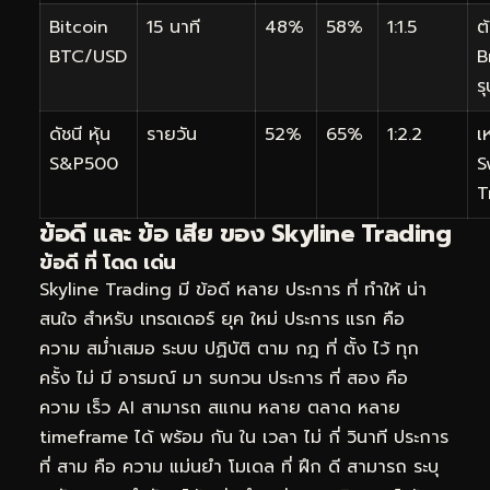
Bitcoin
15 นาที
48%
58%
1:1.5
ต
BTC/USD
B
ร
ดัชนี หุ้น
รายวัน
52%
65%
1:2.2
เ
S&P500
S
T
ข้อดี และ ข้อ เสีย ของ Skyline Trading
ข้อดี ที่ โดด เด่น
Skyline Trading มี ข้อดี หลาย ประการ ที่ ทำให้ น่า
สนใจ สำหรับ เทรดเดอร์ ยุค ใหม่ ประการ แรก คือ
ความ สม่ำเสมอ ระบบ ปฏิบัติ ตาม กฎ ที่ ตั้ง ไว้ ทุก
ครั้ง ไม่ มี อารมณ์ มา รบกวน ประการ ที่ สอง คือ
ความ เร็ว AI สามารถ สแกน หลาย ตลาด หลาย
timeframe ได้ พร้อม กัน ใน เวลา ไม่ กี่ วินาที ประการ
ที่ สาม คือ ความ แม่นยำ โมเดล ที่ ฝึก ดี สามารถ ระบุ