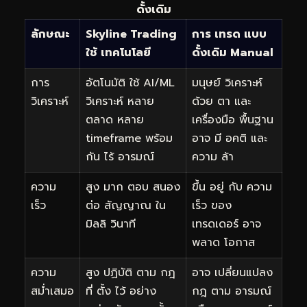
ดั้งเดิม
ลักษณะ
Skyline Trading
การ เทรด แบบ
ใช้ เทคโนโลยี
ดั้งเดิม Manual
การ
อัตโนมัติ ใช้ AI/ML
มนุษย์ วิเคราะห์
วิเคราะห์
วิเคราะห์ หลาย
ด้วย ตา และ
ตลาด หลาย
เครื่องมือ พื้นฐาน
timeframe พร้อม
อาจ มี อคติ และ
กัน ไร้ อารมณ์
ความ ล้า
ความ
สูง มาก ตอบ สนอง
ขึ้น อยู่ กับ ความ
เร็ว
ต่อ สัญญาณ ใน
เร็ว ของ
มิลลิ วินาที
เทรดเดอร์ อาจ
พลาด โอกาส
ความ
สูง ปฏิบัติ ตาม กฎ
อาจ เปลี่ยนแปลง
สม่ำเสมอ
ที่ ตั้ง ไว้ อย่าง
กฎ ตาม อารมณ์