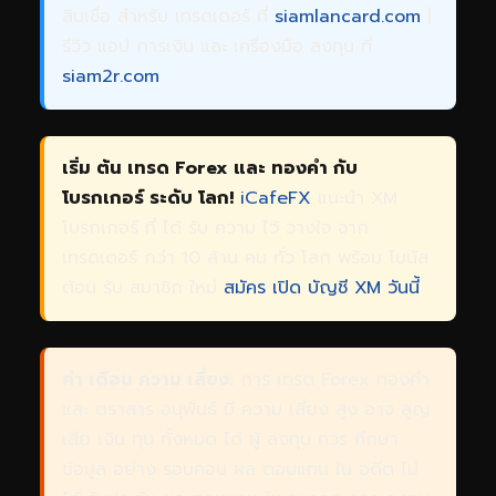
สินเชื่อ สำหรับ เทรดเดอร์ ที่
siamlancard.com
|
รีวิว แอป การเงิน และ เครื่องมือ ลงทุน ที่
siam2r.com
เริ่ม ต้น เทรด Forex และ ทองคำ กับ
โบรกเกอร์ ระดับ โลก!
iCafeFX
แนะนำ XM
โบรกเกอร์ ที่ ได้ รับ ความ ไว้ วางใจ จาก
เทรดเดอร์ กว่า 10 ล้าน คน ทั่ว โลก พร้อม โบนัส
ต้อน รับ สมาชิก ใหม่
สมัคร เปิด บัญชี XM วันนี้
คำ เตือน ความ เสี่ยง:
การ เทรด Forex ทองคำ
และ ตราสาร อนุพันธ์ มี ความ เสี่ยง สูง อาจ สูญ
เสีย เงิน ทุน ทั้งหมด ได้ ผู้ ลงทุน ควร ศึกษา
ข้อมูล อย่าง รอบคอบ ผล ตอบแทน ใน อดีต ไม่