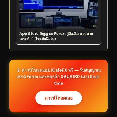
App Store สัญญาณ Forex: คู่มือเลือกแอปช่วย
เทรดทำกำไรฉบับมือโปร
📱 ดาวน์โหลดแอป iCafeFX ฟรี — รับสัญญาณ
เทรด Forex และทองคำ XAU/USD แบบ Real-
time
ดาวน์โหลดเลย