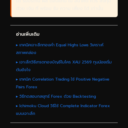
ได้ รับประกัน ผล ตอบแทน ใน อนาคต ควร ลงทุน
ด้วย เงิน ที่ พร้อม รับ ความ เสี่ยง ได้ เท่านั้น
อ่านเพิ่มเติม
▸ เทคนิคเจาะลึกทองคำ Equal Highs Lows วิเคราะห์
สภาพคล่อง
▸ เจาะลึกวิธีเทรดทองบัญชีไมโคร XAU 2569 ทุนน้อยเริ่ม
ต้นยังไง
▸ เทคนิค Correlation Trading ใช้ Positive Negative
Pairs Forex
▸ วิธีทดสอบกลยุทธ์ Forex ด้วย Backtesting
▸ Ichimoku Cloud วิธีใช้ Complete Indicator Forex
แบบเจาะลึก