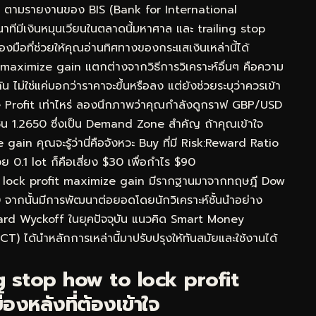
วัน ตามรายงานของ BIS (Bank for International
าทีมีเงินหมุนเวียนในตลาดนี้มหาศาล และ trailing stop
มือที่ช่วยให้คุณอ่านทิศทางของกระแสเงินเหล่านี้ได้
it maximize gain แตกต่างจากวิธีการวิเคราะห์อื่นๆ คือความ
่ใช่แค่บอกว่าราคาจะขึ้นหรือลง แต่ยังช่วยระบุว่าควรเข้า
 Profit เท่าไหร่ ลองนึกภาพว่าคุณกำลังดูกราฟ GBP/USD
ซน 1.2650 ซึ่งเป็น Demand Zone สำคัญ ถ้าคุณเข้าใจ
ain คุณจะรู้ว่านี่คือจังหวะ Buy ที่มี Risk:Reward Ratio
ย 0.1 lot ก็คือเสี่ยง $30 เพื่อกำไร $90
to lock profit maximize gain มีรากฐานมาจากทฤษฎี Dow
0 จากนั้นมีการพัฒนาต่อยอดโดยนักวิเคราะห์ชั้นนำอย่าง
ard Wyckoff ในยุคปัจจุบัน แนวคิด Smart Money
) ได้นำหลักการเหล่านี้มาปรับปรุงให้ทันสมัยและใช้งานได้
g stop how to lock profit
งหลังที่ต้องเข้าใจ