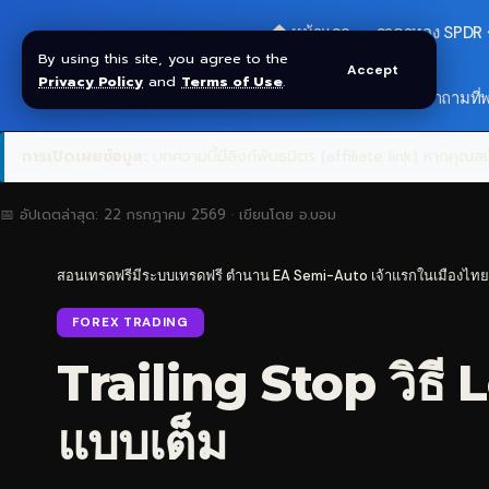
🏠 หน้าแรก
ราคาทอง SPDR
By using this site, you agree to the
Accept
Privacy Policy
and
Terms of Use
.
🎁 รับโบนัส $30
❓ คำถามที่
การเปิดเผยข้อมูล:
บทความนี้มีลิงก์พันธมิตร (affiliate link) หากคุณสมั
📅 อัปเดตล่าสุด:
22 กรกฎาคม 2569
· เขียนโดย
อ.บอม
สอนเทรดฟรีมีระบบเทรดฟรี ตำนาน EA Semi-Auto เจ้าแรกในเมืองไทย
FOREX TRADING
Trailing Stop วิธ
แบบเต็ม