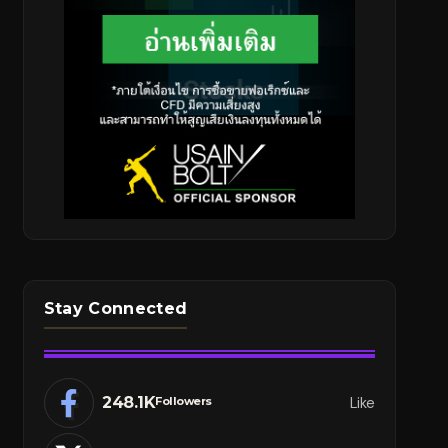
Stay Connected
248.1K
Like
Followers