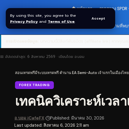
🏠 หน้าแรก
ราคาทอง SPDR
By using this site, you agree to the
Accept
Privacy Policy
and
Terms of Use
.
สมัครกลุ่ม VIP
❓ คำถามที่พบ
การเปิดเผยข้อมูล:
บทความนี้มีลิงก์พันธมิตร (affiliate link) หากคุณสมั
📅 อัปเดตล่าสุด:
6 สิงหาคม 2569
· เขียนโดย
อ.บอม
สอนเทรดฟรีมีระบบเทรดฟรี ตำนาน EA Semi-Auto เจ้าแรกในเมืองไทย
FOREX TRADING
เทคนิควิเคราะห์เวลา
อ.บอม iCafeFX
Published: มีนาคม 30, 2026
Last updated: สิงหาคม 6, 2026 2:11 am