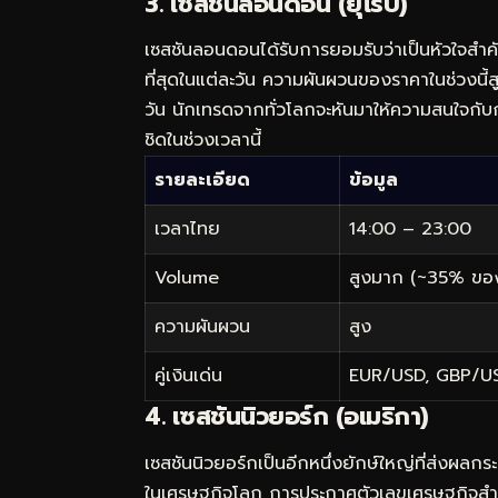
3. เซสชันลอนดอน (ยุโรป)
เซสชันลอนดอนได้รับการยอมรับว่าเป็นหัวใจส
ที่สุดในแต่ละวัน ความผันผวนของราคาในช่วงนี
วัน นักเทรดจากทั่วโลกจะหันมาให้ความสนใจกับ
ชิดในช่วงเวลานี้
รายละเอียด
ข้อมูล
เวลาไทย
14:00 – 23:00
Volume
สูงมาก (~35% ของ
ความผันผวน
สูง
คู่เงินเด่น
EUR/USD, GBP/U
4. เซสชันนิวยอร์ก (อเมริกา)
เซสชันนิวยอร์กเป็นอีกหนึ่งยักษ์ใหญ่ที่ส่งผ
ในเศรษฐกิจโลก การประกาศตัวเลขเศรษฐกิจสำค