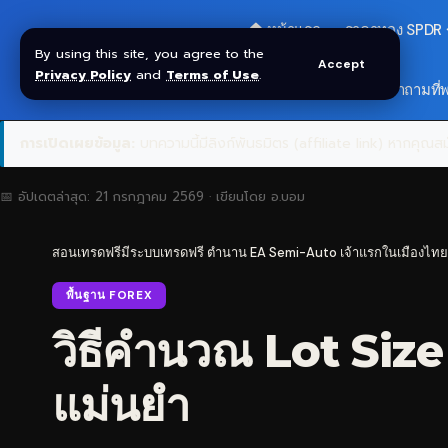
🏠 หน้าแรก
ราคาทอง SPDR
By using this site, you agree to the
Accept
Privacy Policy
and
Terms of Use
.
🎁 รับโบนัส $30
❓ คำถามที่
การเปิดเผยข้อมูล:
บทความนี้มีลิงก์พันธมิตร (affiliate link) หากคุณสมั
📅 อัปเดตล่าสุด:
21 กรกฎาคม 2569
· เขียนโดย
อ.บอม
สอนเทรดฟรีมีระบบเทรดฟรี ตำนาน EA Semi-Auto เจ้าแรกในเมืองไทย
พื้นฐาน FOREX
วิธีคำนวณ Lot Size
แม่นยำ