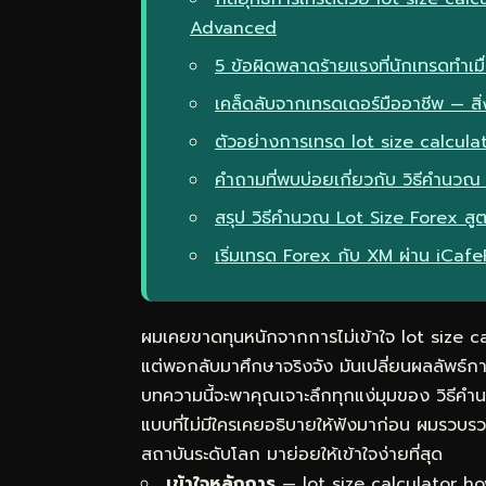
Advanced
5 ข้อผิดพลาดร้ายแรงที่นักเทรดทำเม
เคล็ดลับจากเทรดเดอร์มืออาชีพ — สิ่ง
ตัวอย่างการเทรด lot size calcul
คำถามที่พบบ่อยเกี่ยวกับ วิธีคำนวณ
สรุป วิธีคำนวณ Lot Size Forex ส
เริ่มเทรด Forex กับ XM ผ่าน iCaf
ผมเคยขาดทุนหนักจากการไม่เข้าใจ lot size c
แต่พอกลับมาศึกษาจริงจัง มันเปลี่ยนผลลัพธ์ก
บทความนี้จะพาคุณเจาะลึกทุกแง่มุมของ วิธีค
แบบที่ไม่มีใครเคยอธิบายให้ฟังมาก่อน ผมรวบ
สถาบันระดับโลก มาย่อยให้เข้าใจง่ายที่สุด
เข้าใจหลักการ
— lot size calculator how