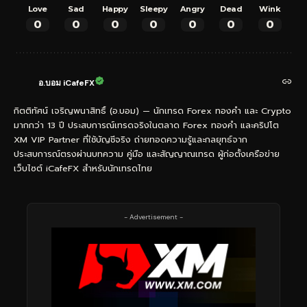
Love
Sad
Happy
Sleepy
Angry
Dead
Wink
0
0
0
0
0
0
0
อ.บอม iCafeFX
กิตติทัศน์ เจริญพนาสิทธิ์ (อ.บอม) — นักเทรด Forex ทองคำ และ Crypto
มากกว่า 13 ปี ประสบการณ์เทรดจริงในตลาด Forex ทองคำ และคริปโต
XM VIP Partner ที่ใช้บัญชีจริง ถ่ายทอดความรู้และกลยุทธ์จาก
ประสบการณ์ตรงผ่านบทความ คู่มือ และสัญญาณเทรด ผู้ก่อตั้งเครือข่าย
เว็บไซต์ iCafeFX สำหรับนักเทรดไทย
- Advertisement -