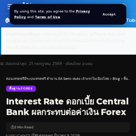
Aa
Font
By using this site, you agree to the
Privacy
Accept
Resizer
Policy
and
Terms of Use
.
🏠 หน้าแรก
ราคาทอง SPDR
📰 บทความ
🎬 YouTub
การเปิดเผยข้อมูล:
บทความนี้มีลิงก์พันธมิตร (affiliate link) หาก
คุณสมัครผ่านลิงก์ของเรา เราจะได้รับค่าคอมมิชชันโดยไม่มีค่าใช้จ่าย
เพิ่มเติมสำหรับคุณ
อ่านนโยบายฉบับเต็ม
📅 อัปเดตล่าสุด:
21 กรกฎาคม 2569
· เขียนโดย
อ.บอม
สอนเทรดฟรีมีระบบเทรดฟรี ตำนาน EA Semi-Auto เจ้าแรกในเมืองไทย
>
Blog
>
พื้นฐาน Forex
พื้นฐาน FOREX
Interest Rate ดอกเบี้ย Central
Bank ผลกระทบต่อค่าเงิน Forex
3 Min Read
อ.บอม iCafeFX
Published: มีนาคม 9, 2026