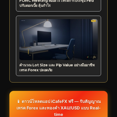
FOMC Meeting คืออะไร เทรดการประชุม Fed
ปรับดอกเบี้ย ลุ้นกำไร
คำนวณ Lot Size และ Pip Value อย่างมืออาชีพ
เทรด Forex ปลอดภัย
📱 ดาวน์โหลดแอป iCafeFX ฟรี — รับสัญญาณ
เทรด Forex และทองคำ XAU/USD แบบ Real-
time