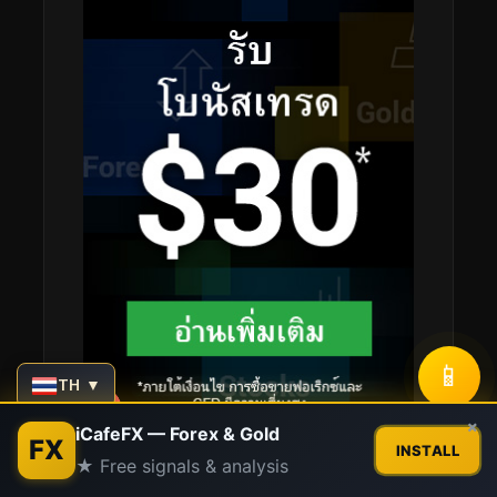
📱
TH ▼
Contact us
×
iCafeFX — Forex & Gold
FX
INSTALL
★ Free signals & analysis
Open
chaty