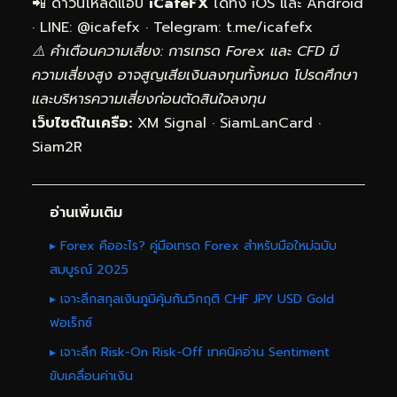
📲 ดาวน์โหลดแอป
iCafeFX
ได้ทั้ง iOS และ Android
· LINE: @icafefx · Telegram:
t.me/icafefx
⚠️ คำเตือนความเสี่ยง: การเทรด Forex และ CFD มี
ความเสี่ยงสูง อาจสูญเสียเงินลงทุนทั้งหมด โปรดศึกษา
และบริหารความเสี่ยงก่อนตัดสินใจลงทุน
เว็บไซต์ในเครือ:
XM Signal
·
SiamLanCard
·
Siam2R
อ่านเพิ่มเติม
▸ Forex คืออะไร? คู่มือเทรด Forex สำหรับมือใหม่ฉบับ
สมบูรณ์ 2025
▸ เจาะลึกสกุลเงินภูมิคุ้มกันวิกฤติ CHF JPY USD Gold
ฟอเร็กซ์
▸ เจาะลึก Risk-On Risk-Off เทคนิคอ่าน Sentiment
ขับเคลื่อนค่าเงิน