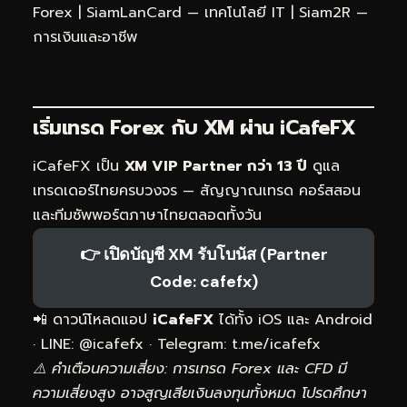
Forex
|
SiamLanCard — เทคโนโลยี IT
|
Siam2R —
การเงินและอาชีพ
เริ่มเทรด Forex กับ XM ผ่าน
iCafeFX
iCafeFX เป็น
XM VIP Partner กว่า 13 ปี
ดูแล
เทรดเดอร์ไทยครบวงจร — สัญญาณเทรด คอร์สสอน
และทีมซัพพอร์ตภาษาไทยตลอดทั้งวัน
👉 เปิดบัญชี XM รับโบนัส (Partner
Code: cafefx)
📲 ดาวน์โหลดแอป
iCafeFX
ได้ทั้ง iOS และ Android
· LINE: @icafefx · Telegram:
t.me/icafefx
⚠️ คำเตือนความเสี่ยง: การเทรด Forex และ CFD มี
ความเสี่ยงสูง อาจสูญเสียเงินลงทุนทั้งหมด โปรดศึกษา