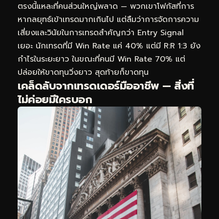
ตรงนี้แหละที่คนส่วนใหญ่พลาด — พวกเขาโฟกัสที่การ
หากลยุทธ์เข้าเทรดมากเกินไป แต่ลืมว่าการจัดการความ
เสี่ยงและวินัยในการเทรดสำคัญกว่า Entry Signal
เยอะ นักเทรดที่มี Win Rate แค่ 40% แต่มี R:R 1:3 ยัง
กำไรในระยะยาว ในขณะที่คนมี Win Rate 70% แต่
ปล่อยให้ขาดทุนวิ่งยาว สุดท้ายก็ขาดทุน
เคล็ดลับจากเทรดเดอร์มืออาชีพ — สิ่งที่
ไม่ค่อยมีใครบอก