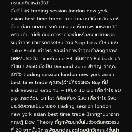
กระแสเงินเหล่านี้ได้
สิ่งที่ทำให้ trading session london new york
asian best time trade แตกต่างจากวิธีการวิเคราะห์
อื่นๆ คือความสามารถในการมองเห็นภาพรวมหลายมิติ
พร้อมกัน ไม่ใช่แค่บอกว่าราคาจะขึ้นหรือลง แต่ยังช่วย
ระบุว่าควรเข้าเทรดตรงไหน วาง Stop Loss ที่ไหน และ
Take Profit เท่าไหร่ ลองนึกภาพว่าคุณกำลังดูกราฟ
GBP/USD ใน Timeframe H4 เห็นราคา Pullback มา
ที่โซน 1.2650 ซึ่งเป็น Demand Zone สำคัญ ถ้าคุณ
เข้าใจ trading session london new york asian
best time trade คุณจะรู้ว่านี่คือจังหวะ Buy ที่มี
Risk:Reward Ratio 1:3 — เสี่ยง 30 pip เพื่อกำไร 90
pip เทรดด้วย 0.1 lot ก็คือเสี่ยง $30 เพื่อกำไร $90
ประวัติความเป็นมาของ trading session london
new york asian best time trade มีรากฐานมาจาก
ทฤษฎี Dow Theory ที่ถูกพัฒนาขึ้นในช่วงต้นศตวรรษ
ที่ 20 จากนั้นมีการพัฒนาต่อยอดโดยนักวิเคราะห์ชั้นนำ