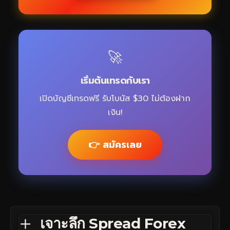
🚀
เริ่มต้นเทรดกับเรา
เปิดบัญชีเทรดฟรี รับโบนัส $30 ไม่ต้องฝาก
เงิน!
👉 สมัครเลย
เจาะลึก Spread Forex