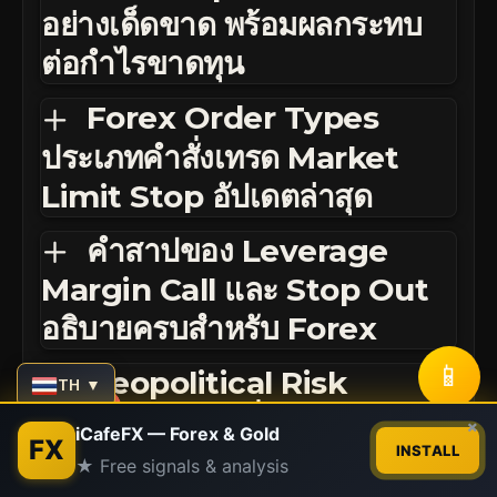
อย่างเด็ดขาด พร้อมผลกระทบ
ต่อกำไรขาดทุน
Forex Order Types
ประเภทคำสั่งเทรด Market
Limit Stop อัปเดตล่าสุด
คำสาปของ Leverage
Margin Call และ Stop Out
อธิบายครบสำหรับ Forex
📱
Geopolitical Risk
TH ▼
วิเคราะห์ความเสี่ยงภูมิรัฐศาสตร์
Contact us
×
iCafeFX — Forex & Gold
FX
INSTALL
Forex แบบลึก
★ Free signals & analysis
Open
chaty