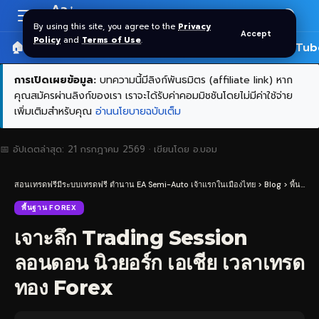
Aa
Font
By using this site, you agree to the
Privacy
Accept
Resizer
Policy
and
Terms of Use
.
🏠 หน้าแรก
ราคาทอง SPDR
📰 บทความ
🎬 YouTub
การเปิดเผยข้อมูล:
บทความนี้มีลิงก์พันธมิตร (affiliate link) หาก
คุณสมัครผ่านลิงก์ของเรา เราจะได้รับค่าคอมมิชชันโดยไม่มีค่าใช้จ่าย
เพิ่มเติมสำหรับคุณ
อ่านนโยบายฉบับเต็ม
📅 อัปเดตล่าสุด:
21 กรกฎาคม 2569
· เขียนโดย
อ.บอม
สอนเทรดฟรีมีระบบเทรดฟรี ตำนาน EA Semi-Auto เจ้าแรกในเมืองไทย
>
Blog
>
พื้นฐาน Forex
พื้นฐาน FOREX
เจาะลึก Trading Session
ลอนดอน นิวยอร์ก เอเชีย เวลาเทรด
ทอง Forex