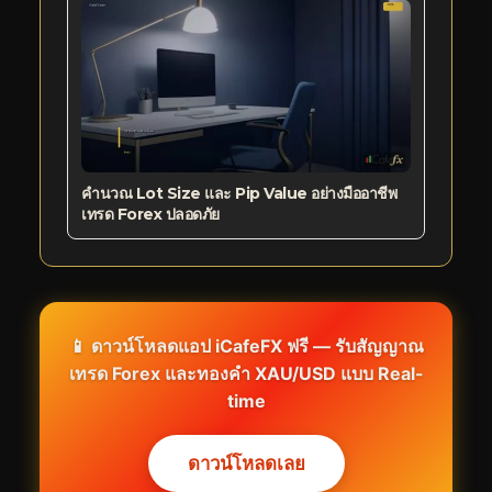
คำนวณ Lot Size และ Pip Value อย่างมืออาชีพ
เทรด Forex ปลอดภัย
📱 ดาวน์โหลดแอป iCafeFX ฟรี — รับสัญญาณ
เทรด Forex และทองคำ XAU/USD แบบ Real-
time
ดาวน์โหลดเลย