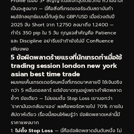
Profile เมื่อมี 3+ สัญญาณชี้ไปที่จุดเดียวกัน ความน่าจะ
เป็นจะสูงมาก — นี่คือสิ่งที่เทรดเดอร์ระดับสถาบันทำ
ผมใช้กลยุทธ์แบบนี้กับคู่เงิน GBP/USD เมื่อช่วงต้นปี
2025 จับ Short จาก 1.2750 ลงมาถึง 1.2400 —
กำไร 350 pip ใน 5 วัน กุญแจสำคัญคือ Patience
และ Discipline อย่ารีบเข้าถ้ายังไม่มี Confluence
เพียงพอ
5 ข้อผิดพลาดร้ายแรงที่นักเทรดทำเมื่อใช้
trading session london new york
asian best time trade
ผมเคยเห็นเทรดเดอร์คนหนึ่งที่เทรดมาหลายปี ใช้เงินจริง
กว่า 5 หมื่นดอลลาร์ แต่ยังขาดทุนอยู่เพราะทำผิดพลาด
ซ้ำๆ ข้อเดียว — ไม่ยอมตั้ง Stop Loss เขาบอกว่า
‘ราคามันจะกลับมาเอง’ ผลคือพอร์ตหายไป 70% ภายใน
สัปดาห์เดียว เรื่องนี้สอนให้ผมรู้ว่า ข้อผิดพลาดเหล่านี้มี
ราคาแพงมาก
ไม่ตั้ง Stop Loss
— นี่คือข้อผิดพลาดอันดับหนึ่ง ไม่