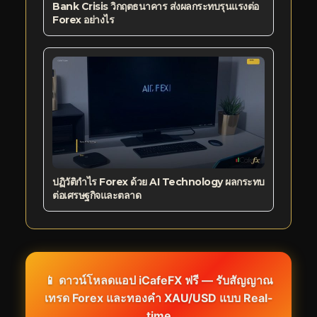
Bank Crisis วิกฤตธนาคาร ส่งผลกระทบรุนแรงต่อ
Forex อย่างไร
ปฏิวัติกำไร Forex ด้วย AI Technology ผลกระทบ
ต่อเศรษฐกิจและตลาด
📱 ดาวน์โหลดแอป iCafeFX ฟรี — รับสัญญาณ
เทรด Forex และทองคำ XAU/USD แบบ Real-
time