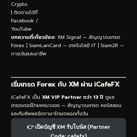
Crypto
| ติดตามได้ที่
Facebook
/
YouTube
บทความที่เกี่ยวข้อง:
XM Signal — สัญญาณเทรด
Forex
|
SiamLanCard — เทคโนโลยี IT
|
Siam2R —
การเงินและอาชีพ
เริ่มเทรด Forex กับ XM ผ่าน
iCafeFX
iCafeFX เป็น
XM VIP Partner กว่า 13 ปี
ดูแล
เทรดเดอร์ไทยครบวงจร — สัญญาณเทรด คอร์สสอน
และทีมซัพพอร์ตภาษาไทยตลอดทั้งวัน
👉 เปิดบัญชี XM รับโบนัส (Partner
Code: cafefx)