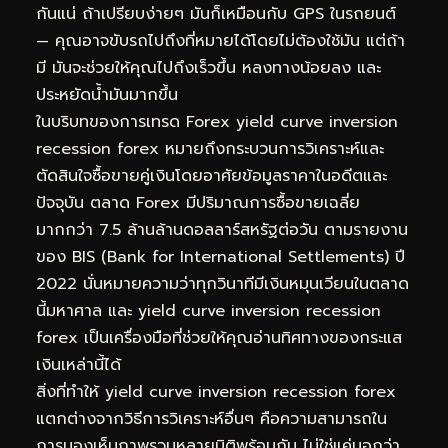
กันแน่ ถ้าเปรียบง่ายๆ มันก็เหมือนกับ GPS ในรถยนต์
— คุณอาจขับรถไปถึงที่หมายได้โดยไม่ต้องใช้มัน แต่ถ้า
มี มันจะช่วยให้คุณไปถึงเร็วขึ้น หลงทางน้อยลง และ
ประหยัดน้ำมันมากขึ้น
ในบริบทของการเทรด Forex yield curve inversion
recession forex หมายถึงกระบวนการวิเคราะห์และ
ตัดสินใจซื้อขายคู่เงินโดยอาศัยข้อมูลราคาในอดีตและ
ปัจจุบัน ตลาด Forex มีปริมาณการซื้อขายเฉลี่ย
มากกว่า 7.5 ล้านล้านดอลลาร์สหรัฐต่อวัน ตามรายงาน
ของ BIS (Bank for International Settlements) ปี
2022 นั่นหมายความว่าทุกวินาทีมีเงินหมุนเวียนในตลาด
นี้มหาศาล และ yield curve inversion recession
forex เป็นเครื่องมือที่ช่วยให้คุณอ่านทิศทางของกระแส
เงินเหล่านี้ได้
สิ่งที่ทำให้ yield curve inversion recession forex
แตกต่างจากวิธีการวิเคราะห์อื่นๆ คือความสามารถใน
การมองเห็นภาพรวมหลายมิติพร้อมกัน ไม่ใช่แค่บอกว่า