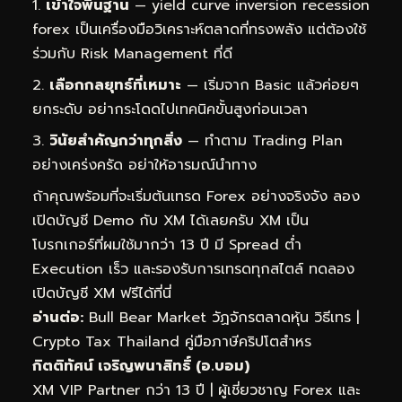
เข้าใจพื้นฐาน
— yield curve inversion recession
forex เป็นเครื่องมือวิเคราะห์ตลาดที่ทรงพลัง แต่ต้องใช้
ร่วมกับ Risk Management ที่ดี
เลือกกลยุทธ์ที่เหมาะ
— เริ่มจาก Basic แล้วค่อยๆ
ยกระดับ อย่ากระโดดไปเทคนิคขั้นสูงก่อนเวลา
วินัยสำคัญกว่าทุกสิ่ง
— ทำตาม Trading Plan
อย่างเคร่งครัด อย่าให้อารมณ์นำทาง
ถ้าคุณพร้อมที่จะเริ่มต้นเทรด Forex อย่างจริงจัง ลอง
เปิดบัญชี Demo กับ XM ได้เลยครับ XM เป็น
โบรกเกอร์ที่ผมใช้มากว่า 13 ปี มี Spread ต่ำ
Execution เร็ว และรองรับการเทรดทุกสไตล์
ทดลอง
เปิดบัญชี XM ฟรีได้ที่นี่
อ่านต่อ:
Bull Bear Market วัฏจักรตลาดหุ้น วิธีเทร
|
Crypto Tax Thailand คู่มือภาษีคริปโตสำหร
กิตติทัศน์ เจริญพนาสิทธิ์ (อ.บอม)
XM VIP Partner กว่า 13 ปี | ผู้เชี่ยวชาญ Forex และ