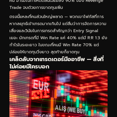
คืน อารมณ์ทำให้ตัดสินใจแย่ลง 90% ของ Revenge
Trade จบด้วยการขาดทุนเพิ่ม
ตรงนี้แหละที่คนส่วนใหญ่พลาด — พวกเขาโฟกัสที่การ
หากลยุทธ์เข้าเทรดมากเกินไป แต่ลืมว่าการจัดการความ
เสี่ยงและวินัยในการเทรดสำคัญกว่า Entry Signal
เยอะ นักเทรดที่มี Win Rate แค่ 40% แต่มี R:R 1:3 ยัง
กำไรในระยะยาว ในขณะที่คนมี Win Rate 70% แต่
ปล่อยให้ขาดทุนวิ่งยาว สุดท้ายก็ขาดทุน
เคล็ดลับจากเทรดเดอร์มืออาชีพ — สิ่งที่
ไม่ค่อยมีใครบอก