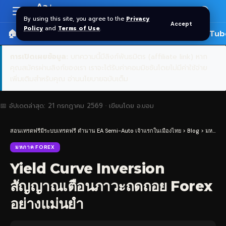
Aa
Font
By using this site, you agree to the
Privacy
Accept
Resizer
Policy
and
Terms of Use
.
🏠 หน้าแรก
ราคาทอง SPDR
📰 บทความ
🎬 YouTub
การเปิดเผยข้อมูล:
บทความนี้มีลิงก์พันธมิตร (affiliate link) หาก
คุณสมัครผ่านลิงก์ของเรา เราจะได้รับค่าคอมมิชชันโดยไม่มีค่าใช้จ่าย
เพิ่มเติมสำหรับคุณ
อ่านนโยบายฉบับเต็ม
📅 อัปเดตล่าสุด:
21 กรกฎาคม 2569
· เขียนโดย
อ.บอม
สอนเทรดฟรีมีระบบเทรดฟรี ตำนาน EA Semi-Auto เจ้าแรกในเมืองไทย
>
Blog
>
มหภาค Forex
มหภาค FOREX
Yield Curve Inversion
สัญญาณเตือนภาวะถดถอย Forex
อย่างแม่นยำ