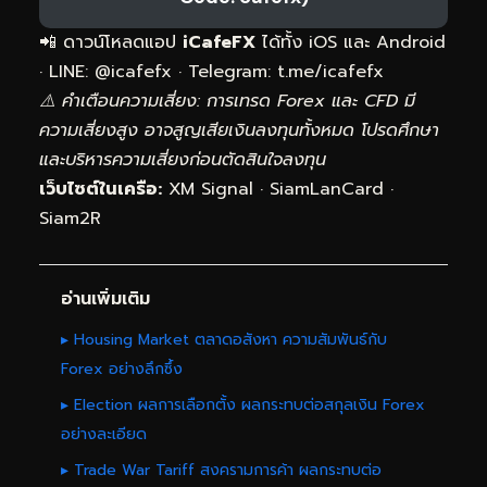
📲 ดาวน์โหลดแอป
iCafeFX
ได้ทั้ง iOS และ Android
· LINE: @icafefx · Telegram:
t.me/icafefx
⚠️ คำเตือนความเสี่ยง: การเทรด Forex และ CFD มี
ความเสี่ยงสูง อาจสูญเสียเงินลงทุนทั้งหมด โปรดศึกษา
และบริหารความเสี่ยงก่อนตัดสินใจลงทุน
เว็บไซต์ในเครือ:
XM Signal
·
SiamLanCard
·
Siam2R
อ่านเพิ่มเติม
▸ Housing Market ตลาดอสังหา ความสัมพันธ์กับ
Forex อย่างลึกซึ้ง
▸ Election ผลการเลือกตั้ง ผลกระทบต่อสกุลเงิน Forex
อย่างละเอียด
▸ Trade War Tariff สงครามการค้า ผลกระทบต่อ