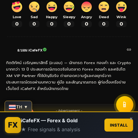
Love
Sad
Happy
Sleepy
Angry
Dead
Wink
0
0
0
0
0
0
0
อ.บอม iCafeFX
กิตติทัศน์ เจริญพนาสิทธิ์ (อ.บอม) — นักเทรด Forex ทองคำ และ Crypto
มากกว่า 13 ปี ประสบการณ์เทรดจริงในตลาด Forex ทองคำ และคริปโต
XM VIP Partner ที่ใช้บัญชีจริง ถ่ายทอดความรู้และกลยุทธ์จาก
ประสบการณ์ตรงผ่านบทความ คู่มือ และสัญญาณเทรด ผู้ก่อตั้งเครือข่าย
เว็บไซต์ iCafeFX สำหรับนักเทรดไทย
📱
TH ▼
- Advertisement -
Contact us
×
iCafeFX — Forex & Gold
FX
INSTALL
★ Free signals & analysis
Open
chaty