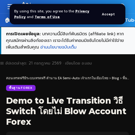
Aa
Font
By using this site, you agree to the
Privacy
Accept
Resizer
Policy
and
Terms of Use
.
🏠 หน้าแรก
ราคาทอง SPDR
📰 บทความ
🎬 YouTub
การเปิดเผยข้อมูล:
บทความนี้มีลิงก์พันธมิตร (affiliate link) หาก
คุณสมัครผ่านลิงก์ของเรา เราจะได้รับค่าคอมมิชชันโดยไม่มีค่าใช้จ่าย
เพิ่มเติมสำหรับคุณ
อ่านนโยบายฉบับเต็ม
📅 อัปเดตล่าสุด:
21 กรกฎาคม 2569
· เขียนโดย
อ.บอม
สอนเทรดฟรีมีระบบเทรดฟรี ตำนาน EA Semi-Auto เจ้าแรกในเมืองไทย
>
Blog
>
พื้นฐาน Forex
พื้นฐาน FOREX
Demo to Live Transition วิธี
Switch โดยไม่ Blow Account
Forex