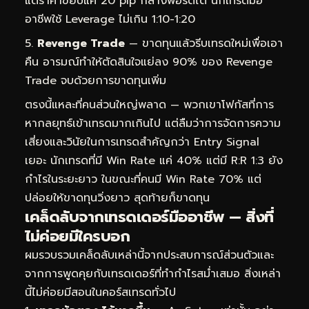
แต่ราคาขยับแค่ 20 pip ก็ล้างพอร์ตได้ นักเทรดมือ
อาชีพใช้ Leverage ไม่เกิน 1:10-1:20
Revenge Trade
— ขาดทุนแล้วรีบเทรดใหม่เพื่อเอา
คืน อารมณ์ทำให้ตัดสินใจแย่ลง 90% ของ Revenge
Trade จบด้วยการขาดทุนเพิ่ม
ตรงนี้แหละที่คนส่วนใหญ่พลาด — พวกเขาโฟกัสที่การ
หากลยุทธ์เข้าเทรดมากเกินไป แต่ลืมว่าการจัดการความ
เสี่ยงและวินัยในการเทรดสำคัญกว่า Entry Signal
เยอะ นักเทรดที่มี Win Rate แค่ 40% แต่มี R:R 1:3 ยัง
กำไรในระยะยาว ในขณะที่คนมี Win Rate 70% แต่
ปล่อยให้ขาดทุนวิ่งยาว สุดท้ายก็ขาดทุน
เคล็ดลับจากเทรดเดอร์มืออาชีพ — สิ่งที่
ไม่ค่อยมีใครบอก
ผมรวบรวมเคล็ดลับเหล่านี้จากประสบการณ์ส่วนตัวและ
จากการพูดคุยกับเทรดเดอร์ที่ทำกำไรสม่ำเสมอ สิ่งเหล่า
นี้ไม่ค่อยมีสอนในคอร์สเทรดทั่วไป