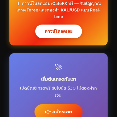
📱 ดาวน์โหลดแอป iCafeFX ฟรี — รับสัญญาณ
เทรด Forex และทองคำ XAU/USD แบบ Real-
time
ดาวน์โหลดเลย
🚀
เริ่มต้นเทรดกับเรา
เปิดบัญชีเทรดฟรี รับโบนัส $30 ไม่ต้องฝาก
เงิน!
👉 สมัครเลย