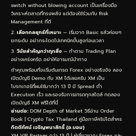
switch without blowing account เป็นเครื่องมือ
วิเคราะห์ตลาดที่ทรงพลัง แต่ต้องใช้ร่วมกับ Risk
Management ที่ดี
เลือกกลยุทธ์ที่เหมาะ
— เริ่มจาก Basic แล้วค่อยๆ
ยกระดับ อย่ากระโดดไปเทคนิคขั้นสูงก่อนเวลา
วินัยสำคัญกว่าทุกสิ่ง
— ทำตาม Trading Plan
อย่างเคร่งครัด อย่าให้อารมณ์นำทาง
ถ้าคุณพร้อมที่จะเริ่มต้นเทรด Forex อย่างจริงจัง ลอง
เปิดบัญชี Demo กับ XM ได้เลยครับ XM เป็น
โบรกเกอร์ที่ผมใช้มากว่า 13 ปี มี Spread ต่ำ
Execution เร็ว และรองรับการเทรดทุกสไตล์
ทดลอง
เปิดบัญชี XM ฟรีได้ที่นี่
อ่านต่อ:
DOM Depth of Market วิธีอ่าน Order
Book
|
Crypto Tax Thailand คู่มือภาษีคริปโตสำหร
กิตติทัศน์ เจริญพนาสิทธิ์ (อ.บอม)
XM VIP Partner กว่า 13 ปี | ผู้เชี่ยวชาญ Forex และ