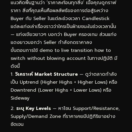
แนวคิดพื้นฐานว่า ‘ราคาสะท้อนทุกสิ่ง’ เมื่อคุณดูกราฟ
ราคา สิ่งที่คุณเห็นคือผลลัพธ์ของการต่อสู้ระหว่าง
Buyer กับ Seller ในแต่ละช่วงเวลา Candlestick
แต่ละแท่งเล่าเรื่องราวว่าใครเป็นฝ่ายชนะในช่วงเวลานั้น
— แท่งเขียวยาวๆ บอกว่า Buyer ครองเกม ส่วนแท่ง
แดงยาวบอกว่า Seller กำลังกดราคาลง
ขั้นตอนการใช้ demo to live transition how to
switch without blowing account ในทางปฏิบัติ มี
ดังนี้
วิเคราะห์ Market Structure
— ดูว่าตลาดกำลัง
เป็น Uptrend (Higher Highs + Higher Lows) หรือ
Downtrend (Lower Highs + Lower Lows) หรือ
Sideway
ระบุ Key Levels
— หาโซน Support/Resistance,
Supply/Demand Zone ที่ราคาเคยมีปฏิกิริยาอย่าง
ชัดเจน