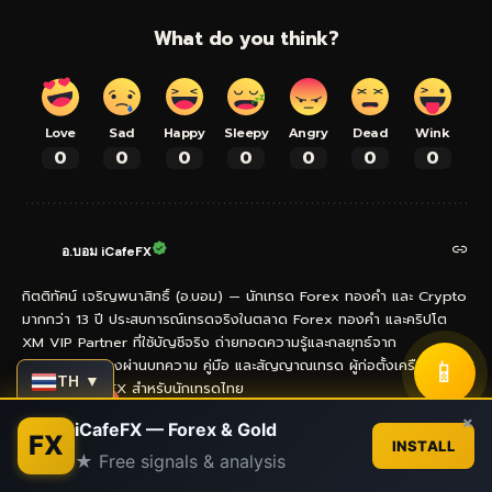
What do you think?
Love
Sad
Happy
Sleepy
Angry
Dead
Wink
0
0
0
0
0
0
0
อ.บอม iCafeFX
กิตติทัศน์ เจริญพนาสิทธิ์ (อ.บอม) — นักเทรด Forex ทองคำ และ Crypto
มากกว่า 13 ปี ประสบการณ์เทรดจริงในตลาด Forex ทองคำ และคริปโต
XM VIP Partner ที่ใช้บัญชีจริง ถ่ายทอดความรู้และกลยุทธ์จาก
📱
ประสบการณ์ตรงผ่านบทความ คู่มือ และสัญญาณเทรด ผู้ก่อตั้งเครือข่าย
TH ▼
เว็บไซต์ iCafeFX สำหรับนักเทรดไทย
Contact us
×
iCafeFX — Forex & Gold
FX
INSTALL
★ Free signals & analysis
- Advertisement -
Open
chaty