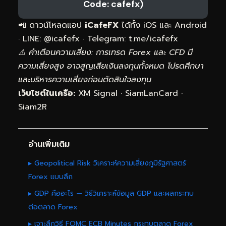
Code: cafefx)
📲 ดาวน์โหลดแอป
iCafeFX
ได้ทั้ง iOS และ Android
· LINE: @icafefx · Telegram:
t.me/icafefx
⚠️ คำเตือนความเสี่ยง: การเทรด Forex และ CFD มี
ความเสี่ยงสูง อาจสูญเสียเงินลงทุนทั้งหมด โปรดศึกษา
และบริหารความเสี่ยงก่อนตัดสินใจลงทุน
เว็บไซต์ในเครือ:
XM Signal
·
SiamLanCard
·
Siam2R
อ่านเพิ่มเติม
▸ Geopolitical Risk วิเคราะห์ความเสี่ยงภูมิรัฐศาสตร์
Forex แบบลึก
▸ GDP คืออะไร — วิธีวิเคราะห์ข้อมูล GDP และผลกระทบ
ต่อตลาด Forex
▸ เจาะลึกวิธี FOMC ECB Minutes กระทบตลาด Forex