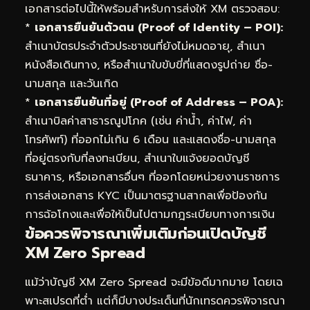
เอกสารต่อไปนี้ให้พร้อมสำหรับการส่งให้ XM ตรวจสอบ:
*
เอกสารยืนยันตัวตน (Proof of Identity – POI):
สำเนาบัตรประจำตัวประชาชนที่ยังไม่หมดอายุ, สำเนา
หนังสือเดินทาง, หรือสำเนาใบขับขี่ที่แสดงรูปถ่าย ชื่อ-
นามสกุล และวันเกิด
*
เอกสารยืนยันที่อยู่ (Proof of Address – POA):
สำเนาบิลค่าสาธารณูปโภค (เช่น ค่าน้ำ, ค่าไฟ, ค่า
โทรศัพท์) ที่ออกไม่เกิน 6 เดือน และแสดงชื่อ-นามสกุล
ที่อยู่ตรงกับที่ลงทะเบียน, สำเนาใบแจ้งยอดบัญชี
ธนาคาร, หรือเอกสารอื่นๆ ที่ออกโดยหน่วยงานราชการ
การส่งเอกสาร KYC เป็นมาตรฐานสากลเพื่อป้องกัน
การฉ้อโกงและเพื่อให้เป็นไปตามกฎระเบียบทางการเงิน
ข้อควรพิจารณาเพิ่มเติมก่อนเปิดบัญชี
XM Zero Spread
แม้ว่าบัญชี XM Zero Spread จะมีข้อดีมากมาย โดยเฉ
พาะสเปรดที่ต่ำ แต่ก็มีบางประเด็นที่นักเทรดควรพิจารณา