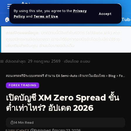
Aa
Font
By using this site, you agree to the
Privacy
Accept
Resizer
Policy
and
Terms of Use
.
🏠 หน้าแรก
ราคาทอง SPDR
📰 บทความ
🎬 YouTub
การเปิดเผยข้อมูล:
บทความนี้มีลิงก์พันธมิตร (affiliate link) หาก
คุณสมัครผ่านลิงก์ของเรา เราจะได้รับค่าคอมมิชชันโดยไม่มีค่าใช้จ่าย
เพิ่มเติมสำหรับคุณ
อ่านนโยบายฉบับเต็ม
📅 อัปเดตล่าสุด:
29 กรกฎาคม 2569
· เขียนโดย
อ.บอม
สอนเทรดฟรีมีระบบเทรดฟรี ตำนาน EA Semi-Auto เจ้าแรกในเมืองไทย
>
Blog
>
Forex Trading
FOREX TRADING
เปิดบัญชี XM Zero Spread ขั้น
ต่ำเท่าไหร่? อัปเดต 2026
14 Min Read
อ.บอม iCafeFX
Published: มิถุนายน 23, 2026