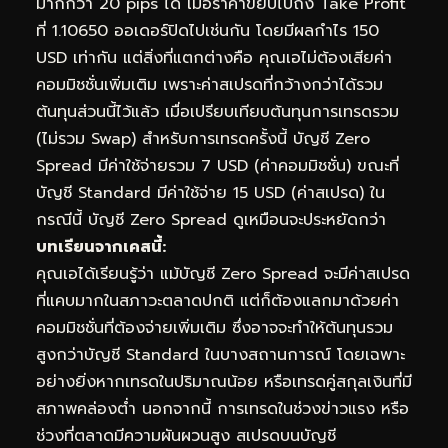
มากกว่า 20 pips ได้ เมื่อราคาขยับไปถึง Take Profit
ที่ 1.10650 ออเดอร์ปิดไปเช่นกัน โดยมีผลกำไร 150
USD เท่ากัน แต่สิ่งที่แตกต่างคือ คุณเอไม่ต้องเสียค่า
คอมมิชชั่นเพิ่มเติม เพราะค่าสเปรดที่กว้างกว่าได้รวม
ต้นทุนส่วนนี้ไว้แล้ว เมื่อเปรียบเทียบต้นทุนการเทรดรวม
(ไม่รวม Swap) สำหรับการเทรดครั้งนี้ บัญชี Zero
Spread มีค่าใช้จ่ายรวม 7 USD (ค่าคอมมิชชั่น) ขณะที่
บัญชี Standard มีค่าใช้จ่าย 15 USD (ค่าสเปรด) ใน
กรณีนี้ บัญชี Zero Spread ดูเหมือนจะประหยัดกว่า
บทเรียนจากเคสนี้:
คุณเอได้เรียนรู้ว่า แม้บัญชี Zero Spread จะมีค่าสเปรด
ที่แคบมากในสภาวะตลาดปกติ แต่ก็ต้องแลกมาด้วยค่า
คอมมิชชั่นที่ต้องจ่ายเพิ่มเติม ซึ่งอาจจะทำให้ต้นทุนรวม
สูงกว่าบัญชี Standard ในบางสถานการณ์ โดยเฉพาะ
อย่างยิ่งหากเทรดในปริมาณน้อย หรือเทรดคู่สกุลเงินที่มี
สภาพคล่องต่ำ นอกจากนี้ การเทรดในช่วงข่าวแรง หรือ
ช่วงที่ตลาดมีความผันผวนสูง สเปรดบนบัญชี