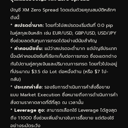
บัญชี XM Zero Spread โดดเด่นด้วยคุณสมบัติหลักๆ
ดังนี้:
*
สเปรดต่ำมาก:
โดยทั่วไปสเปรดจะเริ่มต้นที่ 0.0 pip
ในคู่สกุลเงินหลัก เช่น EUR/USD, GBP/USD, USD/JPY
ซึ่งช่วยลดต้นทุนการเทรดได้อย่างมีนัยสำคัญ
*
ค่าคอมมิชชั่น:
แม้ว่าสเปรดจะต่ำมาก แต่บัญชีประเภท
นี้จะมีค่าคอมมิชชั่นที่เรียกเก็บต่อการเทรด ซึ่งจะแตกต่าง
กันไปตามคู่สกุลเงินและปริมาณการเทรด โดยทั่วไปจะอยู่
ที่ประมาณ $3.5 ต่อ Lot ต่อหนึ่งด้าน (หรือ $7 ไป-
กลับ)
*
ประเภทคำสั่ง:
รองรับการดำเนินการคำสั่งซื้อขาย
แบบ Market Execution ซึ่งหมายถึงการดำเนินการคำ
สั่งตามราคาตลาดที่ดีที่สุด ณ เวลานั้น
*
Leverage สูง:
สามารถเลือกใช้ Leverage ได้สูงสุด
ถึง 1:1000 ซึ่งช่วยเพิ่มอำนาจในการซื้อขาย แต่ต้องใช้
อย่างระมัดระวัง