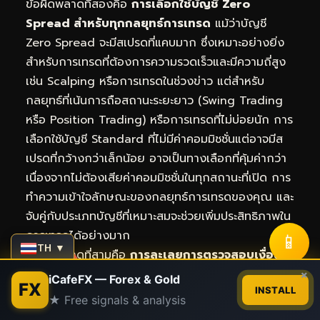
ข้อผิดพลาดที่สองคือ
การเลือกใช้บัญชี Zero
Spread สำหรับทุกกลยุทธ์การเทรด
แม้ว่าบัญชี
Zero Spread จะมีสเปรดที่แคบมาก ซึ่งเหมาะอย่างยิ่ง
สำหรับการเทรดที่ต้องการความรวดเร็วและมีความถี่สูง
เช่น Scalping หรือการเทรดในช่วงข่าว แต่สำหรับ
กลยุทธ์ที่เน้นการถือสถานะระยะยาว (Swing Trading
หรือ Position Trading) หรือการเทรดที่ไม่บ่อยนัก การ
เลือกใช้บัญชี Standard ที่ไม่มีค่าคอมมิชชั่นแต่อาจมีส
เปรดที่กว้างกว่าเล็กน้อย อาจเป็นทางเลือกที่คุ้มค่ากว่า
เนื่องจากไม่ต้องเสียค่าคอมมิชชั่นในทุกสถานะที่เปิด การ
ทำความเข้าใจลักษณะของกลยุทธ์การเทรดของคุณ และ
จับคู่กับประเภทบัญชีที่เหมาะสมจะช่วยเพิ่มประสิทธิภาพใน
การเทรดได้อย่างมาก
📱
TH ▼
ข้อผิดพลาดที่สามคือ
การละเลยการตรวจสอบเงื่อนไข
Contact us
×
การเปลี่ยนแปลงค่าคอมมิชชั่นและสเปรด
ตลาดการ
iCafeFX — Forex & Gold
FX
INSTALL
เงินมีการเปลี่ยนแปลงอยู่เสมอ โบรกเกอร์อาจปรับปรุง
★ Free signals & analysis
Open
โครงสร้างค่าธรรมเนียม หรือเงื่อนไขการเทรดของบัญชี
chaty