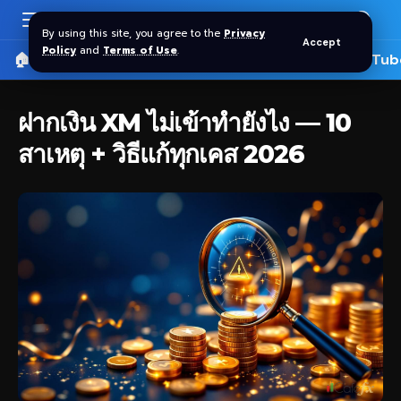
By using this site, you agree to the
Privacy
Accept
Policy
and
Terms of Use
.
🏠 หน้าแรก
ราคาทอง SPDR
📰 บทความ
🎬 YouTub
ฝากเงิน XM ไม่เข้าทำยังไง — 10
สาเหตุ + วิธีแก้ทุกเคส 2026