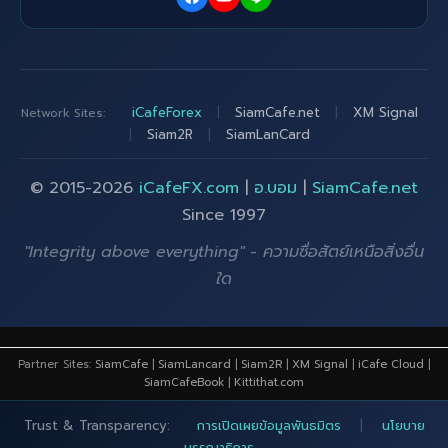
iCafeForex
|
SiamCafe.net
|
XM Signal
Network Sites:
|
Siam2R
|
SiamLanCard
© 2015-2026
iCafeFX.com
|
อ.บอม
|
SiamCafe.net
Since 1997
"Integrity above everything" - ความซื่อสัตย์เหนือสิ่งอื่น
ใด
Partner Sites:
SiamCafe
|
SiamLancard
|
Siam2R
|
XM Signal
|
iCafe Cloud
|
SiamCafeBook
|
Kittithat.com
Trust & Transparency:
การเปิดเผยข้อมูลพันธมิตร
|
นโยบาย
บรรณาธิการ