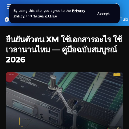
By using this site, you agree to the
Privacy
Accept
Policy
and
Terms of Use
.
🏠 หน้าแรก
ราคาทอง SPDR
📰 บทความ
🎬 YouTub
ยืนยันตัวตน XM ใช้เอกสารอะไร ใช้
เวลานานไหม — คู่มือฉบับสมบูรณ์
2026