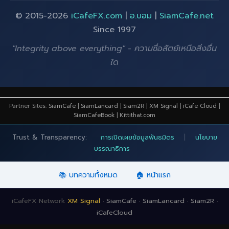
© 2015-2026
iCafeFX.com
|
อ.บอม
|
SiamCafe.net
Since 1997
"Integrity above everything" - ความซื่อสัตย์เหนือสิ่งอื่น
ใด
Partner Sites:
SiamCafe
|
SiamLancard
|
Siam2R
|
XM Signal
|
iCafe Cloud
|
SiamCafeBook
|
Kittithat.com
Trust & Transparency:
การเปิดเผยข้อมูลพันธมิตร
|
นโยบาย
บรรณาธิการ
📚 บทความทั้งหมด
🏠 หน้าแรก
iCafeFX Network
XM Signal
·
SiamCafe
·
SiamLancard
·
Siam2R
·
iCafeCloud