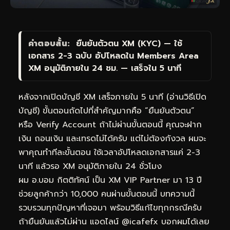
คำตอบสั้น:
ยืนยันตัวตน XM (KYC) — ใช้
เอกสาร 2-3 ฉบับ อัปโหลดใน Members Area
XM อนุมัติภายใน 24 ชม. — เสร็จใน 5 นาที
หลังจากเปิดบัญชี XM เสร็จภายใน 5 นาที (
อ่านวิธีเปิด
บัญชี
) ขั้นตอนถัดไปที่สำคัญมากคือ “ยืนยันตัวตน”
หรือ Verify Account ถ้าไม่ผ่านขั้นตอนนี้ คุณจะฝาก
เงิน ถอนเงิน และเทรดไม่ได้ครับ แต่ไม่ต้องกังวล ผมจะ
พาคุณทำทีละขั้นตอน ใช้เวลาอัปโหลดเอกสารแค่ 2-3
นาที แล้วรอ XM อนุมัติภายใน 24 ชั่วโมง
ผม อ.บอม กิตติทัศน์ เป็น XM VIP Partner มา 13 ปี
ช่วยลูกค้ากว่า 10,000 คนผ่านขั้นตอนนี้ บทความนี้
รวบรวมทุกปัญหาที่เจอมา พร้อมวิธีแก้ไขทุกกรณีครับ
ถ้ายืนยันแล้วไม่ผ่าน แอดไลน์
@icafefx
บอกผมได้เลย