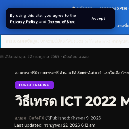
🏠 หน้าแรก
ราคาทอง SPDR
By using this site, you agree to the
Accept
Privacy Policy
and
Terms of Use
.
🎁 รับโบนัส $30
❓ คำถามที่
การเปิดเผยข้อมูล:
บทความนี้มีลิงก์พันธมิตร (affiliate link) หากคุณสมั
📅 อัปเดตล่าสุด:
22 กรกฎาคม 2569
· เขียนโดย
อ.บอม
สอนเทรดฟรีมีระบบเทรดฟรี ตำนาน EA Semi-Auto เจ้าแรกในเมืองไทย
FOREX TRADING
วิธีเทรด ICT 2022
อ.บอม iCafeFX
Published: มีนาคม 9, 2026
Last updated: กรกฎาคม 22, 2026 6:12 am