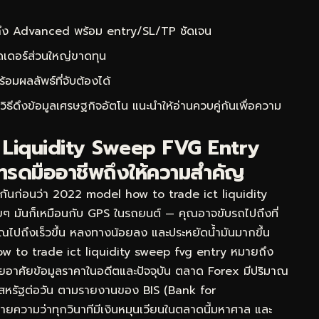
 ถึง Advanced พร้อม entry/SL/TP ชัดเจน
ดเดอร์ส่วนใหญ่ขาดทุน
ผลลัพธ์ที่จับต้องได้
ิธีดึงข้อมูลเศรษฐกิจอัตโน
แนะนำให้อ่านควบคู่กันเพื่อความ
T Liquidity Sweep FVG Entry
ทรดมืออาชีพถึงให้ความสำคัญ
จกันก่อนว่า 2022 model how to trade ict liquidity
ยๆ มันก็เหมือนกับ GPS ในรถยนต์ — คุณอาจขับรถไปถึงที่
้คุณไปถึงเร็วขึ้น หลงทางน้อยลง และประหยัดน้ำมันมากขึ้น
 to trade ict liquidity sweep fvg entry หมายถึง
โดยอาศัยข้อมูลราคาในอดีตและปัจจุบัน ตลาด Forex มีปริมาณ
ร์สหรัฐต่อวัน ตามรายงานของ BIS (Bank for
ยความว่าทุกวินาทีมีเงินหมุนเวียนในตลาดนี้มหาศาล และ