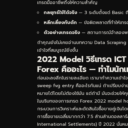
เทรดมืออาชีพถึงให้ความสำคัญ
กลยุทธ์ใช้ได้จริง
— 3 ระดับตั้งแต่ Basic
หลีกเลี่ยงกับดัก
— ข้อผิดพลาดที่ทำให้เทร
ตัวอย่างเทรดจริง
— สถานการณ์จำลองพร้อม
ถ้าคุณยังไม่เคยอ่านบทความ
Data Scraping ว
เข้าใจที่สมบูรณ์ยิ่งขึ้น
2022 Model วิธีเทรด IC
Forex คืออะไร — ทำไมนักเ
ก่อนจะลงลึกในรายละเอียด เรามาทำความเข้าใ
sweep fvg entry คืออะไรกันแน่ ถ้าเปรียบง่า
หมายได้โดยไม่ต้องใช้มัน แต่ถ้ามี มันจะช่วยให
ในบริบทของการเทรด Forex 2022 model how
กระบวนการวิเคราะห์และตัดสินใจซื้อขายคู่เงิน
การซื้อขายเฉลี่ยมากกว่า 7.5 ล้านล้านดอลลา
International Settlements) ปี 2022 นั่นหมา