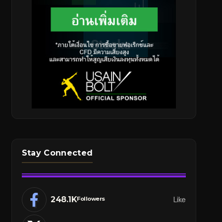
Stay Connected
248.1K
Like
Followers