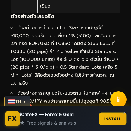
เขียว
ตัวอย่างตัวเลขจริง
ตัวอย่างการคำนวณ Lot Size: หากบัญชีมี
$10,000, ยอมรับความเสี่ยง 1% ($100) และต้องการ
เข้าเทรด EUR/USD ที่ 1.0850 โดยตั้ง Stop Loss ที่
1.0830 (20 pips) ค่า Pip Value สำหรับ Standard
Lot (100,000 units) คือ $10 ต่อ pip ดังนั้น $100 /
(20 pips * $10/pip) = 0.5 Standard Lots (หรือ 5
Mini Lots) นี่คือตัวเลขตัวอย่าง ไม่ใช่การคำนวณ ณ
เวลาจริง
ตัวอย่างการระบุแนวรับ-แนวต้าน: ในกราฟ H4 ของ
📱
คู่เงิน AUD/JPY พบว่าราคาเคยขึ้นไปสูงสุดที่ 98.50
TH ▼
และย่อตัวลงมา จากนั้นเมื่อราคาขึ้นไปอีกครั้ง ก็ไม่
Contact us
×
iCafeFX — Forex & Gold
สามารถผ่าน 98.50 ไปได้ และเกิดรูปแบบ Shooting
FX
INSTALL
★ Free signals & analysis
Star บ่งชี้การกลับตัวลง ตัวเลข 98.50 จึงเป็นแนวต้าน
Open
chaty