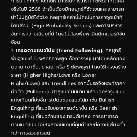
การนำ Price Action มาใช้ในการเทรด Forex ให้ได้ผล
จริงในปี 2568 จำเป็นต้องมีกลยุทธ์ที่ชัดเจนและสามารถ
นำไปปฏิบัติได้จริง กลยุทธ์เหล่านี้มักเน้นการหาจุดเข้าที่
ได้เปรียบ (High Probability Setups) และการบริหาร
จัดการความเสี่ยงที่ดี โดยไม่ต้องพึ่งพาอินดิเคเตอร์ที่ซับ
ซ้อน
1.
เทรดตามแนวโน้ม (Trend Following):
กลยุทธ์
พื้นฐานแต่มีประสิทธิภาพสูง คือการระบุแนวโน้มหลักของ
ตลาด (ขาขึ้น, ขาลง, หรือ Sideways) โดยใช้โครงสร้าง
ราคา (Higher Highs/Lows หรือ Lower
Highs/Lows) และ Trendlines จากนั้นรอจังหวะที่ราคา
ย่อตัว (Pullback) เข้าสู่แนวโน้มเดิม แล้วมองหารูปแบบ
แท่งเทียนที่บ่งชี้การไปต่อของแนวโน้ม เช่น Bullish
Engulfing ที่แนวรับของเทรนด์ขาขึ้น หรือ Bearish
Engulfing ที่แนวต้านของเทรนด์ขาลง การเข้าเทรด
ตามแนวโน้มมักให้ผลตอบแทนที่คุ้มค่าและมีความเสี่ยงต่ำ
กว่าการสวนเทรนด์