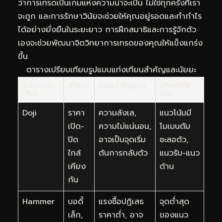
ว่าการเทรดเป็นเกมแห่งความน่าจะเป็น ไม่ใช่ทุกครั้งที่เรา
จะถูก และการรักษาวินัยจะช่วยให้คุณอยู่รอดและทำกำไร
ได้อย่างยั่งยืนในระยะยาว การฝึกสมาธิและการรู้จักตัว
เองจะช่วยพัฒนาจิตวิทยาการเทรดของคุณให้แข็งแกร่ง
ขึ้น
ตารางเปรียบเทียบรูปแบบแท่งเทียนสำคัญและนัยยะ
รูปแบบแท่ง
ลักษณะ
นัยยะ / สัญญาณ
บริบทที่เกิด
เทียน
บ่อย
Doji
ราคา
ความลังเล,
แนวโน้มมี
เปิด-
ความไม่แน่นอน,
โมเมนตัม
ปิด
อาจเป็นจุดเริ่ม
ชะลอตัว,
ใกล้
ต้นการกลับตัว
แนวรับ-แนว
เคียง
ต้าน
กัน
Hammer
บอดี้
แรงซื้อปฏิเสธ
จุดต่ำสุด
เล็ก,
ราคาต่ำ, อาจ
ของแนว