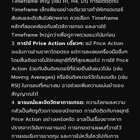
Timeframe ใหญ่ (เช่น H1, H4, D1) การยึดติดกับ
Timeframe เล็กเพียงอย่างเดียวอาจทำให้เทรดเดอร์
สับสนและตัดสินใจผิดพลาด ควรเลือก Timeframe
หลักที่สอดคล้องกับสไตล์การเทรด และอาจใช้
Timeframe ใหญ่กว่าเพื่อดูภาพรวมแนวโน้มก่อน
3.
การใช้ Price Action เดี่ยวๆ:
แม้ Price Action
จะเน้นการอ่านราคาโดยตรง แต่การละเลยเครื่องมืออื่นๆ
โดยสิ้นเชิงอาจไม่ใช่กลยุทธ์ที่ดีที่สุดเสมอไป การใช้ Price
Action ร่วมกับอินดิเคเตอร์ที่ช่วยยืนยันแนวโน้ม (เช่น
Moving Averages) หรืออินดิเคเตอร์วัดโมเมนตัม (เช่น
RSI) ในกรอบที่เหมาะสม อาจช่วยเพิ่มความแม่นยำของ
สัญญาณได้
4.
อารมณ์และจิตวิทยาการเทรด:
ความโลภและความ
กลัวเป็นศัตรูตัวฉกาจของนักเทรด การยึดติดกับกลยุทธ์
Price Action อย่างเคร่งครัด อาจเป็นเรื่องยากหาก
ปราศจากวินัยทางอารมณ์ การเทรดตามแผนที่วางไว้
การยอมรับการขาดทุน และการไม่หวั่นไหวไปกับการ