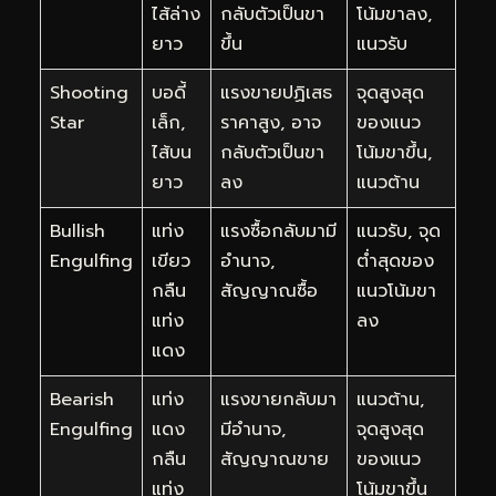
ไส้ล่าง
กลับตัวเป็นขา
โน้มขาลง,
ยาว
ขึ้น
แนวรับ
Shooting
บอดี้
แรงขายปฏิเสธ
จุดสูงสุด
Star
เล็ก,
ราคาสูง, อาจ
ของแนว
ไส้บน
กลับตัวเป็นขา
โน้มขาขึ้น,
ยาว
ลง
แนวต้าน
Bullish
แท่ง
แรงซื้อกลับมามี
แนวรับ, จุด
Engulfing
เขียว
อำนาจ,
ต่ำสุดของ
กลืน
สัญญาณซื้อ
แนวโน้มขา
แท่ง
ลง
แดง
Bearish
แท่ง
แรงขายกลับมา
แนวต้าน,
Engulfing
แดง
มีอำนาจ,
จุดสูงสุด
กลืน
สัญญาณขาย
ของแนว
แท่ง
โน้มขาขึ้น