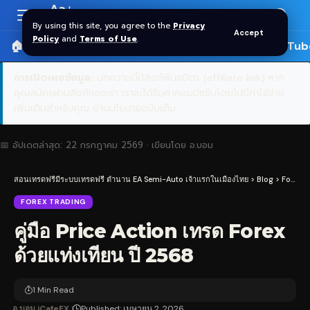
Aa
Font
By using this site, you agree to the
Privacy
Accept
Resizer
Policy
and
Terms of Use
.
🏠 หน้าแรก
ราคาทอง SPDR
📰 บทความ
🎬 YouTub
การเปิดเผยข้อมูล:
บทความนี้มีลิงก์พันธมิตร (affiliate link) หาก
คุณสมัครผ่านลิงก์ของเรา เราจะได้รับค่าคอมมิชชันโดยไม่มีค่าใช้จ่าย
เพิ่มเติมสำหรับคุณ
อ่านนโยบายฉบับเต็ม
📅 อัปเดตล่าสุด:
22 กรกฎาคม 2569
· เขียนโดย
อ.บอม
สอนเทรดฟรีมีระบบเทรดฟรี ตำนาน EA Semi-Auto เจ้าแรกในเมืองไทย
>
Blog
>
Forex Trading
FOREX TRADING
คู่มือ Price Action เทรด Forex
ด้วยแท่งเทียน ปี 2568
1 Min Read
อ.บอม iCafeFX
Published: เมษายน 2, 2026