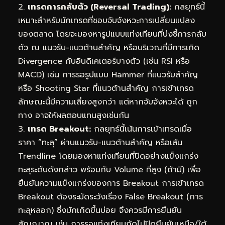
2.
เทรดการกลับตัว (Reversal Trading):
กลยุทธ์นี้
เหมาะสำหรับนักเทรดที่ชอบจับจังหวะการเปลี่ยนแปลง
ของตลาด โดยจะมองหารูปแบบแท่งเทียนที่บ่งชี้การกลับ
ตัว ณ แนวรับ-แนวต้านสำคัญ หรือบริเวณที่มีการเกิด
Divergence กับอินดิเคเตอร์บางตัว (เช่น RSI หรือ
MACD) เช่น การรอรูปแบบ Hammer ที่แนวรับสำคัญ
หรือ Shooting Star ที่แนวต้านสำคัญ การเข้าเทรด
ลักษณะนี้มีความเสี่ยงสูงกว่า แต่หากจับจังหวะได้ ถูก
ทาง อาจให้ผลตอบแทนสูงเช่นกัน
3.
เทรด Breakout:
กลยุทธ์นี้เน้นการเข้าเทรดเมื่อ
ราคา “ทะลุ” ผ่านแนวรับ-แนวต้านสำคัญ หรือเส้น
Trendline โดยมองหาแท่งเทียนที่ปิดอย่างแข็งแกร่ง
ทะลุระดับดังกล่าว พร้อมกับ Volume ที่สูง (ถ้ามี) เพื่อ
ยืนยันความแข็งแกร่งของการ Breakout การเข้าเทรด
Breakout ต้องระมัดระวังเรื่อง False Breakout (การ
ทะลุหลอก) ซึ่งมักเกิดขึ้นบ่อย จึงควรมีการยืนยัน
สัญญาณ เช่น การรอแท่งเทียนถัดไปปิดยืนยันเหนือ/ใต้