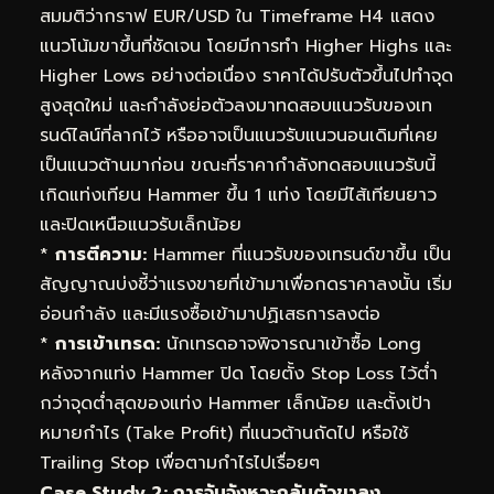
สมมติว่ากราฟ EUR/USD ใน Timeframe H4 แสดง
แนวโน้มขาขึ้นที่ชัดเจน โดยมีการทำ Higher Highs และ
Higher Lows อย่างต่อเนื่อง ราคาได้ปรับตัวขึ้นไปทำจุด
สูงสุดใหม่ และกำลังย่อตัวลงมาทดสอบแนวรับของเท
รนด์ไลน์ที่ลากไว้ หรืออาจเป็นแนวรับแนวนอนเดิมที่เคย
เป็นแนวต้านมาก่อน ขณะที่ราคากำลังทดสอบแนวรับนี้
เกิดแท่งเทียน Hammer ขึ้น 1 แท่ง โดยมีไส้เทียนยาว
และปิดเหนือแนวรับเล็กน้อย
*
การตีความ:
Hammer ที่แนวรับของเทรนด์ขาขึ้น เป็น
สัญญาณบ่งชี้ว่าแรงขายที่เข้ามาเพื่อกดราคาลงนั้น เริ่ม
อ่อนกำลัง และมีแรงซื้อเข้ามาปฏิเสธการลงต่อ
*
การเข้าเทรด:
นักเทรดอาจพิจารณาเข้าซื้อ Long
หลังจากแท่ง Hammer ปิด โดยตั้ง Stop Loss ไว้ต่ำ
กว่าจุดต่ำสุดของแท่ง Hammer เล็กน้อย และตั้งเป้า
หมายกำไร (Take Profit) ที่แนวต้านถัดไป หรือใช้
Trailing Stop เพื่อตามกำไรไปเรื่อยๆ
Case Study 2: การจับจังหวะกลับตัวขาลง