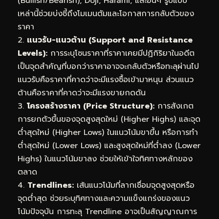
(Bullish/Bearish), Doji, Harami, และอื่นๆ รูปแบบ
เหล่านี้ช่วยบ่งชี้ถึงโมเมนตัมและโอกาสการกลับตัวของ
ราคา
2.
แนวรับ-แนวต้าน (Support and Resistance
Levels):
การระบุโซนราคาที่ราคาเคยมีปฏิกิริยาในอดีต
เป็นจุดสำคัญที่บอกว่าราคาอาจจะกลับตัวหรือทะลุผ่านไป
แนวรับคือราคาที่คาดว่าจะมีแรงซื้อเข้ามาหนุน ส่วนแนว
ต้านคือราคาที่คาดว่าจะมีแรงขายกดดัน
3.
โครงสร้างราคา (Price Structure):
การสังเกต
การยกตัวขึ้นของจุดสูงสุดใหม่ (Higher Highs) และจุด
ต่ำสุดใหม่ (Higher Lows) ในแนวโน้มขาขึ้น หรือการทำ
ต่ำสุดใหม่ (Lower Lows) และสูงสุดใหม่ที่ต่ำลง (Lower
Highs) ในแนวโน้มขาลง ช่วยให้เข้าใจทิศทางหลักของ
ตลาด
4.
Trendlines:
เส้นแนวโน้มที่ลากเชื่อมจุดสูงสุดหรือ
จุดต่ำสุด ช่วยระบุทิศทางและความแข็งแกร่งของแนว
โน้มปัจจุบัน การทะลุ Trendline อาจเป็นสัญญาณการ