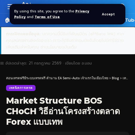
Aa
Font
By using this site, you agree to the
Privacy
Accept
Resizer
Policy
and
Terms of Use
.
🏠 หน้าแรก
ราคาทอง SPDR
📰 บทความ
🎬 YouTub
การเปิดเผยข้อมูล:
บทความนี้มีลิงก์พันธมิตร (affiliate link) หาก
คุณสมัครผ่านลิงก์ของเรา เราจะได้รับค่าคอมมิชชันโดยไม่มีค่าใช้จ่าย
เพิ่มเติมสำหรับคุณ
อ่านนโยบายฉบับเต็ม
📅 อัปเดตล่าสุด:
21 กรกฎาคม 2569
· เขียนโดย
อ.บอม
สอนเทรดฟรีมีระบบเทรดฟรี ตำนาน EA Semi-Auto เจ้าแรกในเมืองไทย
>
Blog
>
เทคนิคการเทรด
เทคนิคการเทรด
Market Structure BOS
CHoCH วิธีอ่านโครงสร้างตลาด
Forex แบบเทพ