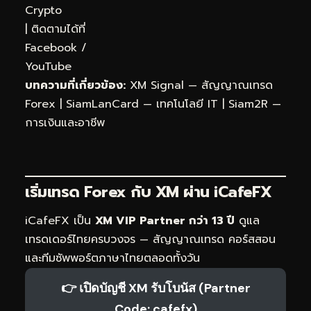
Crypto
| ติดตามได้ที่
Facebook
/
YouTube
บทความที่เกี่ยวข้อง:
XM Signal — สัญญาณเทรด
Forex
|
SiamLanCard — เทคโนโลยี IT
|
Siam2R —
การเงินและอาชีพ
เริ่มเทรด Forex กับ XM ผ่าน
iCafeFX
iCafeFX เป็น
XM VIP Partner กว่า 13 ปี
ดูแล
เทรดเดอร์ไทยครบวงจร — สัญญาณเทรด คอร์สสอน
และทีมซัพพอร์ตภาษาไทยตลอดทั้งวัน
👉 เปิดบัญชี XM รับโบนัส (Partner
Code: cafefx)