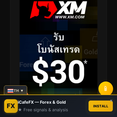
📱
TH ▼
Contact us
×
iCafeFX — Forex & Gold
FX
INSTALL
★ Free signals & analysis
Open
chaty