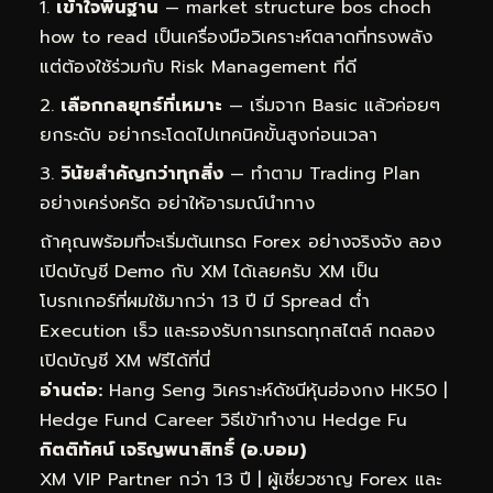
เข้าใจพื้นฐาน
— market structure bos choch
how to read เป็นเครื่องมือวิเคราะห์ตลาดที่ทรงพลัง
แต่ต้องใช้ร่วมกับ Risk Management ที่ดี
เลือกกลยุทธ์ที่เหมาะ
— เริ่มจาก Basic แล้วค่อยๆ
ยกระดับ อย่ากระโดดไปเทคนิคขั้นสูงก่อนเวลา
วินัยสำคัญกว่าทุกสิ่ง
— ทำตาม Trading Plan
อย่างเคร่งครัด อย่าให้อารมณ์นำทาง
ถ้าคุณพร้อมที่จะเริ่มต้นเทรด Forex อย่างจริงจัง ลอง
เปิดบัญชี Demo กับ XM ได้เลยครับ XM เป็น
โบรกเกอร์ที่ผมใช้มากว่า 13 ปี มี Spread ต่ำ
Execution เร็ว และรองรับการเทรดทุกสไตล์
ทดลอง
เปิดบัญชี XM ฟรีได้ที่นี่
อ่านต่อ:
Hang Seng วิเคราะห์ดัชนีหุ้นฮ่องกง HK50
|
Hedge Fund Career วิธีเข้าทำงาน Hedge Fu
กิตติทัศน์ เจริญพนาสิทธิ์ (อ.บอม)
XM VIP Partner กว่า 13 ปี | ผู้เชี่ยวชาญ Forex และ