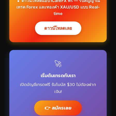
📱 ดาวน์โหลดแอป iCafeFX ฟรี — รับสัญญาณ
เทรด Forex และทองคำ XAU/USD แบบ Real-
time
ดาวน์โหลดเลย
🚀
เริ่มต้นเทรดกับเรา
เปิดบัญชีเทรดฟรี รับโบนัส $30 ไม่ต้องฝาก
เงิน!
👉 สมัครเลย