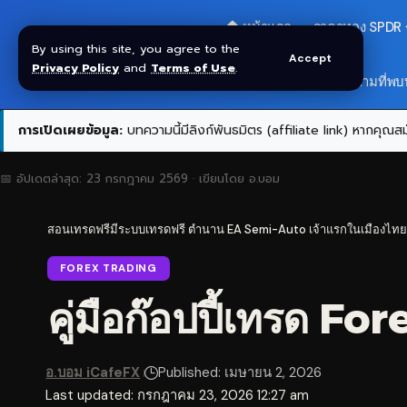
🏠 หน้าแรก
ราคาทอง SPDR
By using this site, you agree to the
Accept
Privacy Policy
and
Terms of Use
.
สมัครกลุ่ม VIP
❓ คำถามที่พบ
การเปิดเผยข้อมูล:
บทความนี้มีลิงก์พันธมิตร (affiliate link) หากคุณสมั
📅 อัปเดตล่าสุด:
23 กรกฎาคม 2569
· เขียนโดย
อ.บอม
สอนเทรดฟรีมีระบบเทรดฟรี ตำนาน EA Semi-Auto เจ้าแรกในเมืองไทย
FOREX TRADING
คู่มือก๊อปปี้เทรด Fo
อ.บอม iCafeFX
Published: เมษายน 2, 2026
Last updated: กรกฎาคม 23, 2026 12:27 am