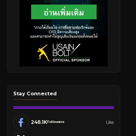
Stay Connected
248.1K
Like
Followers