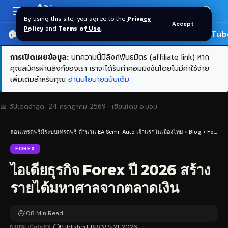
Aa
Font
By using this site, you agree to the
Privacy
Accept
Resizer
Policy
and
Terms of Use
.
🏠 หน้าแรก
ราคาทอง SPDR
📰 บทความ
🎬 YouTub
การเปิดเผยข้อมูล:
บทความนี้มีลิงก์พันธมิตร (affiliate link) หาก
คุณสมัครผ่านลิงก์ของเรา เราจะได้รับค่าคอมมิชชันโดยไม่มีค่าใช้จ่าย
เพิ่มเติมสำหรับคุณ
อ่านนโยบายฉบับเต็ม
📅 อัปเดตล่าสุด:
24 กรกฎาคม 2569
· เขียนโดย
อ.บอม
สอนเทรดฟรีมีระบบเทรดฟรี ตำนาน EA Semi-Auto เจ้าแรกในเมืองไทย
>
Blog
>
Forex
>
FOREX
ไอเดียธุรกิจ Forex ปี 2026 สร้าง
รายได้มหาศาลจากตลาดเงิน
108 Min Read
อ.บอม iCafeFX
Published: เมษายน 21, 2026