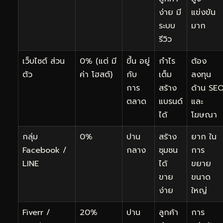
ง่าย มี
แข่งขัน
ระบบ
มาก
รีวิว
เว็บไซต์ ส่วน
0% (แต่ มี
ขึ้น อยู่
กำไร
ต้อง
ตัว
ค่า โฮสต์)
กับ
เต็ม
ลงทุน
การ
สร้าง
ด้าน SE
ตลาด
แบรนด์
และ
ได้
โฆษณา
กลุ่ม
0%
ปาน
สร้าง
ยาก ใน
Facebook /
กลาง
ชุมชน
การ
LINE
ได้
ขยาย
ขาย
ขนาด
ง่าย
ใหญ่
Fiverr /
20%
ปาน
ลูกค้า
การ