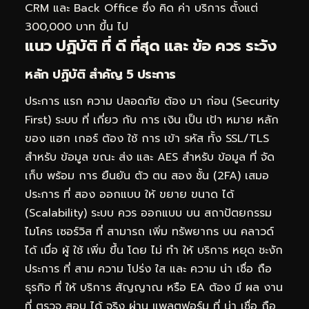
CRM และ Back Office ซึ่ง คิด ค่า บริการ ตั้งแต่
300,000 บาท ขึ้น ไป
แนว ปฏิบัติ ที่ ดี ที่สุด และ ข้อ ควร ระวัง
หลัก ปฏิบัติ สำคัญ 5 ประการ
ประการ แรก ความ ปลอดภัย ต้อง มา ก่อน (Security
First) ระบบ ที่ เกี่ยว กับ การ เงิน เป็น เป้า หมาย หลัก
ของ แฮก เกอร์ ต้อง ใช้ การ เข้า รหัส ทั้ง SSL/TLS
สำหรับ ข้อมูล ขณะ ส่ง และ AES สำหรับ ข้อมูล ที่ จัด
เก็บ พร้อม การ ยืนยัน ตัว ตน สอง ชั้น (2FA) เสมอ
ประการ ที่ สอง ออกแบบ ให้ ขยาย ขนาด ได้
(Scalability) ระบบ ควร ออกแบบ บน สถาปัตยกรรม
ไมโคร เซอร์วิส ที่ สามารถ เพิ่ม ทรัพยากร บน คลาวด์
ได้ เมื่อ ผู้ ใช้ เพิ่ม ขึ้น โดย ไม่ ทำ ให้ บริการ หยุด ชะงัก
ประการ ที่ สาม ความ โปร่ง ใส และ ความ น่า เชื่อ ถือ
ธุรกิจ ที่ ให้ บริการ สัญญาณ หรือ EA ต้อง มี ผล งาน
ที่ ตรวจ สอบ ได้ จริง ผ่าน แพลตฟอร์ม ที่ น่า เชื่อ ถือ