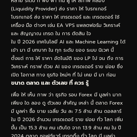
หลาย ระดับ ที่ พึ่ง พา กัน ผู้ ให้ สภาพ คล่อง
(Liquidity Provider) ส่ง ราคา ให้ โบรกเกอร์
โบรกเกอร์ ส่ง ราคา ให้ เทรดเดอร์ และ เทรดเดอร์ ใช้
เครื่อง มือ ต่างๆ เช่น EA VPS แพลตฟอร์ม วิเคราะห์
และ สัญญาณ เทรด ใน การ ตัดสิน ใจ
ใน ปี 2026 เทคโนโลยี AI และ Machine Learning ได้
เข้า มา มี บทบาท ใน ทุก ระดับ ของ ระบบ นิเวศ นี้
ตั้งแต่ การ ให้ ราคา อัตโนมัติ ของ LP ไป จน ถึง การ
วิเคราะห์ กราฟ ด้วย AI ของ เทรดเดอร์ ราย ย่อย ซึ่ง
เปิด โอกาส ทาง ธุรกิจ ใหม่ๆ ที่ ไม่ เคย มี มา ก่อน
ขนาด ตลาด และ ตัวเลข ที่ ควร รู้
เพื่อ ให้ เห็น ภาพ ว่า ธุรกิจ รอบ Forex มี มูลค่า มาก
เพียง ใด ลอง ดู ตัวเลข สำคัญ เหล่า นี้ ตลาด Forex
มี มูลค่า ซื้อ ขาย เฉลี่ย วัน ละ 7.5 ล้าน ล้าน ดอลลาร์
ใน ปี 2026 จำนวน เทรดเดอร์ ราย ย่อย ทั่ว โลก เพิ่ม
ขึ้น เป็น 15.3 ล้าน คน เติบโต จาก 13.9 ล้าน คน ใน ปี
2024 ตลาด ซอฟต์แวร์ เทรดดิ้ง ทั่ว โลก มี มูลค่า