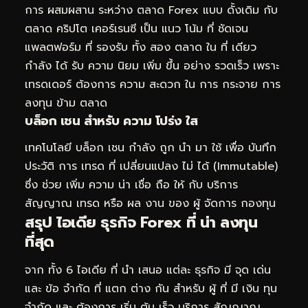
การ ผสมผสาน ระหว่าง ตลาด Forex แบบ ดั้งเดิม กับ
ตลาด คริปโต เคอร์เรนซี เป็น แนว โน้ม ที่ ชัดเจน
แพลตฟอร์ม ที่ รองรับ ทั้ง สอง ตลาด ใน ที่ เดียว
กำลัง ได้ รับ ความ นิยม เพิ่ม ขึ้น อย่าง รวดเร็ว เพราะ
เทรดเดอร์ ต้องการ ความ สะดวก ใน การ กระจาย การ
ลงทุน ข้าม ตลาด
บล็อก เชน สำหรับ ความ โปร่ง ใส
เทคโนโลยี บล็อก เชน กำลัง ถูก นำ มา ใช้ เพื่อ บันทึก
ประวัติ การ เทรด ที่ เปลี่ยนแปลง ไม่ ได้ (Immutable)
ซึ่ง ช่วย เพิ่ม ความ น่า เชื่อ ถือ ให้ กับ บริการ
สัญญาณ เทรด หรือ ผล งาน ของ ผู้ จัดการ กองทุน
สรุป ไอเดีย ธุรกิจ Forex ที่ น่า ลงทุน
ที่สุด
จาก ทั้ง 6 ไอเดีย ที่ นำ เสนอ แต่ละ ธุรกิจ มี จุด เด่น
และ ข้อ จำกัด ที่ แตก ต่าง กัน สำหรับ ผู้ ที่ มี เงิน ทุน
จำกัด และ ต้องการ เริ่ม ต้น เร็ว บริการ สัญญาณ