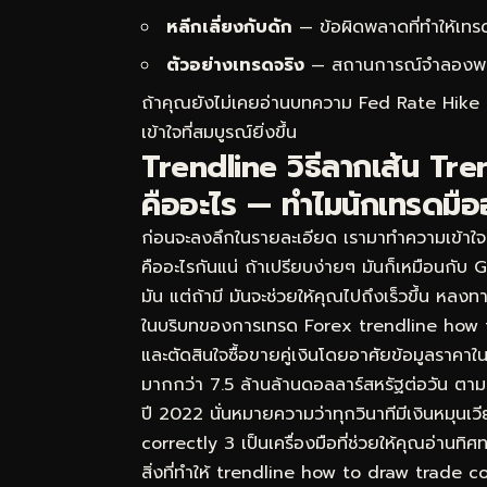
หลีกเลี่ยงกับดัก
— ข้อผิดพลาดที่ทำให้เทร
ตัวอย่างเทรดจริง
— สถานการณ์จำลองพร้อม
ถ้าคุณยังไม่เคยอ่านบทความ
Fed Rate Hike 
เข้าใจที่สมบูรณ์ยิ่งขึ้น
Trendline วิธีลากเส้น Tre
คืออะไร — ทำไมนักเทรดมือ
ก่อนจะลงลึกในรายละเอียด เรามาทำความเข้าใ
คืออะไรกันแน่ ถ้าเปรียบง่ายๆ มันก็เหมือนกับ
มัน แต่ถ้ามี มันจะช่วยให้คุณไปถึงเร็วขึ้น หล
ในบริบทของการเทรด Forex trendline how t
และตัดสินใจซื้อขายคู่เงินโดยอาศัยข้อมูลราคา
มากกว่า 7.5 ล้านล้านดอลลาร์สหรัฐต่อวัน ต
ปี 2022 นั่นหมายความว่าทุกวินาทีมีเงินหมุ
correctly 3 เป็นเครื่องมือที่ช่วยให้คุณอ่านทิศ
สิ่งที่ทำให้ trendline how to draw trade co