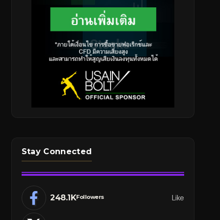
Stay Connected
248.1K
Like
Followers