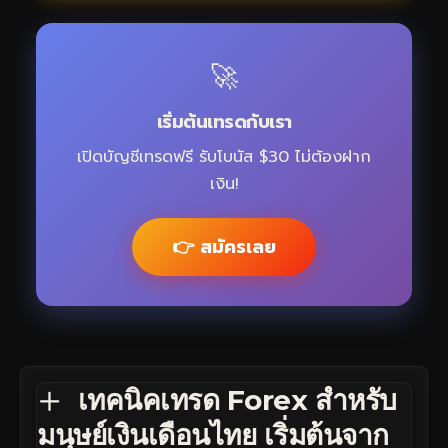
🚀
เริ่มต้นเทรดกับเรา
เปิดบัญชีเทรดฟรี รับโบนัส $30 ไม่ต้องฝาก
เงิน!
👉 สมัครเลย
เทคนิคเทรด Forex สำหรับ
มนุษย์เงินเดือนไทย เริ่มต้นจาก