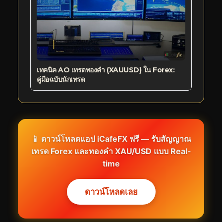
เทคนิค AO เทรดทองคำ (XAUUSD) ใน Forex:
คู่มือฉบับนักเทรด
📱 ดาวน์โหลดแอป iCafeFX ฟรี — รับสัญญาณ
เทรด Forex และทองคำ XAU/USD แบบ Real-
time
ดาวน์โหลดเลย