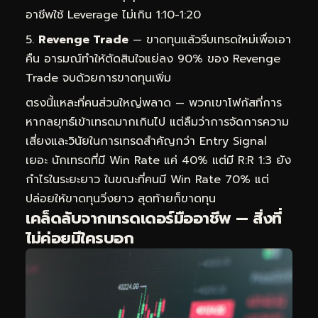
อาชีพใช้ Leverage ไม่เกิน 1:10-1:20
Revenge Trade
— ขาดทุนแล้วรีบเทรดใหม่เพื่อเอา
คืน อารมณ์ทำให้ตัดสินใจแย่ลง 90% ของ Revenge
Trade จบด้วยการขาดทุนเพิ่ม
ตรงนี้แหละที่คนส่วนใหญ่พลาด — พวกเขาโฟกัสที่การ
หากลยุทธ์เข้าเทรดมากเกินไป แต่ลืมว่าการจัดการความ
เสี่ยงและวินัยในการเทรดสำคัญกว่า Entry Signal
เยอะ นักเทรดที่มี Win Rate แค่ 40% แต่มี R:R 1:3 ยัง
กำไรในระยะยาว ในขณะที่คนมี Win Rate 70% แต่
ปล่อยให้ขาดทุนวิ่งยาว สุดท้ายก็ขาดทุน
เคล็ดลับจากเทรดเดอร์มืออาชีพ — สิ่งที่
ไม่ค่อยมีใครบอก