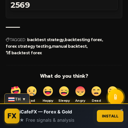
2569
TAGGED:
backtest strategy
backtesting forex
forex strategy testing
manual backtest
วิธี backtest forex
What do you think?
📱
TH ▼
Love
Sad
Happy
Sleepy
Angry
Dead
Wink
0
0
0
0
0
0
0
Contact us
×
iCafeFX — Forex & Gold
FX
INSTALL
★ Free signals & analysis
Open
chaty