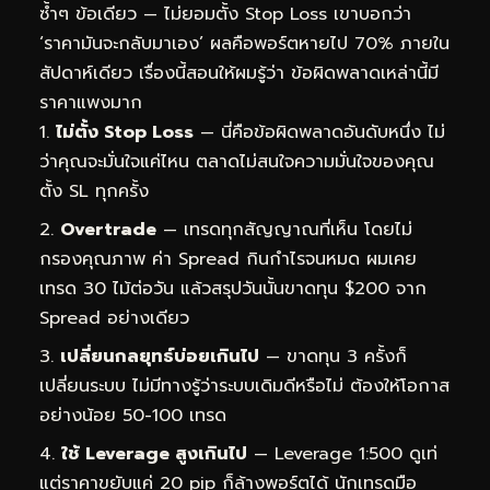
ซ้ำๆ ข้อเดียว — ไม่ยอมตั้ง Stop Loss เขาบอกว่า
‘ราคามันจะกลับมาเอง’ ผลคือพอร์ตหายไป 70% ภายใน
สัปดาห์เดียว เรื่องนี้สอนให้ผมรู้ว่า ข้อผิดพลาดเหล่านี้มี
ราคาแพงมาก
ไม่ตั้ง Stop Loss
— นี่คือข้อผิดพลาดอันดับหนึ่ง ไม่
ว่าคุณจะมั่นใจแค่ไหน ตลาดไม่สนใจความมั่นใจของคุณ
ตั้ง SL ทุกครั้ง
Overtrade
— เทรดทุกสัญญาณที่เห็น โดยไม่
กรองคุณภาพ ค่า Spread กินกำไรจนหมด ผมเคย
เทรด 30 ไม้ต่อวัน แล้วสรุปวันนั้นขาดทุน $200 จาก
Spread อย่างเดียว
เปลี่ยนกลยุทธ์บ่อยเกินไป
— ขาดทุน 3 ครั้งก็
เปลี่ยนระบบ ไม่มีทางรู้ว่าระบบเดิมดีหรือไม่ ต้องให้โอกาส
อย่างน้อย 50-100 เทรด
ใช้ Leverage สูงเกินไป
— Leverage 1:500 ดูเท่
แต่ราคาขยับแค่ 20 pip ก็ล้างพอร์ตได้ นักเทรดมือ