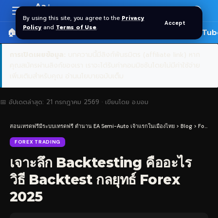
Aa
Font
By using this site, you agree to the
Privacy
Accept
Resizer
Policy
and
Terms of Use
.
🏠 หน้าแรก
ราคาทอง SPDR
📰 บทความ
🎬 YouTub
การเปิดเผยข้อมูล:
บทความนี้มีลิงก์พันธมิตร (affiliate link) หาก
คุณสมัครผ่านลิงก์ของเรา เราจะได้รับค่าคอมมิชชันโดยไม่มีค่าใช้จ่าย
เพิ่มเติมสำหรับคุณ
อ่านนโยบายฉบับเต็ม
📅 อัปเดตล่าสุด:
21 กรกฎาคม 2569
· เขียนโดย
อ.บอม
สอนเทรดฟรีมีระบบเทรดฟรี ตำนาน EA Semi-Auto เจ้าแรกในเมืองไทย
>
Blog
>
Forex Trading
FOREX TRADING
เจาะลึก Backtesting คืออะไร
วิธี Backtest กลยุทธ์ Forex
2025