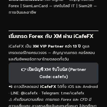
Forex
|
SiamLanCard — เทคโนโลยี IT
|
Siam2R —
การเงินและอาชีพ
เริ่มเทรด Forex กับ XM ผ่าน
iCafeFX
iCafeFX เป็น
XM VIP Partner กว่า 13 ปี
ดูแล
เทรดเดอร์ไทยครบวงจร — สัญญาณเทรด คอร์สสอน
และทีมซัพพอร์ตภาษาไทยตลอดทั้งวัน
👉 เปิดบัญชี XM รับโบนัส (Partner
Code: cafefx)
📲 ดาวน์โหลดแอป
iCafeFX
ได้ทั้ง iOS และ Android
· LINE: @icafefx · Telegram:
t.me/icafefx
⚠️ คำเตือนความเสี่ยง: การเทรด Forex และ CFD มี
ความเสี่ยงสูง อาจสูญเสียเงินลงทุนทั้งหมด โปรดศึกษา