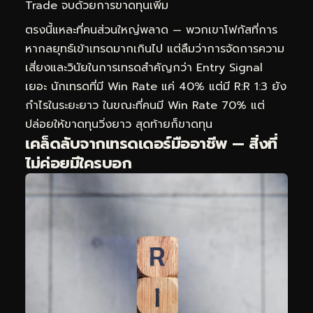
Trade จบด้วยการขาดทุนเพิ่ม
ตรงนี้แหละที่คนส่วนใหญ่พลาด — พวกเขาโฟกัสที่การ
หากลยุทธ์เข้าเทรดมากเกินไป แต่ลืมว่าการจัดการความ
เสี่ยงและวินัยในการเทรดสำคัญกว่า Entry Signal
เยอะ นักเทรดที่มี Win Rate แค่ 40% แต่มี R:R 1:3 ยัง
กำไรในระยะยาว ในขณะที่คนมี Win Rate 70% แต่
ปล่อยให้ขาดทุนวิ่งยาว สุดท้ายก็ขาดทุน
เคล็ดลับจากเทรดเดอร์มืออาชีพ — สิ่งที่
ไม่ค่อยมีใครบอก