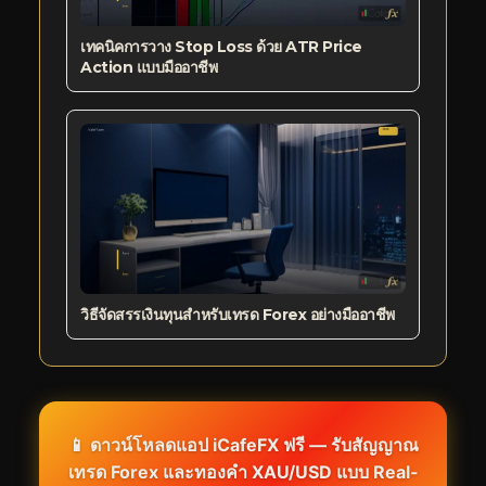
เทคนิคการวาง Stop Loss ด้วย ATR Price
Action แบบมืออาชีพ
วิธีจัดสรรเงินทุนสำหรับเทรด Forex อย่างมืออาชีพ
📱 ดาวน์โหลดแอป iCafeFX ฟรี — รับสัญญาณ
เทรด Forex และทองคำ XAU/USD แบบ Real-