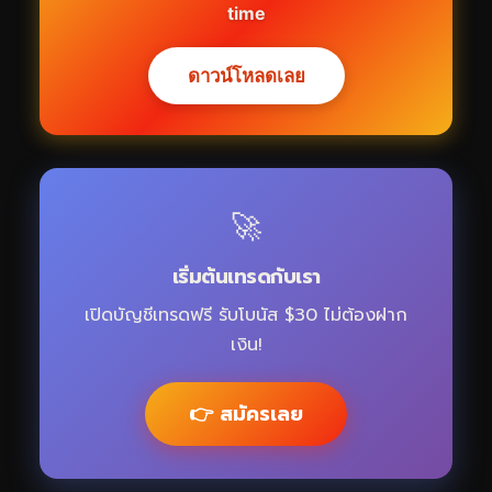
time
ดาวน์โหลดเลย
🚀
เริ่มต้นเทรดกับเรา
เปิดบัญชีเทรดฟรี รับโบนัส $30 ไม่ต้องฝาก
เงิน!
👉 สมัครเลย