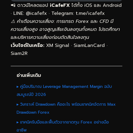
📲 ดาวน์โหลดแอป
iCafeFX
ได้ทั้ง iOS และ Android
· LINE: @icafefx · Telegram:
t.me/icafefx
⚠️ คำเตือนความเสี่ยง: การเทรด Forex และ CFD มี
ความเสี่ยงสูง อาจสูญเสียเงินลงทุนทั้งหมด โปรดศึกษา
และบริหารความเสี่ยงก่อนตัดสินใจลงทุน
เว็บไซต์ในเครือ:
XM Signal
·
SiamLanCard
·
Siam2R
อ่านเพิ่มเติม
▸ คู่มือปริมาณ Leverage Management Margin ฉบับ
สมบูรณ์ปี 2026
▸ วิเคราะห์ Drawdown คืออะไร พร้อมเทคนิคจัดการ Max
Drawdown Forex
▸ เทคนิครับมือและฟื้นตัวจากขาดทุน Forex อย่างมือ
อาชีพ