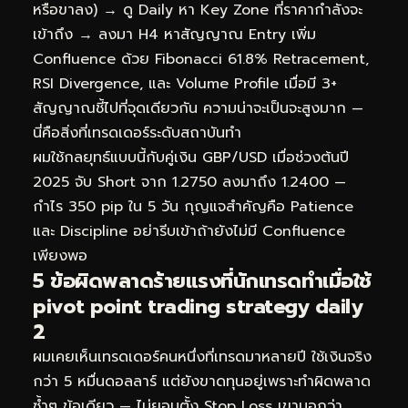
หรือขาลง) → ดู Daily หา Key Zone ที่ราคากำลังจะ
เข้าถึง → ลงมา H4 หาสัญญาณ Entry เพิ่ม
Confluence ด้วย Fibonacci 61.8% Retracement,
RSI Divergence, และ Volume Profile เมื่อมี 3+
สัญญาณชี้ไปที่จุดเดียวกัน ความน่าจะเป็นจะสูงมาก —
นี่คือสิ่งที่เทรดเดอร์ระดับสถาบันทำ
ผมใช้กลยุทธ์แบบนี้กับคู่เงิน GBP/USD เมื่อช่วงต้นปี
2025 จับ Short จาก 1.2750 ลงมาถึง 1.2400 —
กำไร 350 pip ใน 5 วัน กุญแจสำคัญคือ Patience
และ Discipline อย่ารีบเข้าถ้ายังไม่มี Confluence
เพียงพอ
5 ข้อผิดพลาดร้ายแรงที่นักเทรดทำเมื่อใช้
pivot point trading strategy daily
2
ผมเคยเห็นเทรดเดอร์คนหนึ่งที่เทรดมาหลายปี ใช้เงินจริง
กว่า 5 หมื่นดอลลาร์ แต่ยังขาดทุนอยู่เพราะทำผิดพลาด
ซ้ำๆ ข้อเดียว — ไม่ยอมตั้ง Stop Loss เขาบอกว่า