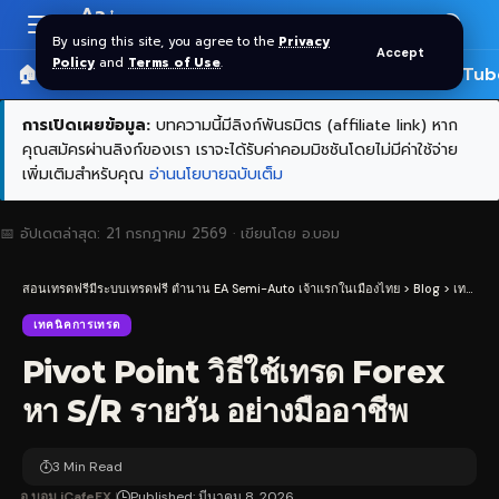
Aa
Font
By using this site, you agree to the
Privacy
Accept
Resizer
Policy
and
Terms of Use
.
🏠 หน้าแรก
ราคาทอง SPDR
📰 บทความ
🎬 YouTub
การเปิดเผยข้อมูล:
บทความนี้มีลิงก์พันธมิตร (affiliate link) หาก
คุณสมัครผ่านลิงก์ของเรา เราจะได้รับค่าคอมมิชชันโดยไม่มีค่าใช้จ่าย
เพิ่มเติมสำหรับคุณ
อ่านนโยบายฉบับเต็ม
📅 อัปเดตล่าสุด:
21 กรกฎาคม 2569
· เขียนโดย
อ.บอม
สอนเทรดฟรีมีระบบเทรดฟรี ตำนาน EA Semi-Auto เจ้าแรกในเมืองไทย
>
Blog
>
เทคนิคการเทรด
เทคนิคการเทรด
Pivot Point วิธีใช้เทรด Forex
หา S/R รายวัน อย่างมืออาชีพ
3 Min Read
อ.บอม iCafeFX
Published: มีนาคม 8, 2026