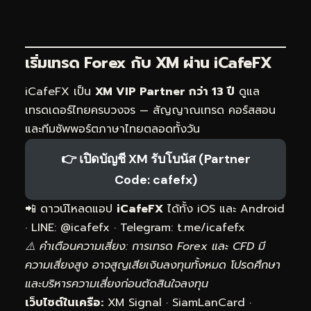
เริ่มเทรด Forex กับ XM ผ่าน
iCafeFX
iCafeFX เป็น
XM VIP Partner กว่า 13 ปี
ดูแล
เทรดเดอร์ไทยครบวงจร — สัญญาณเทรด คอร์สสอน
และทีมซัพพอร์ตภาษาไทยตลอดทั้งวัน
👉 เปิดบัญชี XM รับโบนัส (Partner
Code: cafefx)
📲 ดาวน์โหลดแอป
iCafeFX
ได้ทั้ง iOS และ Android
· LINE: @icafefx · Telegram:
t.me/icafefx
⚠️ คำเตือนความเสี่ยง: การเทรด Forex และ CFD มี
ความเสี่ยงสูง อาจสูญเสียเงินลงทุนทั้งหมด โปรดศึกษา
และบริหารความเสี่ยงก่อนตัดสินใจลงทุน
เว็บไซต์ในเครือ:
XM Signal
·
SiamLanCard
·