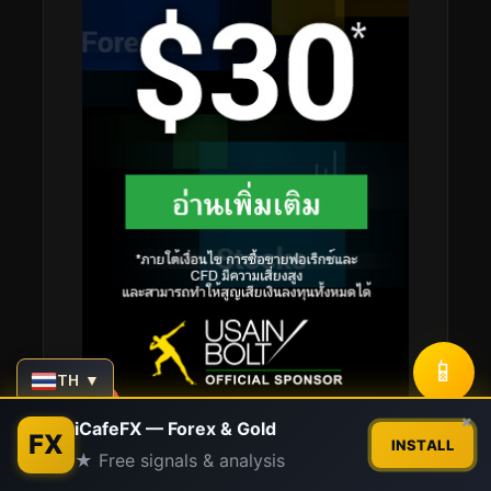
📱
TH ▼
Contact us
×
iCafeFX — Forex & Gold
FX
INSTALL
★ Free signals & analysis
Open
Stay Connected
chaty