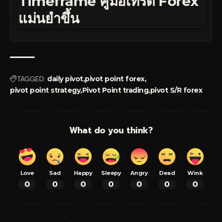
Timeframe คู่มือเทรด Forex
แม่นยำขึ้น
TAGGED:
daily pivot
pivot point forex
pivot point strategy
Pivot Point trading
pivot S/R forex
What do you think?
Love
Sad
Happy
Sleepy
Angry
Dead
Wink
0
0
0
0
0
0
0