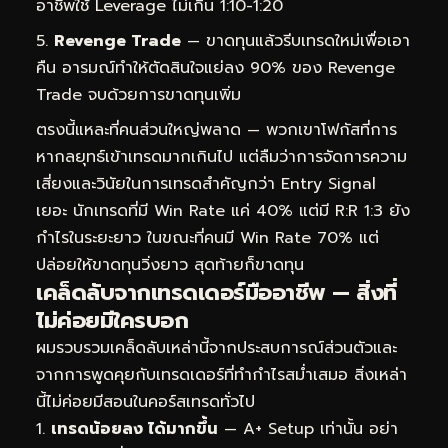
อาชีพใช้ Leverage ไม่เกิน 1:10-1:20
Revenge Trade
— ขาดทุนแล้วรีบเทรดใหม่เพื่อเอา
คืน อารมณ์ทำให้ตัดสินใจแย่ลง 90% ของ Revenge
Trade จบด้วยการขาดทุนเพิ่ม
ตรงนี้แหละที่คนส่วนใหญ่พลาด — พวกเขาโฟกัสที่การ
หากลยุทธ์เข้าเทรดมากเกินไป แต่ลืมว่าการจัดการความ
เสี่ยงและวินัยในการเทรดสำคัญกว่า Entry Signal
เยอะ นักเทรดที่มี Win Rate แค่ 40% แต่มี R:R 1:3 ยัง
กำไรในระยะยาว ในขณะที่คนมี Win Rate 70% แต่
ปล่อยให้ขาดทุนวิ่งยาว สุดท้ายก็ขาดทุน
เคล็ดลับจากเทรดเดอร์มืออาชีพ — สิ่งที่
ไม่ค่อยมีใครบอก
ผมรวบรวมเคล็ดลับเหล่านี้จากประสบการณ์ส่วนตัวและ
จากการพูดคุยกับเทรดเดอร์ที่ทำกำไรสม่ำเสมอ สิ่งเหล่า
นี้ไม่ค่อยมีสอนในคอร์สเทรดทั่วไป
เทรดน้อยลง ได้มากขึ้น
— A+ Setup เท่านั้น อย่า