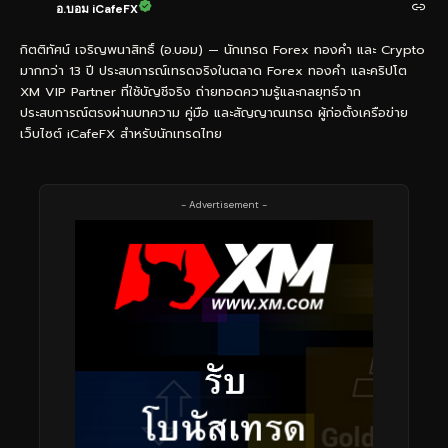
อ.บอม iCafeFX
กิตติทัศน์ เจริญพนาสิทธิ์ (อ.บอม) — นักเทรด Forex ทองคำ และ Crypto
มากกว่า 13 ปี ประสบการณ์เทรดจริงในตลาด Forex ทองคำ และคริปโต
XM VIP Partner ที่ใช้บัญชีจริง ถ่ายทอดความรู้และกลยุทธ์จาก
ประสบการณ์ตรงผ่านบทความ คู่มือ และสัญญาณเทรด ผู้ก่อตั้งเครือข่าย
เว็บไซต์ iCafeFX สำหรับนักเทรดไทย
- Advertisement -