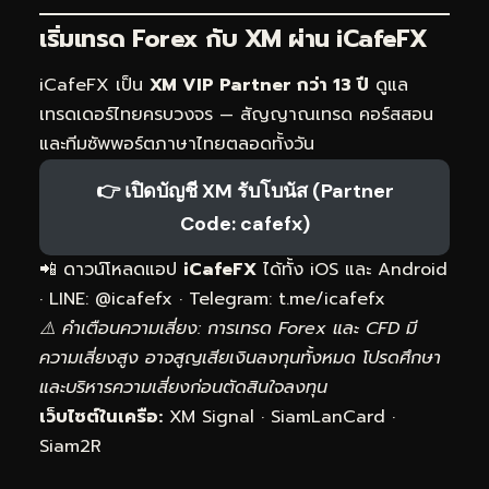
เริ่มเทรด Forex กับ XM ผ่าน
iCafeFX
iCafeFX เป็น
XM VIP Partner กว่า 13 ปี
ดูแล
เทรดเดอร์ไทยครบวงจร — สัญญาณเทรด คอร์สสอน
และทีมซัพพอร์ตภาษาไทยตลอดทั้งวัน
👉 เปิดบัญชี XM รับโบนัส (Partner
Code: cafefx)
📲 ดาวน์โหลดแอป
iCafeFX
ได้ทั้ง iOS และ Android
· LINE: @icafefx · Telegram:
t.me/icafefx
⚠️ คำเตือนความเสี่ยง: การเทรด Forex และ CFD มี
ความเสี่ยงสูง อาจสูญเสียเงินลงทุนทั้งหมด โปรดศึกษา
และบริหารความเสี่ยงก่อนตัดสินใจลงทุน
เว็บไซต์ในเครือ:
XM Signal
·
SiamLanCard
·
Siam2R