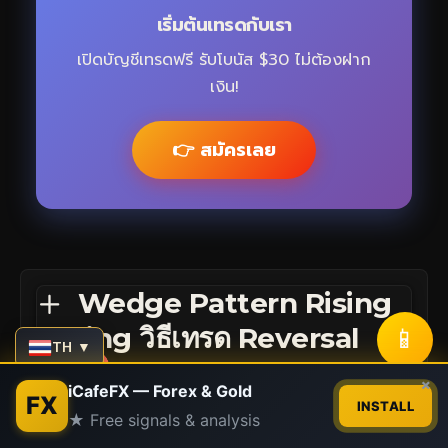
เริ่มต้นเทรดกับเรา
เปิดบัญชีเทรดฟรี รับโบนัส $30 ไม่ต้องฝาก
เงิน!
👉 สมัครเลย
Wedge Pattern Rising
📱
Falling วิธีเทรด Reversal
TH ▼
Forex
Contact us
×
iCafeFX — Forex & Gold
FX
INSTALL
Liquidity Concept วิธีที่
★ Free signals & analysis
Open
chaty