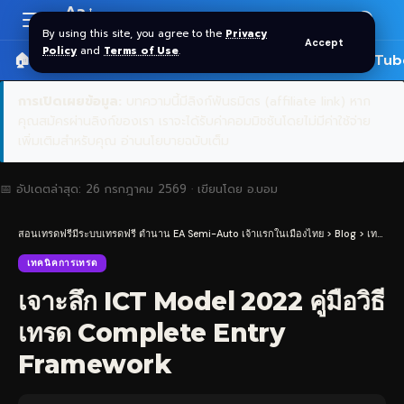
Aa
Font
By using this site, you agree to the
Privacy
Accept
Resizer
Policy
and
Terms of Use
.
🏠 หน้าแรก
ราคาทอง SPDR
📰 บทความ
🎬 YouTub
การเปิดเผยข้อมูล:
บทความนี้มีลิงก์พันธมิตร (affiliate link) หาก
คุณสมัครผ่านลิงก์ของเรา เราจะได้รับค่าคอมมิชชันโดยไม่มีค่าใช้จ่าย
เพิ่มเติมสำหรับคุณ
อ่านนโยบายฉบับเต็ม
📅 อัปเดตล่าสุด:
26 กรกฎาคม 2569
· เขียนโดย
อ.บอม
สอนเทรดฟรีมีระบบเทรดฟรี ตำนาน EA Semi-Auto เจ้าแรกในเมืองไทย
>
Blog
>
เทคนิคการเทรด
เทคนิคการเทรด
เจาะลึก ICT Model 2022 คู่มือวิธี
เทรด Complete Entry
Framework