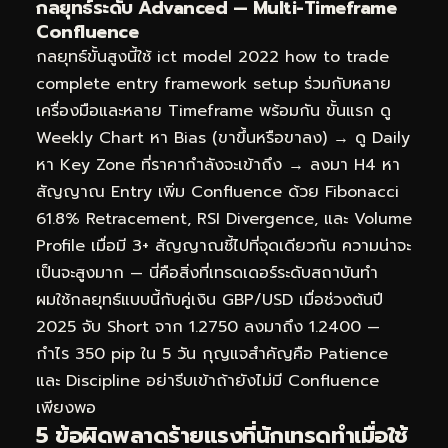
กลยุทธ์ระดับ Advanced — Multi-Timeframe
Confluence
กลยุทธ์ขั้นสูงนี้ใช้ ict model 2022 how to trade
complete entry framework setup ร่วมกับหลาย
เครื่องมือและหลาย Timeframe พร้อมกัน ขั้นแรก ดู
Weekly Chart หา Bias (ขาขึ้นหรือขาลง) → ดู Daily
หา Key Zone ที่ราคากำลังจะเข้าถึง → ลงมา H4 หา
สัญญาณ Entry เพิ่ม Confluence ด้วย Fibonacci
61.8% Retracement, RSI Divergence, และ Volume
Profile เมื่อมี 3+ สัญญาณชี้ไปที่จุดเดียวกัน ความน่าจะ
เป็นจะสูงมาก — นี่คือสิ่งที่เทรดเดอร์ระดับสถาบันทำ
ผมใช้กลยุทธ์แบบนี้กับคู่เงิน GBP/USD เมื่อช่วงต้นปี
2025 จับ Short จาก 1.2750 ลงมาถึง 1.2400 —
กำไร 350 pip ใน 5 วัน กุญแจสำคัญคือ Patience
และ Discipline อย่ารีบเข้าถ้ายังไม่มี Confluence
เพียงพอ
5 ข้อผิดพลาดร้ายแรงที่นักเทรดทำเมื่อใช้