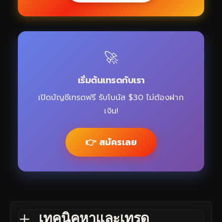
🚀
เริ่มต้นเทรดกับเรา
เปิดบัญชีเทรดฟรี รับโบนัส $30 ไม่ต้องฝาก
เงิน!
👉 สมัครเลย
เทคนิคหาและเทรด