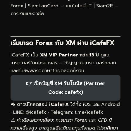
Forex
|
SiamLanCard — เทคโนโลยี IT
|
Siam2R —
การเงินและอาชีพ
เริ่มเทรด Forex กับ XM ผ่าน
iCafeFX
iCafeFX เป็น
XM VIP Partner กว่า 13 ปี
ดูแล
เทรดเดอร์ไทยครบวงจร — สัญญาณเทรด คอร์สสอน
และทีมซัพพอร์ตภาษาไทยตลอดทั้งวัน
👉 เปิดบัญชี XM รับโบนัส (Partner
Code: cafefx)
📲 ดาวน์โหลดแอป
iCafeFX
ได้ทั้ง iOS และ Android
· LINE: @icafefx · Telegram:
t.me/icafefx
⚠️ คำเตือนความเสี่ยง: การเทรด Forex และ CFD มี
ความเสี่ยงสูง อาจสูญเสียเงินลงทุนทั้งหมด โปรดศึกษา