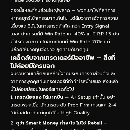
Trade จบด้วยการขาดทุนเพิ่ม
ตรงนี้แหละที่คนส่วนใหญ่พลาด — พวกเขาโฟกัสที่การ
หากลยุทธ์เข้าเทรดมากเกินไป แต่ลืมว่าการจัดการความ
เสี่ยงและวินัยในการเทรดสำคัญกว่า Entry Signal
เยอะ นักเทรดที่มี Win Rate แค่ 40% แต่มี R:R 1:3 ยัง
กำไรในระยะยาว ในขณะที่คนมี Win Rate 70% แต่
ปล่อยให้ขาดทุนวิ่งยาว สุดท้ายก็ขาดทุน
เคล็ดลับจากเทรดเดอร์มืออาชีพ — สิ่งที่
ไม่ค่อยมีใครบอก
ผมรวบรวมเคล็ดลับเหล่านี้จากประสบการณ์ส่วนตัวและ
จากการพูดคุยกับเทรดเดอร์ที่ทำกำไรสม่ำเสมอ สิ่งเหล่า
นี้ไม่ค่อยมีสอนในคอร์สเทรดทั่วไป
เทรดน้อยลง ได้มากขึ้น
— A+ Setup เท่านั้น อย่า
เทรดเพราะเบื่อ นักเทรดระดับ Prop Firm เทรดแค่ 2-4
ไม้ต่อสัปดาห์ แต่ทุกไม้คือ High Quality
ดูว่า Smart Money ทำอะไร ไม่ใช่ Retail
—