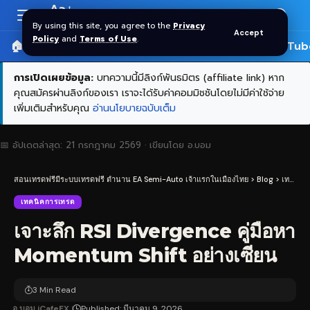
Aa
Font
By using this site, you agree to the
Privacy
Accept
Resizer
Policy
and
Terms of Use
.
🏠 หน้าแรก
ราคาทอง SPDR
📰 บทความ
🎬 YouTub
การเปิดเผยข้อมูล:
บทความนี้มีลิงก์พันธมิตร (affiliate link) หาก
คุณสมัครผ่านลิงก์ของเรา เราจะได้รับค่าคอมมิชชันโดยไม่มีค่าใช้จ่าย
เพิ่มเติมสำหรับคุณ
อ่านนโยบายฉบับเต็ม
📅 อัปเดตล่าสุด:
21 กรกฎาคม 2569
· เขียนโดย
อ.บอม
สอนเทรดฟรีมีระบบเทรดฟรี ตำนาน EA Semi-Auto เจ้าแรกในเมืองไทย
>
Blog
>
เทคนิคการเทรด
เทคนิคการเทรด
เจาะลึก RSI Divergence คู่มือหา
Momentum Shift อย่างเซียน
3 Min Read
อ.บอม iCafeFX
Published: มีนาคม 9, 2026