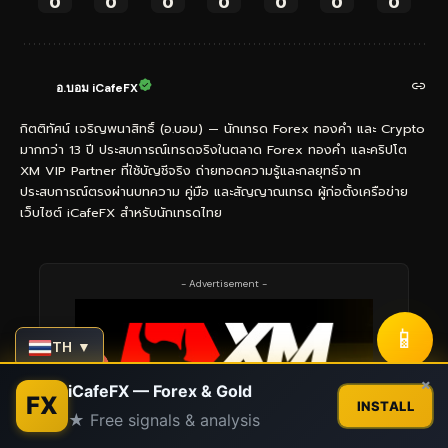
0
0
0
0
0
0
0
อ.บอม iCafeFX
กิตติทัศน์ เจริญพนาสิทธิ์ (อ.บอม) — นักเทรด Forex ทองคำ และ Crypto
มากกว่า 13 ปี ประสบการณ์เทรดจริงในตลาด Forex ทองคำ และคริปโต
XM VIP Partner ที่ใช้บัญชีจริง ถ่ายทอดความรู้และกลยุทธ์จาก
ประสบการณ์ตรงผ่านบทความ คู่มือ และสัญญาณเทรด ผู้ก่อตั้งเครือข่าย
เว็บไซต์ iCafeFX สำหรับนักเทรดไทย
- Advertisement -
📱
TH ▼
Contact us
×
iCafeFX — Forex & Gold
FX
INSTALL
★ Free signals & analysis
Open
chaty