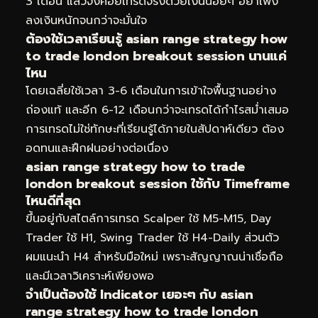
3 เดือน แล้วจึงค่อยเทรดจริงด้วยเงินน้อยๆ อย่าเพิ่ง
ลงเงินหนักจนกว่าจะมั่นใจ
ต้องใช้เวลาเรียนรู้ asian range strategy how
to trade london breakout session นานแค่
ไหน
โดยเฉลี่ยใช้เวลา 3-6 เดือนในการเข้าใจพื้นฐานอย่าง
ถ่องแท้ และอีก 6-12 เดือนกว่าจะเทรดได้กำไรสม่ำเสมอ
การเทรดไม่ใช่ทักษะที่เรียนรู้ได้ภายในสัปดาห์เดียว ต้อง
อดทนและฝึกฝนอย่างต่อเนื่อง
asian range strategy how to trade
london breakout session ใช้กับ Timeframe
ไหนดีที่สุด
ขึ้นอยู่กับสไตล์การเทรด Scalper ใช้ M5-M15, Day
Trader ใช้ H1, Swing Trader ใช้ H4-Daily ส่วนตัว
ผมแนะนำ H4 สำหรับมือใหม่ เพราะสัญญาณน่าเชื่อถือ
และมีเวลาวิเคราะห์เพียงพอ
จำเป็นต้องใช้ Indicator เยอะๆ กับ asian
range strategy how to trade london