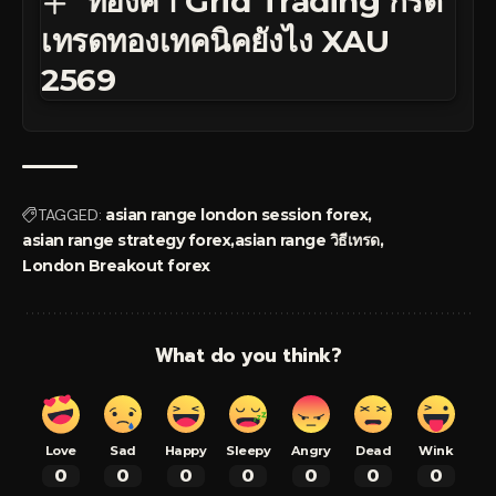
ทองคำ Grid Trading กริด
เทรดทองเทคนิคยังไง XAU
2569
TAGGED:
asian range london session forex
asian range strategy forex
asian range วิธีเทรด
London Breakout forex
What do you think?
Love
Sad
Happy
Sleepy
Angry
Dead
Wink
0
0
0
0
0
0
0