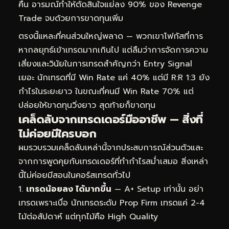
คืน อารมณ์ทำให้ตัดสินใจแย่ลง 90% ของ Revenge
Trade จบด้วยการขาดทุนเพิ่ม
ตรงนี้แหละที่คนส่วนใหญ่พลาด — พวกเขาโฟกัสที่การ
หากลยุทธ์เข้าเทรดมากเกินไป แต่ลืมว่าการจัดการความ
เสี่ยงและวินัยในการเทรดสำคัญกว่า Entry Signal
เยอะ นักเทรดที่มี Win Rate แค่ 40% แต่มี R:R 1:3 ยัง
กำไรในระยะยาว ในขณะที่คนมี Win Rate 70% แต่
ปล่อยให้ขาดทุนวิ่งยาว สุดท้ายก็ขาดทุน
เคล็ดลับจากเทรดเดอร์มืออาชีพ — สิ่งที่
ไม่ค่อยมีใครบอก
ผมรวบรวมเคล็ดลับเหล่านี้จากประสบการณ์ส่วนตัวและ
จากการพูดคุยกับเทรดเดอร์ที่ทำกำไรสม่ำเสมอ สิ่งเหล่า
นี้ไม่ค่อยมีสอนในคอร์สเทรดทั่วไป
เทรดน้อยลง ได้มากขึ้น
— A+ Setup เท่านั้น อย่า
เทรดเพราะเบื่อ นักเทรดระดับ Prop Firm เทรดแค่ 2-4
ไม้ต่อสัปดาห์ แต่ทุกไม้คือ High Quality