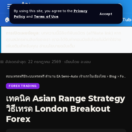
Aa
Font
By using this site, you agree to the
Privacy
Accept
Resizer
Policy
and
Terms of Use
.
🏠 หน้าแรก
ราคาทอง SPDR
📰 บทความ
🎬 YouTub
การเปิดเผยข้อมูล:
บทความนี้มีลิงก์พันธมิตร (affiliate link) หาก
คุณสมัครผ่านลิงก์ของเรา เราจะได้รับค่าคอมมิชชันโดยไม่มีค่าใช้จ่าย
เพิ่มเติมสำหรับคุณ
อ่านนโยบายฉบับเต็ม
📅 อัปเดตล่าสุด:
22 กรกฎาคม 2569
· เขียนโดย
อ.บอม
สอนเทรดฟรีมีระบบเทรดฟรี ตำนาน EA Semi-Auto เจ้าแรกในเมืองไทย
>
Blog
>
Forex Trading
FOREX TRADING
เทคนิค Asian Range Strategy
วิธีเทรด London Breakout
Forex