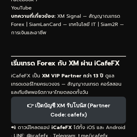
YouTube
บทความที่เกี่ยวข้อง:
XM Signal — สัญญาณเทรด
Forex
|
SiamLanCard — เทคโนโลยี IT
|
Siam2R —
การเงินและอาชีพ
เริ่มเทรด Forex กับ XM ผ่าน
iCafeFX
iCafeFX เป็น
XM VIP Partner กว่า 13 ปี
ดูแล
เทรดเดอร์ไทยครบวงจร — สัญญาณเทรด คอร์สสอน
และทีมซัพพอร์ตภาษาไทยตลอดทั้งวัน
👉 เปิดบัญชี XM รับโบนัส (Partner
Code: cafefx)
📲 ดาวน์โหลดแอป
iCafeFX
ได้ทั้ง iOS และ Android
· LINE: @icafefx · Telegram:
t.me/icafefx