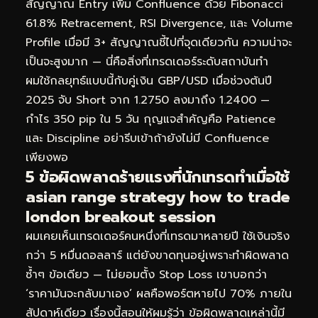
สัญญาณ Entry เพิ่ม Confluence ด้วย Fibonacci
61.8% Retracement, RSI Divergence, และ Volume
Profile เมื่อมี 3+ สัญญาณชี้ไปที่จุดเดียวกัน ความน่าจะ
เป็นจะสูงมาก — นี่คือสิ่งที่เทรดเดอร์ระดับสถาบันทำ
ผมใช้กลยุทธ์แบบนี้กับคู่เงิน GBP/USD เมื่อช่วงต้นปี
2025 จับ Short จาก 1.2750 ลงมาถึง 1.2400 —
กำไร 350 pip ใน 5 วัน กุญแจสำคัญคือ Patience
และ Discipline อย่ารีบเข้าถ้ายังไม่มี Confluence
เพียงพอ
5 ข้อผิดพลาดร้ายแรงที่นักเทรดทำเมื่อใช้
asian range strategy how to trade
london breakout session
ผมเคยเห็นเทรดเดอร์คนหนึ่งที่เทรดมาหลายปี ใช้เงินจริง
กว่า 5 หมื่นดอลลาร์ แต่ยังขาดทุนอยู่เพราะทำผิดพลาด
ซ้ำๆ ข้อเดียว — ไม่ยอมตั้ง Stop Loss เขาบอกว่า
‘ราคามันจะกลับมาเอง’ ผลคือพอร์ตหายไป 70% ภายใน
สัปดาห์เดียว เรื่องนี้สอนให้ผมรู้ว่า ข้อผิดพลาดเหล่านี้มี