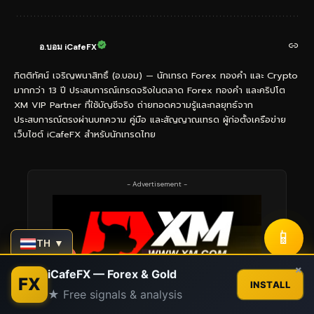
อ.บอม iCafeFX
กิตติทัศน์ เจริญพนาสิทธิ์ (อ.บอม) — นักเทรด Forex ทองคำ และ Crypto
มากกว่า 13 ปี ประสบการณ์เทรดจริงในตลาด Forex ทองคำ และคริปโต
XM VIP Partner ที่ใช้บัญชีจริง ถ่ายทอดความรู้และกลยุทธ์จาก
ประสบการณ์ตรงผ่านบทความ คู่มือ และสัญญาณเทรด ผู้ก่อตั้งเครือข่าย
เว็บไซต์ iCafeFX สำหรับนักเทรดไทย
- Advertisement -
📱
TH ▼
Contact us
×
iCafeFX — Forex & Gold
FX
INSTALL
★ Free signals & analysis
Open
chaty