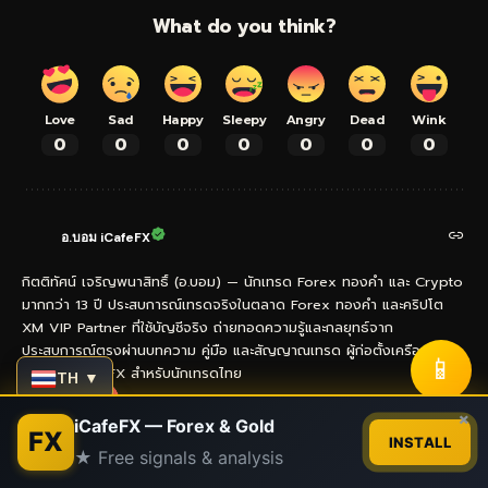
What do you think?
Love
Sad
Happy
Sleepy
Angry
Dead
Wink
0
0
0
0
0
0
0
อ.บอม iCafeFX
กิตติทัศน์ เจริญพนาสิทธิ์ (อ.บอม) — นักเทรด Forex ทองคำ และ Crypto
มากกว่า 13 ปี ประสบการณ์เทรดจริงในตลาด Forex ทองคำ และคริปโต
XM VIP Partner ที่ใช้บัญชีจริง ถ่ายทอดความรู้และกลยุทธ์จาก
ประสบการณ์ตรงผ่านบทความ คู่มือ และสัญญาณเทรด ผู้ก่อตั้งเครือข่าย
📱
เว็บไซต์ iCafeFX สำหรับนักเทรดไทย
TH ▼
Contact us
×
iCafeFX — Forex & Gold
FX
INSTALL
- Advertisement -
★ Free signals & analysis
Open
chaty