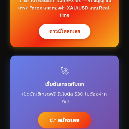
📱 ดาวน์โหลดแอป iCafeFX ฟรี — รับสัญญาณ
เทรด Forex และทองคำ XAU/USD แบบ Real-
time
ดาวน์โหลดเลย
🚀
เริ่มต้นเทรดกับเรา
เปิดบัญชีเทรดฟรี รับโบนัส $30 ไม่ต้องฝาก
เงิน!
👉 สมัครเลย