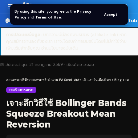
Aa
Font
By using this site, you agree to the
Privacy
Accept
Resizer
Policy
and
Terms of Use
.
🏠 หน้าแรก
ราคาทอง SPDR
📰 บทความ
🎬 YouTub
การเปิดเผยข้อมูล:
บทความนี้มีลิงก์พันธมิตร (affiliate link) หาก
คุณสมัครผ่านลิงก์ของเรา เราจะได้รับค่าคอมมิชชันโดยไม่มีค่าใช้จ่าย
เพิ่มเติมสำหรับคุณ
อ่านนโยบายฉบับเต็ม
📅 อัปเดตล่าสุด:
21 กรกฎาคม 2569
· เขียนโดย
อ.บอม
สอนเทรดฟรีมีระบบเทรดฟรี ตำนาน EA Semi-Auto เจ้าแรกในเมืองไทย
>
Blog
>
เทคนิคการเทรด
เทคนิคการเทรด
เจาะลึกวิธีใช้ Bollinger Bands
Squeeze Breakout Mean
Reversion