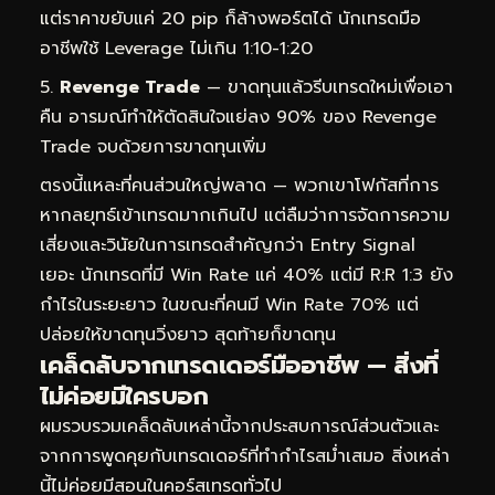
แต่ราคาขยับแค่ 20 pip ก็ล้างพอร์ตได้ นักเทรดมือ
อาชีพใช้ Leverage ไม่เกิน 1:10-1:20
Revenge Trade
— ขาดทุนแล้วรีบเทรดใหม่เพื่อเอา
คืน อารมณ์ทำให้ตัดสินใจแย่ลง 90% ของ Revenge
Trade จบด้วยการขาดทุนเพิ่ม
ตรงนี้แหละที่คนส่วนใหญ่พลาด — พวกเขาโฟกัสที่การ
หากลยุทธ์เข้าเทรดมากเกินไป แต่ลืมว่าการจัดการความ
เสี่ยงและวินัยในการเทรดสำคัญกว่า Entry Signal
เยอะ นักเทรดที่มี Win Rate แค่ 40% แต่มี R:R 1:3 ยัง
กำไรในระยะยาว ในขณะที่คนมี Win Rate 70% แต่
ปล่อยให้ขาดทุนวิ่งยาว สุดท้ายก็ขาดทุน
เคล็ดลับจากเทรดเดอร์มืออาชีพ — สิ่งที่
ไม่ค่อยมีใครบอก
ผมรวบรวมเคล็ดลับเหล่านี้จากประสบการณ์ส่วนตัวและ
จากการพูดคุยกับเทรดเดอร์ที่ทำกำไรสม่ำเสมอ สิ่งเหล่า
นี้ไม่ค่อยมีสอนในคอร์สเทรดทั่วไป