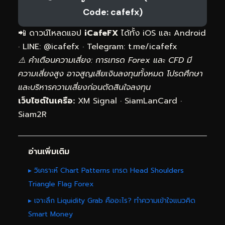
Code: cafefx)
📲 ดาวน์โหลดแอป
iCafeFX
ได้ทั้ง iOS และ Android
· LINE: @icafefx · Telegram:
t.me/icafefx
⚠️ คำเตือนความเสี่ยง: การเทรด Forex และ CFD มี
ความเสี่ยงสูง อาจสูญเสียเงินลงทุนทั้งหมด โปรดศึกษา
และบริหารความเสี่ยงก่อนตัดสินใจลงทุน
เว็บไซต์ในเครือ:
XM Signal
·
SiamLanCard
·
Siam2R
อ่านเพิ่มเติม
▸ วิเคราะห์ Chart Patterns เทรด Head Shoulders
Triangle Flag Forex
▸ เจาะลึก Liquidity Grab คืออะไร? ทำความเข้าใจแนวคิด
Smart Money