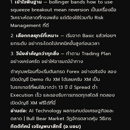
เข้าใจพื้นฐาน
— bollinger bands how to use
squeeze breakout mean reversion เป็นเครื่องมือ
วิเคราะห์ตลาดที่ทรงพลัง แต่ต้องใช้ร่วมกับ Risk
Management ที่ดี
เลือกกลยุทธ์ที่เหมาะ
— เริ่มจาก Basic แล้วค่อยๆ
ยกระดับ อย่ากระโดดไปเทคนิคขั้นสูงก่อนเวลา
วินัยสำคัญกว่าทุกสิ่ง
— ทำตาม Trading Plan
อย่างเคร่งครัด อย่าให้อารมณ์นำทาง
ถ้าคุณพร้อมที่จะเริ่มต้นเทรด Forex อย่างจริงจัง ลอง
เปิดบัญชี Demo กับ XM ได้เลยครับ XM เป็น
โบรกเกอร์ที่ผมใช้มากว่า 13 ปี มี Spread ต่ำ
Execution เร็ว และรองรับการเทรดทุกสไตล์
ทดลอง
เปิดบัญชี XM ฟรีได้ที่นี่
อ่านต่อ:
AI Technology ผลกระทบต่อเศรษฐกิจและ
ตลาด
|
Bull Bear Market วัฏจักรตลาดหุ้น วิธีเทร
กิตติทัศน์ เจริญพนาสิทธิ์ (อ.บอม)