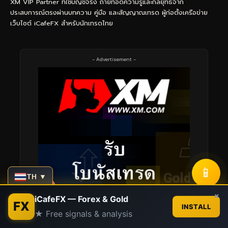
XM VIP Partner ที่ใช้บัญชีจริง ถ่ายทอดความรู้และกลยุทธ์จาก
ประสบการณ์ตรงผ่านบทความ คู่มือ และสัญญาณเทรด ผู้ก่อตั้งเครือข่าย
เว็บไซต์ iCafeFX สำหรับนักเทรดไทย
- Advertisement -
📱
TH ▼
Contact us
×
iCafeFX — Forex & Gold
FX
INSTALL
★ Free signals & analysis
Open
chaty