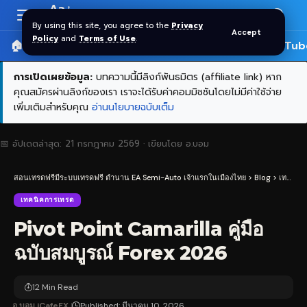
Aa
Font
By using this site, you agree to the
Privacy
Accept
Resizer
Policy
and
Terms of Use
.
🏠 หน้าแรก
ราคาทอง SPDR
📰 บทความ
🎬 YouTub
การเปิดเผยข้อมูล:
บทความนี้มีลิงก์พันธมิตร (affiliate link) หาก
คุณสมัครผ่านลิงก์ของเรา เราจะได้รับค่าคอมมิชชันโดยไม่มีค่าใช้จ่าย
เพิ่มเติมสำหรับคุณ
อ่านนโยบายฉบับเต็ม
📅 อัปเดตล่าสุด:
21 กรกฎาคม 2569
· เขียนโดย
อ.บอม
สอนเทรดฟรีมีระบบเทรดฟรี ตำนาน EA Semi-Auto เจ้าแรกในเมืองไทย
>
Blog
>
เทคนิคการเทรด
เทคนิคการเทรด
Pivot Point Camarilla คู่มือ
ฉบับสมบูรณ์ Forex 2026
12 Min Read
อ.บอม iCafeFX
Published: มีนาคม 10, 2026