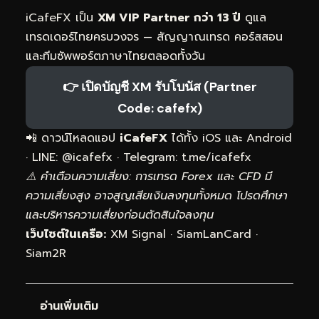
iCafeFX เป็น
XM VIP Partner กว่า 13 ปี
ดูแล
เทรดเดอร์ไทยครบวงจร — สัญญาณเทรด คอร์สสอน
และทีมซัพพอร์ตภาษาไทยตลอดทั้งวัน
👉 เปิดบัญชี XM รับโบนัส (Partner
Code: cafefx)
📲 ดาวน์โหลดแอป
iCafeFX
ได้ทั้ง iOS และ Android
· LINE: @icafefx · Telegram:
t.me/icafefx
⚠️ คำเตือนความเสี่ยง: การเทรด Forex และ CFD มี
ความเสี่ยงสูง อาจสูญเสียเงินลงทุนทั้งหมด โปรดศึกษา
และบริหารความเสี่ยงก่อนตัดสินใจลงทุน
เว็บไซต์ในเครือ:
XM Signal
·
SiamLanCard
·
Siam2R
อ่านเพิ่มเติม