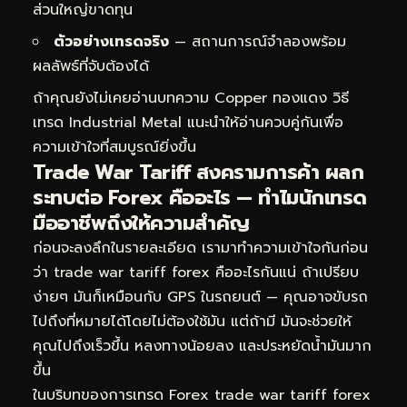
ส่วนใหญ่ขาดทุน
ตัวอย่างเทรดจริง
— สถานการณ์จำลองพร้อม
ผลลัพธ์ที่จับต้องได้
ถ้าคุณยังไม่เคยอ่านบทความ
Copper ทองแดง วิธี
เทรด Industrial Metal
แนะนำให้อ่านควบคู่กันเพื่อ
ความเข้าใจที่สมบูรณ์ยิ่งขึ้น
Trade War Tariff สงครามการค้า ผลก
ระทบต่อ Forex คืออะไร — ทำไมนักเทรด
มืออาชีพถึงให้ความสำคัญ
ก่อนจะลงลึกในรายละเอียด เรามาทำความเข้าใจกันก่อน
ว่า trade war tariff forex คืออะไรกันแน่ ถ้าเปรียบ
ง่ายๆ มันก็เหมือนกับ GPS ในรถยนต์ — คุณอาจขับรถ
ไปถึงที่หมายได้โดยไม่ต้องใช้มัน แต่ถ้ามี มันจะช่วยให้
คุณไปถึงเร็วขึ้น หลงทางน้อยลง และประหยัดน้ำมันมาก
ขึ้น
ในบริบทของการเทรด Forex trade war tariff forex