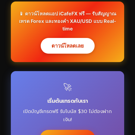
📱 ดาวน์โหลดแอป iCafeFX ฟรี — รับสัญญาณ
เทรด Forex และทองคำ XAU/USD แบบ Real-
time
ดาวน์โหลดเลย
🚀
เริ่มต้นเทรดกับเรา
เปิดบัญชีเทรดฟรี รับโบนัส $30 ไม่ต้องฝาก
เงิน!