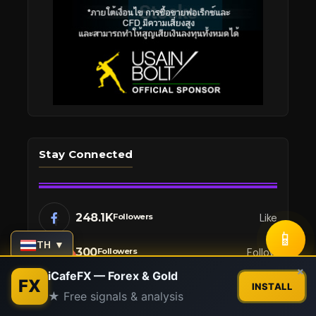
Stay Connected
248.1K
Like
Followers
📱
TH ▼
300
Follow
Followers
Contact us
×
iCafeFX — Forex & Gold
FX
200
Pin
Followers
INSTALL
★ Free signals & analysis
Open
chaty