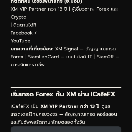
กิตติทัศน์ เจริญพนาสิทธิ์ (อ.บอม)
XM VIP Partner กว่า 13 ปี | ผู้เชี่ยวชาญ Forex และ
Crypto
| ติดตามได้ที่
Facebook
/
YouTube
บทความที่เกี่ยวข้อง:
XM Signal — สัญญาณเทรด
Forex
|
SiamLanCard — เทคโนโลยี IT
|
Siam2R —
การเงินและอาชีพ
เริ่มเทรด Forex กับ XM ผ่าน
iCafeFX
iCafeFX เป็น
XM VIP Partner กว่า 13 ปี
ดูแล
เทรดเดอร์ไทยครบวงจร — สัญญาณเทรด คอร์สสอน
และทีมซัพพอร์ตภาษาไทยตลอดทั้งวัน