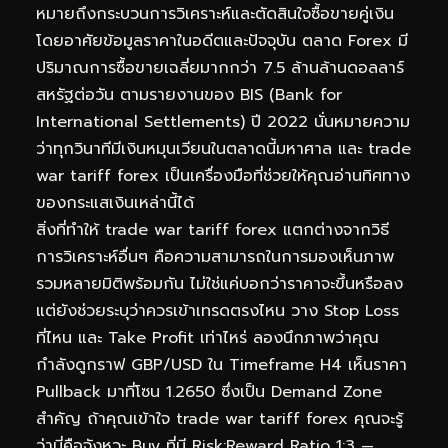
หมายถึงกระบวนการวิเคราะห์และตัดสินใจซื้อขายคู่เงิน
โดยอาศัยข้อมูลราคาในอดีตและปัจจุบัน ตลาด Forex มี
ปริมาณการซื้อขายเฉลี่ยมากกว่า 7.5 ล้านล้านดอลลาร์
สหรัฐต่อวัน ตามรายงานของ BIS (Bank for
International Settlements) ปี 2022 นั่นหมายความ
ว่าทุกวินาทีมีเงินหมุนเวียนในตลาดนี้มหาศาล และ trade
war tariff forex เป็นเครื่องมือที่ช่วยให้คุณอ่านทิศทาง
ของกระแสเงินเหล่านี้ได้
สิ่งที่ทำให้ trade war tariff forex แตกต่างจากวิธี
การวิเคราะห์อื่นๆ คือความสามารถในการมองเห็นภาพ
รวมหลายมิติพร้อมกัน ไม่ใช่แค่บอกว่าราคาจะขึ้นหรือลง
แต่ยังช่วยระบุว่าควรเข้าเทรดตรงไหน วาง Stop Loss
ที่ไหน และ Take Profit เท่าไหร่ ลองนึกภาพว่าคุณ
กำลังดูกราฟ GBP/USD ใน Timeframe H4 เห็นราคา
Pullback มาที่โซน 1.2650 ซึ่งเป็น Demand Zone
สำคัญ ถ้าคุณเข้าใจ trade war tariff forex คุณจะรู้
ว่านี่คือจังหวะ Buy ที่มี Risk:Reward Ratio 1:3 —