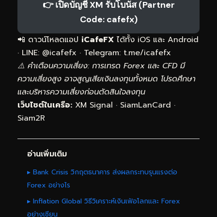
👉 เปิดบัญชี XM รับโบนัส (Partner
Code: cafefx)
📲 ดาวน์โหลดแอป
iCafeFX
ได้ทั้ง iOS และ Android
· LINE: @icafefx · Telegram:
t.me/icafefx
⚠️ คำเตือนความเสี่ยง: การเทรด Forex และ CFD มี
ความเสี่ยงสูง อาจสูญเสียเงินลงทุนทั้งหมด โปรดศึกษา
และบริหารความเสี่ยงก่อนตัดสินใจลงทุน
เว็บไซต์ในเครือ:
XM Signal
·
SiamLanCard
·
Siam2R
อ่านเพิ่มเติม
▸ Bank Crisis วิกฤตธนาคาร ส่งผลกระทบรุนแรงต่อ
Forex อย่างไร
▸ Inflation Global วิธีวิเคราะห์เงินเฟ้อโลกและ Forex
อย่างเซียน