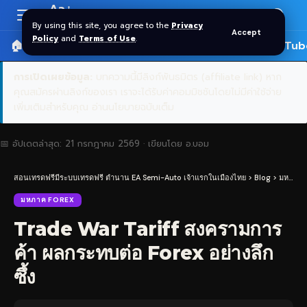
Aa
Font
By using this site, you agree to the
Privacy
Accept
Resizer
Policy
and
Terms of Use
.
🏠 หน้าแรก
ราคาทอง SPDR
📰 บทความ
🎬 YouTub
การเปิดเผยข้อมูล:
บทความนี้มีลิงก์พันธมิตร (affiliate link) หาก
คุณสมัครผ่านลิงก์ของเรา เราจะได้รับค่าคอมมิชชันโดยไม่มีค่าใช้จ่าย
เพิ่มเติมสำหรับคุณ
อ่านนโยบายฉบับเต็ม
📅 อัปเดตล่าสุด:
21 กรกฎาคม 2569
· เขียนโดย
อ.บอม
สอนเทรดฟรีมีระบบเทรดฟรี ตำนาน EA Semi-Auto เจ้าแรกในเมืองไทย
>
Blog
>
มหภาค Forex
มหภาค FOREX
Trade War Tariff สงครามการ
ค้า ผลกระทบต่อ Forex อย่างลึก
ซึ้ง