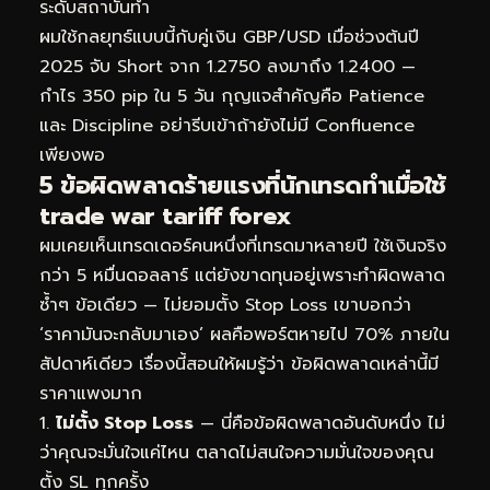
ระดับสถาบันทำ
ผมใช้กลยุทธ์แบบนี้กับคู่เงิน GBP/USD เมื่อช่วงต้นปี
2025 จับ Short จาก 1.2750 ลงมาถึง 1.2400 —
กำไร 350 pip ใน 5 วัน กุญแจสำคัญคือ Patience
และ Discipline อย่ารีบเข้าถ้ายังไม่มี Confluence
เพียงพอ
5 ข้อผิดพลาดร้ายแรงที่นักเทรดทำเมื่อใช้
trade war tariff forex
ผมเคยเห็นเทรดเดอร์คนหนึ่งที่เทรดมาหลายปี ใช้เงินจริง
กว่า 5 หมื่นดอลลาร์ แต่ยังขาดทุนอยู่เพราะทำผิดพลาด
ซ้ำๆ ข้อเดียว — ไม่ยอมตั้ง Stop Loss เขาบอกว่า
‘ราคามันจะกลับมาเอง’ ผลคือพอร์ตหายไป 70% ภายใน
สัปดาห์เดียว เรื่องนี้สอนให้ผมรู้ว่า ข้อผิดพลาดเหล่านี้มี
ราคาแพงมาก
ไม่ตั้ง Stop Loss
— นี่คือข้อผิดพลาดอันดับหนึ่ง ไม่
ว่าคุณจะมั่นใจแค่ไหน ตลาดไม่สนใจความมั่นใจของคุณ
ตั้ง SL ทุกครั้ง