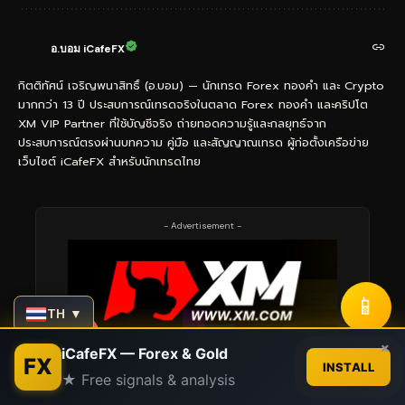
อ.บอม iCafeFX
กิตติทัศน์ เจริญพนาสิทธิ์ (อ.บอม) — นักเทรด Forex ทองคำ และ Crypto
มากกว่า 13 ปี ประสบการณ์เทรดจริงในตลาด Forex ทองคำ และคริปโต
XM VIP Partner ที่ใช้บัญชีจริง ถ่ายทอดความรู้และกลยุทธ์จาก
ประสบการณ์ตรงผ่านบทความ คู่มือ และสัญญาณเทรด ผู้ก่อตั้งเครือข่าย
เว็บไซต์ iCafeFX สำหรับนักเทรดไทย
- Advertisement -
📱
TH ▼
Contact us
×
iCafeFX — Forex & Gold
FX
INSTALL
★ Free signals & analysis
Open
chaty