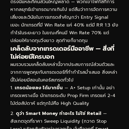
ตรงนี้แหละที่คนส่วนใหญ่พลาด — พวกเขาโฟกัสที่การ
หากลยุทธ์เข้าเทรดมากเกินไป แต่ลืมว่าการจัดการความ
เสี่ยงและวินัยในการเทรดสำคัญกว่า Entry Signal
เยอะ นักเทรดที่มี Win Rate แค่ 40% แต่มี R:R 1:3 ยัง
กำไรในระยะยาว ในขณะที่คนมี Win Rate 70% แต่
ปล่อยให้ขาดทุนวิ่งยาว สุดท้ายก็ขาดทุน
เคล็ดลับจากเทรดเดอร์มืออาชีพ — สิ่งที่
ไม่ค่อยมีใครบอก
ผมรวบรวมเคล็ดลับเหล่านี้จากประสบการณ์ส่วนตัวและ
จากการพูดคุยกับเทรดเดอร์ที่ทำกำไรสม่ำเสมอ สิ่งเหล่า
นี้ไม่ค่อยมีสอนในคอร์สเทรดทั่วไป
เทรดน้อยลง ได้มากขึ้น
— A+ Setup เท่านั้น อย่า
เทรดเพราะเบื่อ นักเทรดระดับ Prop Firm เทรดแค่ 2-4
ไม้ต่อสัปดาห์ แต่ทุกไม้คือ High Quality
ดูว่า Smart Money ทำอะไร ไม่ใช่ Retail
—
สังเกตจุดที่ราคา Sweep Liquidity (กวาด Stop
Loss) แล้วกลับตัวอย่างรวดเร็ว นั่นคือจุดที่ Smart