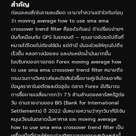
สำคัญ
ก่อนจะลงลึกในรายละเอียด เรามาทำความเข้าใจกันก่อน
ว่า moving average how to use sma ema
crossover trend filter คืออะไรกันแน่ ถ้าเปรียบง่ายๆ
มันก็เหมือนกับ GPS ในรถยนต์ — คุณอาจขับรถไปถึงที่
หมายได้โดยไม่ต้องใช้มัน แต่ถ้ามี มันจะช่วยให้คุณไปถึง
เร็วขึ้น หลงทางน้อยลง และประหยัดน้ำมันมากขึ้น
ในบริบทของการเทรด Forex moving average how
to use sma ema crossover trend filter หมายถึง
กระบวนการวิเคราะห์และตัดสินใจซื้อขายคู่เงินโดยอาศัย
ข้อมูลราคาในอดีตและปัจจุบัน ตลาด Forex มีปริมาณ
การซื้อขายเฉลี่ยมากกว่า 7.5 ล้านล้านดอลลาร์สหรัฐต่อ
วัน ตามรายงานของ BIS (Bank for International
Settlements) ปี 2022 นั่นหมายความว่าทุกวินาทีมีเงิน
หมุนเวียนในตลาดนี้มหาศาล และ moving average
how to use sma ema crossover trend filter เป็น
เครื่องมือที่ช่วยให้คุณอ่านทิศทางของกระแสเงินเหล่านี้