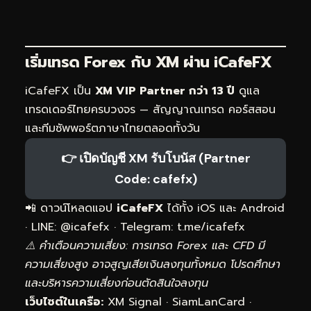
เริ่มเทรด Forex กับ XM ผ่าน
iCafeFX
iCafeFX เป็น
XM VIP Partner กว่า 13 ปี
ดูแล
เทรดเดอร์ไทยครบวงจร — สัญญาณเทรด คอร์สสอน
และทีมซัพพอร์ตภาษาไทยตลอดทั้งวัน
👉 เปิดบัญชี XM รับโบนัส (Partner
Code: cafefx)
📲 ดาวน์โหลดแอป
iCafeFX
ได้ทั้ง iOS และ Android
· LINE: @icafefx · Telegram:
t.me/icafefx
⚠️ คำเตือนความเสี่ยง: การเทรด Forex และ CFD มี
ความเสี่ยงสูง อาจสูญเสียเงินลงทุนทั้งหมด โปรดศึกษา
และบริหารความเสี่ยงก่อนตัดสินใจลงทุน
เว็บไซต์ในเครือ:
XM Signal
·
SiamLanCard
·