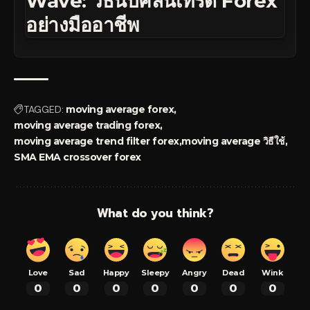
Wave: วิธีนับคลื่นเทรด Forex
อย่างมืออาชีพ
TAGGED:
moving average forex
moving average trading forex
moving average trend filter forex
moving average วิธีใช้
SMA EMA crossover forex
What do you think?
Love
Sad
Happy
Sleepy
Angry
Dead
Wink
0
0
0
0
0
0
0