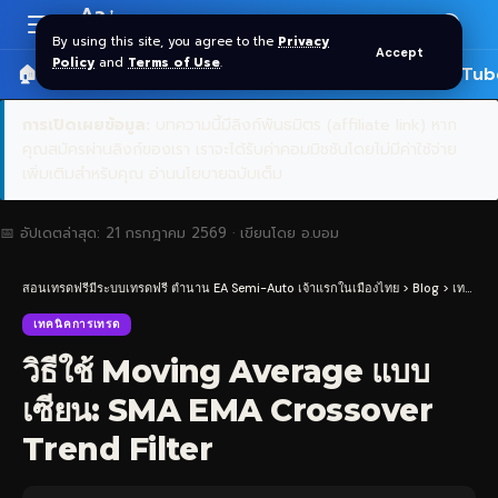
Aa
Font
By using this site, you agree to the
Privacy
Accept
Resizer
Policy
and
Terms of Use
.
🏠 หน้าแรก
ราคาทอง SPDR
📰 บทความ
🎬 YouTub
การเปิดเผยข้อมูล:
บทความนี้มีลิงก์พันธมิตร (affiliate link) หาก
คุณสมัครผ่านลิงก์ของเรา เราจะได้รับค่าคอมมิชชันโดยไม่มีค่าใช้จ่าย
เพิ่มเติมสำหรับคุณ
อ่านนโยบายฉบับเต็ม
📅 อัปเดตล่าสุด:
21 กรกฎาคม 2569
· เขียนโดย
อ.บอม
สอนเทรดฟรีมีระบบเทรดฟรี ตำนาน EA Semi-Auto เจ้าแรกในเมืองไทย
>
Blog
>
เทคนิคการเทรด
เทคนิคการเทรด
วิธีใช้ Moving Average แบบ
เซียน: SMA EMA Crossover
Trend Filter