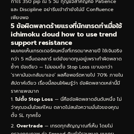
กำไร 350 pip ใน 5 วัน กุญแจสำคัญคือ Patience
และ Discipline อย่ารีบเข้าถ้ายังไม่มี Confluence
เพียงพอ
5 ข้อผิดพลาดร้ายแรงที่นักเทรดทำเมื่อใช้
ichimoku cloud how to use trend
support resistance
ผมเคยเห็นเทรดเดอร์คนหนึ่งที่เทรดมาหลายปี ใช้เงินจริง
กว่า 5 หมื่นดอลลาร์ แต่ยังขาดทุนอยู่เพราะทำผิดพลาด
ซ้ำๆ ข้อเดียว — ไม่ยอมตั้ง Stop Loss เขาบอกว่า
‘ราคามันจะกลับมาเอง’ ผลคือพอร์ตหายไป 70% ภายใน
สัปดาห์เดียว เรื่องนี้สอนให้ผมรู้ว่า ข้อผิดพลาดเหล่านี้มี
ราคาแพงมาก
ไม่ตั้ง Stop Loss
— นี่คือข้อผิดพลาดอันดับหนึ่ง ไม่
ว่าคุณจะมั่นใจแค่ไหน ตลาดไม่สนใจความมั่นใจของคุณ
ตั้ง SL ทุกครั้ง
Overtrade
— เทรดทุกสัญญาณที่เห็น โดยไม่
กรองคุณภาพ ค่า Spread กินกำไรจนหมด ผมเคย