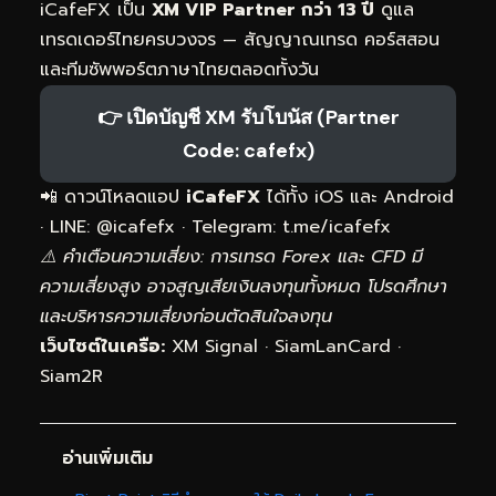
iCafeFX เป็น
XM VIP Partner กว่า 13 ปี
ดูแล
เทรดเดอร์ไทยครบวงจร — สัญญาณเทรด คอร์สสอน
และทีมซัพพอร์ตภาษาไทยตลอดทั้งวัน
👉 เปิดบัญชี XM รับโบนัส (Partner
Code: cafefx)
📲 ดาวน์โหลดแอป
iCafeFX
ได้ทั้ง iOS และ Android
· LINE: @icafefx · Telegram:
t.me/icafefx
⚠️ คำเตือนความเสี่ยง: การเทรด Forex และ CFD มี
ความเสี่ยงสูง อาจสูญเสียเงินลงทุนทั้งหมด โปรดศึกษา
และบริหารความเสี่ยงก่อนตัดสินใจลงทุน
เว็บไซต์ในเครือ:
XM Signal
·
SiamLanCard
·
Siam2R
อ่านเพิ่มเติม