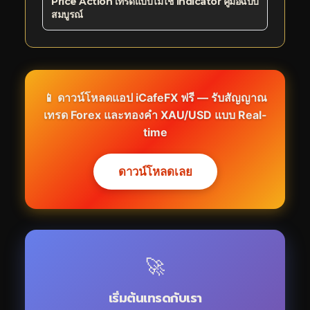
Price Action เทรดแบบไม่ใช้ Indicator คู่มือฉบับ
สมบูรณ์
📱 ดาวน์โหลดแอป iCafeFX ฟรี — รับสัญญาณ
เทรด Forex และทองคำ XAU/USD แบบ Real-
time
ดาวน์โหลดเลย
🚀
เริ่มต้นเทรดกับเรา