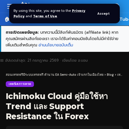
Aa
Font
By using this site, you agree to the
Privacy
Accept
Resizer
Policy
and
Terms of Use
.
🏠 หน้าแรก
ราคาทอง SPDR
📰 บทความ
🎬 YouTub
การเปิดเผยข้อมูล:
บทความนี้มีลิงก์พันธมิตร (affiliate link) หาก
คุณสมัครผ่านลิงก์ของเรา เราจะได้รับค่าคอมมิชชันโดยไม่มีค่าใช้จ่าย
เพิ่มเติมสำหรับคุณ
อ่านนโยบายฉบับเต็ม
📅 อัปเดตล่าสุด:
21 กรกฎาคม 2569
· เขียนโดย
อ.บอม
สอนเทรดฟรีมีระบบเทรดฟรี ตำนาน EA Semi-Auto เจ้าแรกในเมืองไทย
>
Blog
>
เทคนิคการเทรด
เทคนิคการเทรด
Ichimoku Cloud คู่มือใช้หา
Trend และ Support
Resistance ใน Forex