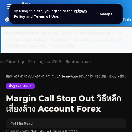
Aa
Font
By using this site, you agree to the
Privacy
Accept
Resizer
Policy
and
Terms of Use
.
🏠 หน้าแรก
ราคาทอง SPDR
📰 บทความ
🎬 YouTub
การเปิดเผยข้อมูล:
บทความนี้มีลิงก์พันธมิตร (affiliate link) หาก
คุณสมัครผ่านลิงก์ของเรา เราจะได้รับค่าคอมมิชชันโดยไม่มีค่าใช้จ่าย
เพิ่มเติมสำหรับคุณ
อ่านนโยบายฉบับเต็ม
📅 อัปเดตล่าสุด:
29 กรกฎาคม 2569
· เขียนโดย
อ.บอม
สอนเทรดฟรีมีระบบเทรดฟรี ตำนาน EA Semi-Auto เจ้าแรกในเมืองไทย
>
Blog
>
พื้นฐาน Forex
พื้นฐาน FOREX
Margin Call Stop Out วิธีหลีก
เลี่ยงล้าง Account Forex
4 Min Read
อ.บอม iCafeFX
Published: มีนาคม 9, 2026