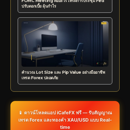
FOMC Meeting คืออะไร เทรดการประชุม Fed
ปรับดอกเบี้ย ลุ้นกำไร
คำนวณ Lot Size และ Pip Value อย่างมืออาชีพ
เทรด Forex ปลอดภัย
📱 ดาวน์โหลดแอป iCafeFX ฟรี — รับสัญญาณ
เทรด Forex และทองคำ XAU/USD แบบ Real-
time