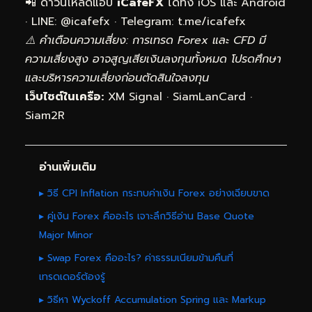
📲 ดาวน์โหลดแอป
iCafeFX
ได้ทั้ง iOS และ Android
· LINE: @icafefx · Telegram:
t.me/icafefx
⚠️ คำเตือนความเสี่ยง: การเทรด Forex และ CFD มี
ความเสี่ยงสูง อาจสูญเสียเงินลงทุนทั้งหมด โปรดศึกษา
และบริหารความเสี่ยงก่อนตัดสินใจลงทุน
เว็บไซต์ในเครือ:
XM Signal
·
SiamLanCard
·
Siam2R
อ่านเพิ่มเติม
▸ วิธี CPI Inflation กระทบค่าเงิน Forex อย่างเฉียบขาด
▸ คู่เงิน Forex คืออะไร เจาะลึกวิธีอ่าน Base Quote
Major Minor
▸ Swap Forex คืออะไร? ค่าธรรมเนียมข้ามคืนที่
เทรดเดอร์ต้องรู้
▸ วิธีหา Wyckoff Accumulation Spring และ Markup