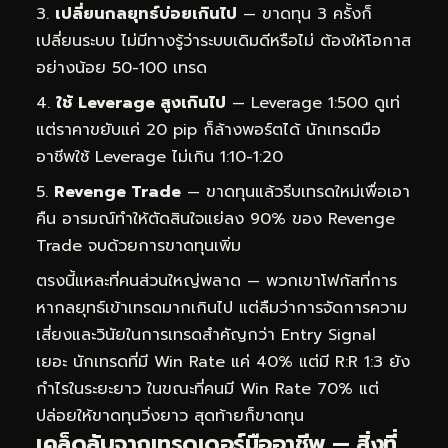
เปลี่ยนกลยุทธ์บ่อยเกินไป
— ขาดทุน 3 ครั้งก็
เปลี่ยนระบบ ไม่มีทางรู้ว่าระบบเดิมดีหรือไม่ ต้องให้โอกาส
อย่างน้อย 50-100 เทรด
ใช้ Leverage สูงเกินไป
— Leverage 1:500 ดูเท่
แต่ราคาขยับแค่ 20 pip ก็ล้างพอร์ตได้ นักเทรดมือ
อาชีพใช้ Leverage ไม่เกิน 1:10-1:20
Revenge Trade
— ขาดทุนแล้วรีบเทรดใหม่เพื่อเอา
คืน อารมณ์ทำให้ตัดสินใจแย่ลง 90% ของ Revenge
Trade จบด้วยการขาดทุนเพิ่ม
ตรงนี้แหละที่คนส่วนใหญ่พลาด — พวกเขาโฟกัสที่การ
หากลยุทธ์เข้าเทรดมากเกินไป แต่ลืมว่าการจัดการความ
เสี่ยงและวินัยในการเทรดสำคัญกว่า Entry Signal
เยอะ นักเทรดที่มี Win Rate แค่ 40% แต่มี R:R 1:3 ยัง
กำไรในระยะยาว ในขณะที่คนมี Win Rate 70% แต่
ปล่อยให้ขาดทุนวิ่งยาว สุดท้ายก็ขาดทุน
เคล็ดลับจากเทรดเดอร์มืออาชีพ — สิ่งที่