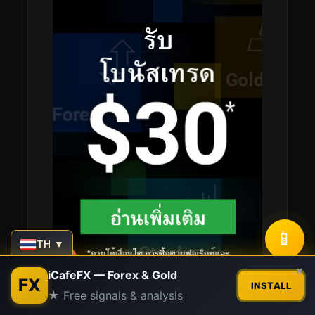
📱
TH ▼
Contact us
×
iCafeFX — Forex & Gold
FX
INSTALL
★ Free signals & analysis
Open
chaty