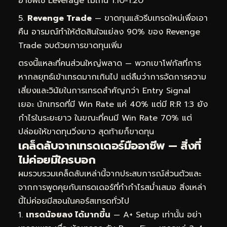
อาชีพใช้ Leverage ไม่เกิน 1:10-1:20
Revenge Trade
— ขาดทุนแล้วรีบเทรดใหม่เพื่อเอา
คืน อารมณ์ทำให้ตัดสินใจแย่ลง 90% ของ Revenge
Trade จบด้วยการขาดทุนเพิ่ม
ตรงนี้แหละที่คนส่วนใหญ่พลาด — พวกเขาโฟกัสที่การ
หากลยุทธ์เข้าเทรดมากเกินไป แต่ลืมว่าการจัดการความ
เสี่ยงและวินัยในการเทรดสำคัญกว่า Entry Signal
เยอะ นักเทรดที่มี Win Rate แค่ 40% แต่มี R:R 1:3 ยัง
กำไรในระยะยาว ในขณะที่คนมี Win Rate 70% แต่
ปล่อยให้ขาดทุนวิ่งยาว สุดท้ายก็ขาดทุน
เคล็ดลับจากเทรดเดอร์มืออาชีพ — สิ่งที่
ไม่ค่อยมีใครบอก
ผมรวบรวมเคล็ดลับเหล่านี้จากประสบการณ์ส่วนตัวและ
จากการพูดคุยกับเทรดเดอร์ที่ทำกำไรสม่ำเสมอ สิ่งเหล่า
นี้ไม่ค่อยมีสอนในคอร์สเทรดทั่วไป
เทรดน้อยลง ได้มากขึ้น
— A+ Setup เท่านั้น อย่า