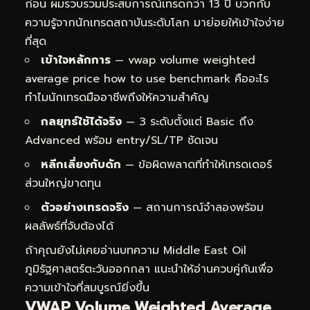
ก่อน ผมรวบรวมประสบการณ์เทรดกว่า 13 ปี บวกกับ
ความรู้จากนักเทรดสถาบันระดับโลก มาย่อยให้เข้าใจง่าย
ที่สุด
เข้าใจหลักการ
— vwap volume weighted
average price how to use benchmark คืออะไร
ทำไมนักเทรดมืออาชีพถึงให้ความสำคัญ
กลยุทธ์ใช้ได้จริง
— 3 ระดับตั้งแต่ Basic ถึง
Advanced พร้อม entry/SL/TP ชัดเจน
หลีกเลี่ยงกับดัก
— ข้อผิดพลาดที่ทำให้เทรดเดอร์
ส่วนใหญ่ขาดทุน
ตัวอย่างเทรดจริง
— สถานการณ์จำลองพร้อม
ผลลัพธ์ที่จับต้องได้
ถ้าคุณยังไม่เคยอ่านบทความ
Middle East Oil
ภูมิรัฐศาสตร์ตะวันออกกลา
แนะนำให้อ่านควบคู่กันเพื่อ
ความเข้าใจที่สมบูรณ์ยิ่งขึ้น
VWAP Volume Weighted Average