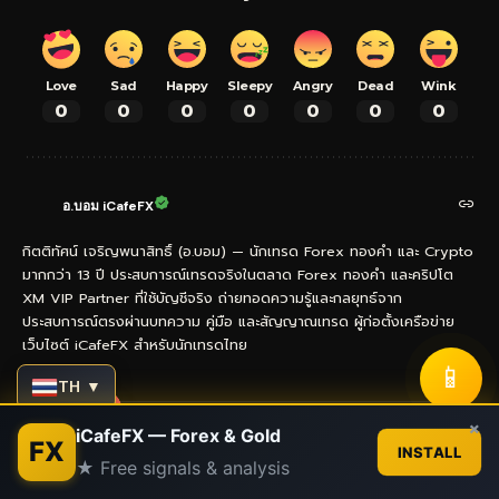
Love
Sad
Happy
Sleepy
Angry
Dead
Wink
0
0
0
0
0
0
0
อ.บอม iCafeFX
กิตติทัศน์ เจริญพนาสิทธิ์ (อ.บอม) — นักเทรด Forex ทองคำ และ Crypto
มากกว่า 13 ปี ประสบการณ์เทรดจริงในตลาด Forex ทองคำ และคริปโต
XM VIP Partner ที่ใช้บัญชีจริง ถ่ายทอดความรู้และกลยุทธ์จาก
ประสบการณ์ตรงผ่านบทความ คู่มือ และสัญญาณเทรด ผู้ก่อตั้งเครือข่าย
เว็บไซต์ iCafeFX สำหรับนักเทรดไทย
📱
TH ▼
Contact us
×
- Advertisement -
iCafeFX — Forex & Gold
FX
INSTALL
★ Free signals & analysis
Open
chaty