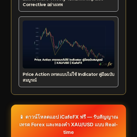
Corrective อย่างเทพ
Price Action เทรดแบบไม่ใช้ Indicator คู่มือฉบับ
สมบูรณ์
📱 ดาวน์โหลดแอป iCafeFX ฟรี — รับสัญญาณ
เทรด Forex และทองคำ XAU/USD แบบ Real-
time