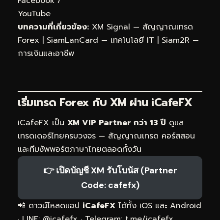
Facebook
/
YouTube
บทความที่เกี่ยวข้อง:
XM Signal — สัญญาณเทรด
Forex
|
SiamLanCard — เทคโนโลยี IT
|
Siam2R —
การเงินและอาชีพ
เริ่มเทรด Forex กับ XM ผ่าน
iCafeFX
iCafeFX เป็น
XM VIP Partner กว่า 13 ปี
ดูแล
เทรดเดอร์ไทยครบวงจร — สัญญาณเทรด คอร์สสอน
และทีมซัพพอร์ตภาษาไทยตลอดทั้งวัน
👉 เปิดบัญชี XM รับโบนัส (Partner
Code: cafefx)
📲 ดาวน์โหลดแอป
iCafeFX
ได้ทั้ง iOS และ Android
· LINE: @icafefx · Telegram:
t.me/icafefx