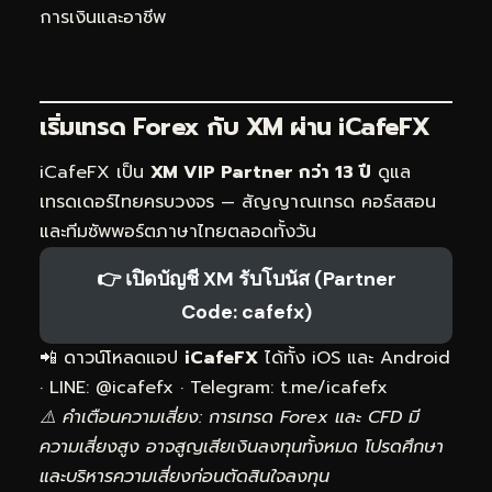
การเงินและอาชีพ
เริ่มเทรด Forex กับ XM ผ่าน
iCafeFX
iCafeFX เป็น
XM VIP Partner กว่า 13 ปี
ดูแล
เทรดเดอร์ไทยครบวงจร — สัญญาณเทรด คอร์สสอน
และทีมซัพพอร์ตภาษาไทยตลอดทั้งวัน
👉 เปิดบัญชี XM รับโบนัส (Partner
Code: cafefx)
📲 ดาวน์โหลดแอป
iCafeFX
ได้ทั้ง iOS และ Android
· LINE: @icafefx · Telegram:
t.me/icafefx
⚠️ คำเตือนความเสี่ยง: การเทรด Forex และ CFD มี
ความเสี่ยงสูง อาจสูญเสียเงินลงทุนทั้งหมด โปรดศึกษา
และบริหารความเสี่ยงก่อนตัดสินใจลงทุน