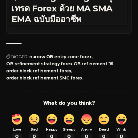
เทรด Forex ด้วย MA SMA
EMA ฉบับมืออาชีพ
TAGGED:
narrow OB entry zone forex
OB refinement strategy forex
OB refinement วิธี
order block refinement forex
order block refinement SMC forex
What do you think?
Love
Sad
Happy
Sleepy
Angry
Dead
Wink
0
0
0
0
0
0
0