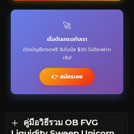
🚀
เริ่มต้นเทรดกับเรา
เปิดบัญชีเทรดฟรี รับโบนัส $30 ไม่ต้องฝาก
เงิน!
👉 สมัครเลย
คู่มือวิธีรวม OB FVG
Liquidity Sweep Unicorn