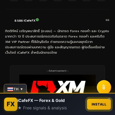
อ.บอม iCafeFX
กิตติทัศน์ เจริญพนาสิทธิ์ (อ.บอม) — นักเทรด Forex ทองคำ และ Crypto
มากกว่า 13 ปี ประสบการณ์เทรดจริงในตลาด Forex ทองคำ และคริปโต
XM VIP Partner ที่ใช้บัญชีจริง ถ่ายทอดความรู้และกลยุทธ์จาก
ประสบการณ์ตรงผ่านบทความ คู่มือ และสัญญาณเทรด ผู้ก่อตั้งเครือข่าย
เว็บไซต์ iCafeFX สำหรับนักเทรดไทย
- Advertisement -
📱
TH ▼
Contact us
×
iCafeFX — Forex & Gold
FX
INSTALL
★ Free signals & analysis
Open
chaty