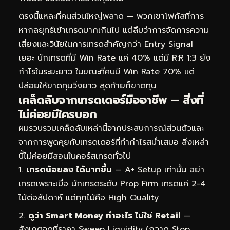
ตรงนี้แหละที่คนส่วนใหญ่พลาด — พวกเขาโฟกัสที่การ
หากลยุทธ์เข้าเทรดมากเกินไป แต่ลืมว่าการจัดการความ
เสี่ยงและวินัยในการเทรดสำคัญกว่า Entry Signal
เยอะ นักเทรดที่มี Win Rate แค่ 40% แต่มี R:R 1:3 ยัง
กำไรในระยะยาว ในขณะที่คนมี Win Rate 70% แต่
ปล่อยให้ขาดทุนวิ่งยาว สุดท้ายก็ขาดทุน
เคล็ดลับจากเทรดเดอร์มืออาชีพ — สิ่งที่
ไม่ค่อยมีใครบอก
ผมรวบรวมเคล็ดลับเหล่านี้จากประสบการณ์ส่วนตัวและ
จากการพูดคุยกับเทรดเดอร์ที่ทำกำไรสม่ำเสมอ สิ่งเหล่า
นี้ไม่ค่อยมีสอนในคอร์สเทรดทั่วไป
เทรดน้อยลง ได้มากขึ้น
— A+ Setup เท่านั้น อย่า
เทรดเพราะเบื่อ นักเทรดระดับ Prop Firm เทรดแค่ 2-4
ไม้ต่อสัปดาห์ แต่ทุกไม้คือ High Quality
ดูว่า Smart Money ทำอะไร ไม่ใช่ Retail
—
สังเกตจุดที่ราคา Sweep Liquidity (กวาด Stop