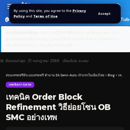
Aa
Font
By using this site, you agree to the
Privacy
Accept
Resizer
Policy
and
Terms of Use
.
🏠 หน้าแรก
ราคาทอง SPDR
📰 บทความ
🎬 YouTub
การเปิดเผยข้อมูล:
บทความนี้มีลิงก์พันธมิตร (affiliate link) หาก
คุณสมัครผ่านลิงก์ของเรา เราจะได้รับค่าคอมมิชชันโดยไม่มีค่าใช้จ่าย
เพิ่มเติมสำหรับคุณ
อ่านนโยบายฉบับเต็ม
📅 อัปเดตล่าสุด:
21 กรกฎาคม 2569
· เขียนโดย
อ.บอม
สอนเทรดฟรีมีระบบเทรดฟรี ตำนาน EA Semi-Auto เจ้าแรกในเมืองไทย
>
Blog
>
เทคนิคการเทรด
เทคนิคการเทรด
เทคนิค Order Block
Refinement วิธีย่อยโซน OB
SMC อย่างเทพ