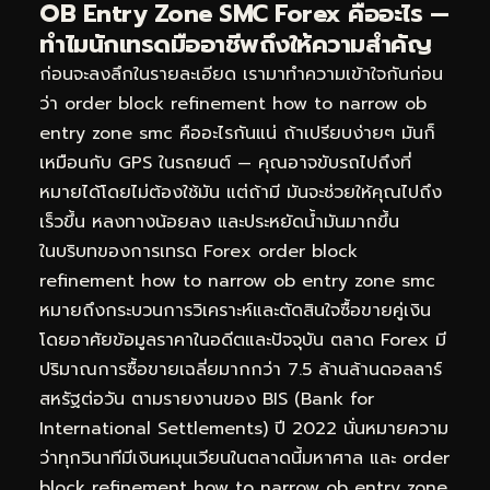
OB Entry Zone SMC Forex คืออะไร —
ทำไมนักเทรดมืออาชีพถึงให้ความสำคัญ
ก่อนจะลงลึกในรายละเอียด เรามาทำความเข้าใจกันก่อน
ว่า order block refinement how to narrow ob
entry zone smc คืออะไรกันแน่ ถ้าเปรียบง่ายๆ มันก็
เหมือนกับ GPS ในรถยนต์ — คุณอาจขับรถไปถึงที่
หมายได้โดยไม่ต้องใช้มัน แต่ถ้ามี มันจะช่วยให้คุณไปถึง
เร็วขึ้น หลงทางน้อยลง และประหยัดน้ำมันมากขึ้น
ในบริบทของการเทรด Forex order block
refinement how to narrow ob entry zone smc
หมายถึงกระบวนการวิเคราะห์และตัดสินใจซื้อขายคู่เงิน
โดยอาศัยข้อมูลราคาในอดีตและปัจจุบัน ตลาด Forex มี
ปริมาณการซื้อขายเฉลี่ยมากกว่า 7.5 ล้านล้านดอลลาร์
สหรัฐต่อวัน ตามรายงานของ BIS (Bank for
International Settlements) ปี 2022 นั่นหมายความ
ว่าทุกวินาทีมีเงินหมุนเวียนในตลาดนี้มหาศาล และ order
block refinement how to narrow ob entry zone