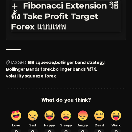
Fibonacci Extension วิธี
ตั้ง Take Profit Target
Forex แบบเทพ
TAGGED:
BB squeeze
bollinger band strategy
Bollinger Bands forex
bollinger bands วิธีใช้
volatility squeeze forex
What do you think?
Love
Sad
Happy
Sleepy
Angry
Dead
Wink
0
0
0
0
0
0
0