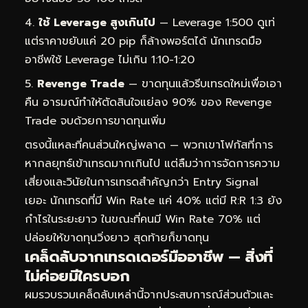
ใช้ Leverage สูงเกินไป
— Leverage 1:500 ดูเท่
แต่ราคาขยับแค่ 20 pip ก็ล้างพอร์ตได้ นักเทรดมือ
อาชีพใช้ Leverage ไม่เกิน 1:10-1:20
Revenge Trade
— ขาดทุนแล้วรีบเทรดใหม่เพื่อเอา
คืน อารมณ์ทำให้ตัดสินใจแย่ลง 90% ของ Revenge
Trade จบด้วยการขาดทุนเพิ่ม
ตรงนี้แหละที่คนส่วนใหญ่พลาด — พวกเขาโฟกัสที่การ
หากลยุทธ์เข้าเทรดมากเกินไป แต่ลืมว่าการจัดการความ
เสี่ยงและวินัยในการเทรดสำคัญกว่า Entry Signal
เยอะ นักเทรดที่มี Win Rate แค่ 40% แต่มี R:R 1:3 ยัง
กำไรในระยะยาว ในขณะที่คนมี Win Rate 70% แต่
ปล่อยให้ขาดทุนวิ่งยาว สุดท้ายก็ขาดทุน
เคล็ดลับจากเทรดเดอร์มืออาชีพ — สิ่งที่
ไม่ค่อยมีใครบอก
ผมรวบรวมเคล็ดลับเหล่านี้จากประสบการณ์ส่วนตัวและ