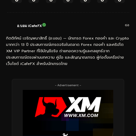
อ.บอม iCafeFX
กิตติทัศน์ เจริญพนาสิทธิ์ (อ.บอม) — นักเทรด Forex ทองคำ และ Crypto
มากกว่า 13 ปี ประสบการณ์เทรดจริงในตลาด Forex ทองคำ และคริปโต
XM VIP Partner ที่ใช้บัญชีจริง ถ่ายทอดความรู้และกลยุทธ์จาก
ประสบการณ์ตรงผ่านบทความ คู่มือ และสัญญาณเทรด ผู้ก่อตั้งเครือข่าย
เว็บไซต์ iCafeFX สำหรับนักเทรดไทย
- Advertisement -