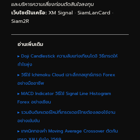
และบริหารความเสี่ยงก่อนตัดสินใจลงทุน
เว็บไซต์ในเครือ:
XM Signal
·
SiamLanCard
·
Siam2R
อ่านเพิ่มเติม
▸ Doji Candlestick ความลับแท่งเทียนโดจิ วิธีเทรดให้
กำไรพุ่ง
▸ วิธีใช้ Ichimoku Cloud เจาะลึกกลยุทธ์เทรด Forex
อย่างมืออาชีพ
▸ MACD Indicator วิธีใช้ Signal Line Histogram
Forex อย่างเซียน
▸ รวมอินดิเคเตอร์ใหม่ที่เทรดเดอร์ไทยต้องลองใช้งาน
อย่างเข้มข้น
▸ เทคนิคทองคำ Moving Average Crossover ตัดกัน
เทรด XAU ยังไง 2569