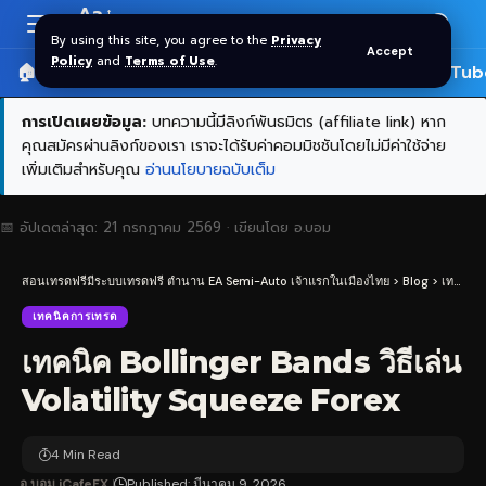
Aa
Font
By using this site, you agree to the
Privacy
Accept
Resizer
Policy
and
Terms of Use
.
🏠 หน้าแรก
ราคาทอง SPDR
📰 บทความ
🎬 YouTub
การเปิดเผยข้อมูล:
บทความนี้มีลิงก์พันธมิตร (affiliate link) หาก
คุณสมัครผ่านลิงก์ของเรา เราจะได้รับค่าคอมมิชชันโดยไม่มีค่าใช้จ่าย
เพิ่มเติมสำหรับคุณ
อ่านนโยบายฉบับเต็ม
📅 อัปเดตล่าสุด:
21 กรกฎาคม 2569
· เขียนโดย
อ.บอม
สอนเทรดฟรีมีระบบเทรดฟรี ตำนาน EA Semi-Auto เจ้าแรกในเมืองไทย
>
Blog
>
เทคนิคการเทรด
เทคนิคการเทรด
เทคนิค Bollinger Bands วิธีเล่น
Volatility Squeeze Forex
4 Min Read
อ.บอม iCafeFX
Published: มีนาคม 9, 2026