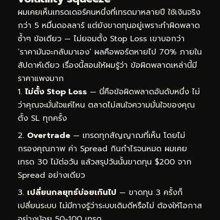
ผมเคยเห็นเทรดเดอร์คนหนึ่งที่เทรดมาหลายปี ใช้เงินจริง
กว่า 5 หมื่นดอลลาร์ แต่ยังขาดทุนอยู่เพราะทำผิดพลาด
ซ้ำๆ ข้อเดียว — ไม่ยอมตั้ง Stop Loss เขาบอกว่า
‘ราคามันจะกลับมาเอง’ ผลคือพอร์ตหายไป 70% ภายใน
สัปดาห์เดียว เรื่องนี้สอนให้ผมรู้ว่า ข้อผิดพลาดเหล่านี้มี
ราคาแพงมาก
ไม่ตั้ง Stop Loss
— นี่คือข้อผิดพลาดอันดับหนึ่ง ไม่
ว่าคุณจะมั่นใจแค่ไหน ตลาดไม่สนใจความมั่นใจของคุณ
ตั้ง SL ทุกครั้ง
Overtrade
— เทรดทุกสัญญาณที่เห็น โดยไม่
กรองคุณภาพ ค่า Spread กินกำไรจนหมด ผมเคย
เทรด 30 ไม้ต่อวัน แล้วสรุปวันนั้นขาดทุน $200 จาก
Spread อย่างเดียว
เปลี่ยนกลยุทธ์บ่อยเกินไป
— ขาดทุน 3 ครั้งก็
เปลี่ยนระบบ ไม่มีทางรู้ว่าระบบเดิมดีหรือไม่ ต้องให้โอกาส
อย่างน้อย 50-100 เทรด