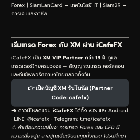
Forex
|
SiamLanCard — เทคโนโลยี IT
|
Siam2R —
การเงินและอาชีพ
เริ่มเทรด Forex กับ XM ผ่าน
iCafeFX
iCafeFX เป็น
XM VIP Partner กว่า 13 ปี
ดูแล
เทรดเดอร์ไทยครบวงจร — สัญญาณเทรด คอร์สสอน
และทีมซัพพอร์ตภาษาไทยตลอดทั้งวัน
👉 เปิดบัญชี XM รับโบนัส (Partner
Code: cafefx)
📲 ดาวน์โหลดแอป
iCafeFX
ได้ทั้ง iOS และ Android
· LINE: @icafefx · Telegram:
t.me/icafefx
⚠️ คำเตือนความเสี่ยง: การเทรด Forex และ CFD มี
ความเสี่ยงสูง อาจสูญเสียเงินลงทุนทั้งหมด โปรดศึกษา