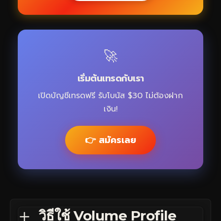
🚀
เริ่มต้นเทรดกับเรา
เปิดบัญชีเทรดฟรี รับโบนัส $30 ไม่ต้องฝาก
เงิน!
👉 สมัครเลย
วิธีใช้ Volume Profile