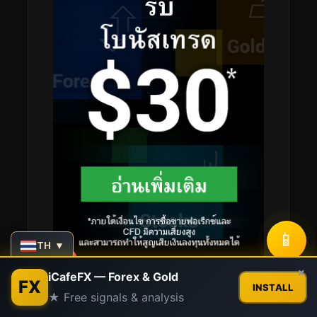
📱
TH ▼
Contact us
×
iCafeFX — Forex & Gold
FX
INSTALL
★ Free signals & analysis
Open
chaty