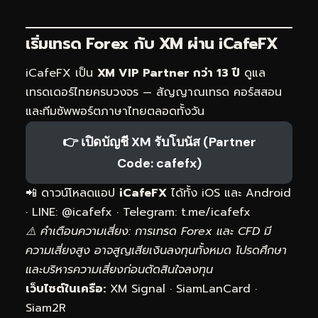
เริ่มเทรด Forex กับ XM ผ่าน
iCafeFX
iCafeFX เป็น
XM VIP Partner กว่า 13 ปี
ดูแล
เทรดเดอร์ไทยครบวงจร — สัญญาณเทรด คอร์สสอน
และทีมซัพพอร์ตภาษาไทยตลอดทั้งวัน
👉 เปิดบัญชี XM รับโบนัส (Partner
Code: cafefx)
📲 ดาวน์โหลดแอป
iCafeFX
ได้ทั้ง iOS และ Android
· LINE: @icafefx · Telegram:
t.me/icafefx
⚠️ คำเตือนความเสี่ยง: การเทรด Forex และ CFD มี
ความเสี่ยงสูง อาจสูญเสียเงินลงทุนทั้งหมด โปรดศึกษา
และบริหารความเสี่ยงก่อนตัดสินใจลงทุน
เว็บไซต์ในเครือ:
XM Signal
·
SiamLanCard
·
Siam2R