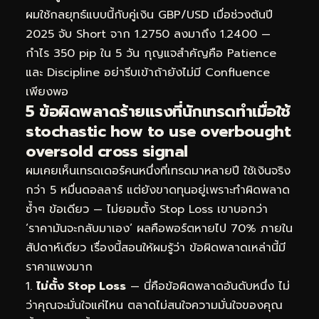
ผมใช้กลยุทธ์แบบนี้กับคู่เงิน GBP/USD เมื่อช่วงต้นปี
2025 จับ Short จาก 1.2750 ลงมาถึง 1.2400 —
กำไร 350 pip ใน 5 วัน กุญแจสำคัญคือ Patience
และ Discipline อย่ารีบเข้าถ้ายังไม่มี Confluence
เพียงพอ
5 ข้อผิดพลาดร้ายแรงที่นักเทรดทำเมื่อใช้
stochastic how to use overbought
oversold cross signal
ผมเคยเห็นเทรดเดอร์คนหนึ่งที่เทรดมาหลายปี ใช้เงินจริง
กว่า 5 หมื่นดอลลาร์ แต่ยังขาดทุนอยู่เพราะทำผิดพลาด
ซ้ำๆ ข้อเดียว — ไม่ยอมตั้ง Stop Loss เขาบอกว่า
‘ราคามันจะกลับมาเอง’ ผลคือพอร์ตหายไป 70% ภายใน
สัปดาห์เดียว เรื่องนี้สอนให้ผมรู้ว่า ข้อผิดพลาดเหล่านี้มี
ราคาแพงมาก
ไม่ตั้ง Stop Loss
— นี่คือข้อผิดพลาดอันดับหนึ่ง ไม่
ว่าคุณจะมั่นใจแค่ไหน ตลาดไม่สนใจความมั่นใจของคุณ