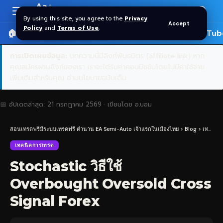
Aa
Font
By using this site, you agree to the
Privacy
Accept
Resizer
Policy
and
Terms of Use
.
🏠 หน้าแรก
ราคาทอง SPDR
📰 บทความ
🎬 YouTub
การเปิดเผยข้อมูล:
บทความนี้มีลิงก์พันธมิตร (affiliate link) หาก
คุณสมัครผ่านลิงก์ของเรา เราจะได้รับค่าคอมมิชชันโดยไม่มีค่าใช้จ่าย
เพิ่มเติมสำหรับคุณ
อ่านนโยบายฉบับเต็ม
📅 อัปเดตล่าสุด:
21 กรกฎาคม 2569
· เขียนโดย
อ.บอม
สอนเทรดฟรีมีระบบเทรดฟรี ตำนาน EA Semi-Auto เจ้าแรกในเมืองไทย
>
Blog
>
เทคนิคการเทรด
เทคนิคการเทรด
Stochastic วิธีใช้
Overbought Oversold Cross
Signal Forex