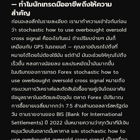
— ทำไมนักเทรดมืออาชีพถึงให้ความ
สำคัญ
ก่อนจะลงลึกในรายละเอียด เรามาทำความเข้าใจกันก่อน
ว่า stochastic how to use overbought oversold
cross signal คืออะไรกันแน่ ถ้าเปรียบง่ายๆ มันก็
เหมือนกับ GPS ในรถยนต์ — คุณอาจขับรถไปถึงที่
หมายได้โดยไม่ต้องใช้มัน แต่ถ้ามี มันจะช่วยให้คุณไปถึง
เร็วขึ้น หลงทางน้อยลง และประหยัดน้ำมันมากขึ้น
ในบริบทของการเทรด Forex stochastic how to
use overbought oversold cross signal หมายถึง
กระบวนการวิเคราะห์และตัดสินใจซื้อขายคู่เงินโดยอาศัย
ข้อมูลราคาในอดีตและปัจจุบัน ตลาด Forex มีปริมาณ
การซื้อขายเฉลี่ยมากกว่า 7.5 ล้านล้านดอลลาร์สหรัฐต่อ
วัน ตามรายงานของ BIS (Bank for International
Settlements) ปี 2022 นั่นหมายความว่าทุกวินาทีมีเงิน
หมุนเวียนในตลาดนี้มหาศาล และ stochastic how to
use overbought oversold cross signal เป็นเครื่อง