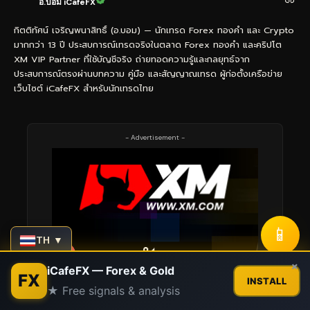
อ.บอม iCafeFX
กิตติทัศน์ เจริญพนาสิทธิ์ (อ.บอม) — นักเทรด Forex ทองคำ และ Crypto
มากกว่า 13 ปี ประสบการณ์เทรดจริงในตลาด Forex ทองคำ และคริปโต
XM VIP Partner ที่ใช้บัญชีจริง ถ่ายทอดความรู้และกลยุทธ์จาก
ประสบการณ์ตรงผ่านบทความ คู่มือ และสัญญาณเทรด ผู้ก่อตั้งเครือข่าย
เว็บไซต์ iCafeFX สำหรับนักเทรดไทย
- Advertisement -
📱
TH ▼
Contact us
×
iCafeFX — Forex & Gold
FX
INSTALL
★ Free signals & analysis
Open
chaty