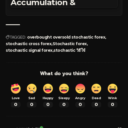
Accumulation &
TAGGED:
overbought oversold stochastic forex
stochastic cross forex
Stochastic forex
stochastic signal forex
stochastic วิธีใช้
What do you think?
Love
Sad
Happy
Sleepy
Angry
Dead
Wink
0
0
0
0
0
0
0