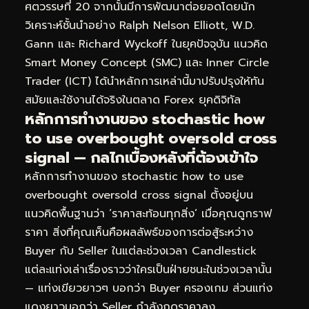
ศตวรรษที่ 20 จากนั้นมีการพัฒนาต่อยอดโดยนัก
วิเคราะห์ชั้นนำอย่าง Ralph Nelson Elliott, W.D.
Gann และ Richard Wyckoff ในยุคปัจจุบัน แนวคิด
Smart Money Concept (SMC) และ Inner Circle
Trader (ICT) ได้นำหลักการเหล่านี้มาปรับปรุงให้ทัน
สมัยและใช้งานได้จริงในตลาด Forex ยุคดิจิทัล
หลักการทำงานของ stochastic how
to use overbought oversold cross
signal — กลไกเบื้องหลังที่ต้องเข้าใจ
หลักการทำงานของ stochastic how to use
overbought oversold cross signal ตั้งอยู่บน
แนวคิดพื้นฐานว่า ‘ราคาสะท้อนทุกสิ่ง’ เมื่อคุณดูกราฟ
ราคา สิ่งที่คุณเห็นคือผลลัพธ์ของการต่อสู้ระหว่าง
Buyer กับ Seller ในแต่ละช่วงเวลา Candlestick
แต่ละแท่งเล่าเรื่องราวว่าใครเป็นฝ่ายชนะในช่วงเวลานั้น
— แท่งเขียวยาวๆ บอกว่า Buyer ครองเกม ส่วนแท่ง
แดงยาวบอกว่า Seller กำลังกดราคาลง