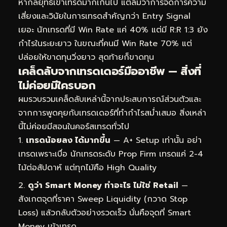
หากลยุทธ์เข้าเทรดมากเกินไป แต่ลืมว่าการจัดการความ
เสี่ยงและวินัยในการเทรดสำคัญกว่า Entry Signal
เยอะ นักเทรดที่มี Win Rate แค่ 40% แต่มี R:R 1:3 ยัง
กำไรในระยะยาว ในขณะที่คนมี Win Rate 70% แต่
ปล่อยให้ขาดทุนวิ่งยาว สุดท้ายก็ขาดทุน
เคล็ดลับจากเทรดเดอร์มืออาชีพ — สิ่งที่
ไม่ค่อยมีใครบอก
ผมรวบรวมเคล็ดลับเหล่านี้จากประสบการณ์ส่วนตัวและ
จากการพูดคุยกับเทรดเดอร์ที่ทำกำไรสม่ำเสมอ สิ่งเหล่า
นี้ไม่ค่อยมีสอนในคอร์สเทรดทั่วไป
เทรดน้อยลง ได้มากขึ้น
— A+ Setup เท่านั้น อย่า
เทรดเพราะเบื่อ นักเทรดระดับ Prop Firm เทรดแค่ 2-4
ไม้ต่อสัปดาห์ แต่ทุกไม้คือ High Quality
ดูว่า Smart Money ทำอะไร ไม่ใช่ Retail
—
สังเกตจุดที่ราคา Sweep Liquidity (กวาด Stop
Loss) แล้วกลับตัวอย่างรวดเร็ว นั่นคือจุดที่ Smart
Money เข้าเทรด