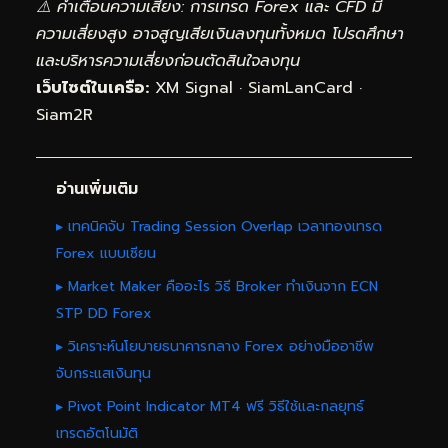
⚠️ คำเตือนความเสี่ยง: การเทรด Forex และ CFD มี
ความเสี่ยงสูง อาจสูญเสียเงินลงทุนทั้งหมด โปรดศึกษา
และบริหารความเสี่ยงก่อนตัดสินใจลงทุน
เว็บไซต์ในเครือ:
XM Signal
·
SiamLanCard
·
Siam2R
อ่านเพิ่มเติม
▸ เทคนิคจับ Trading Session Overlap เวลาทองเทรด
Forex แบบเซียน
▸ Market Maker คืออะไร วิธี Broker ทำเงินจาก ECN
STP DD Forex
▸ วิเคราะห์นโยบายธนาคารกลาง Forex อย่างมืออาชีพ
จับกระแสเงินทุน
▸ Pivot Point Indicator MT4 ฟรี วิธีใช้และกลยุทธ์
เทรดอัตโนมัติ