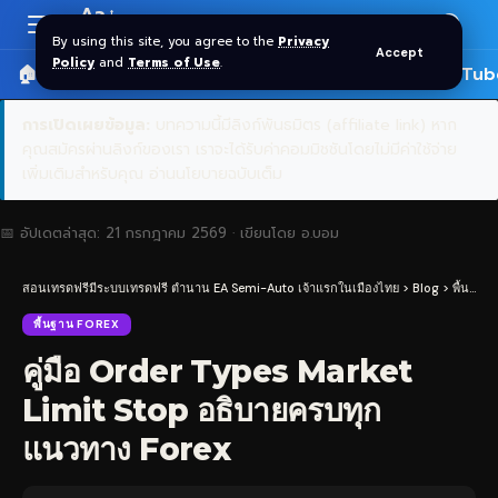
Aa
Font
By using this site, you agree to the
Privacy
Accept
Resizer
Policy
and
Terms of Use
.
🏠 หน้าแรก
ราคาทอง SPDR
📰 บทความ
🎬 YouTub
การเปิดเผยข้อมูล:
บทความนี้มีลิงก์พันธมิตร (affiliate link) หาก
คุณสมัครผ่านลิงก์ของเรา เราจะได้รับค่าคอมมิชชันโดยไม่มีค่าใช้จ่าย
เพิ่มเติมสำหรับคุณ
อ่านนโยบายฉบับเต็ม
📅 อัปเดตล่าสุด:
21 กรกฎาคม 2569
· เขียนโดย
อ.บอม
สอนเทรดฟรีมีระบบเทรดฟรี ตำนาน EA Semi-Auto เจ้าแรกในเมืองไทย
>
Blog
>
พื้นฐาน Forex
พื้นฐาน FOREX
คู่มือ Order Types Market
Limit Stop อธิบายครบทุก
แนวทาง Forex