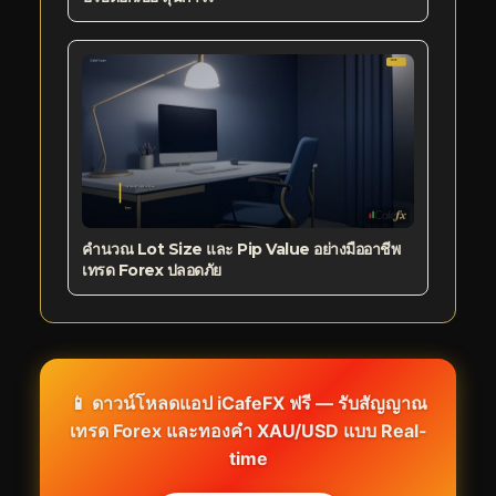
คำนวณ Lot Size และ Pip Value อย่างมืออาชีพ
เทรด Forex ปลอดภัย
📱 ดาวน์โหลดแอป iCafeFX ฟรี — รับสัญญาณ
เทรด Forex และทองคำ XAU/USD แบบ Real-
time