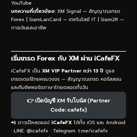
YouTube
บทความที่เกี่ยวข้อง:
XM Signal — สัญญาณเทรด
Forex
|
SiamLanCard — เทคโนโลยี IT
|
Siam2R —
การเงินและอาชีพ
เริ่มเทรด Forex กับ XM ผ่าน
iCafeFX
iCafeFX เป็น
XM VIP Partner กว่า 13 ปี
ดูแล
เทรดเดอร์ไทยครบวงจร — สัญญาณเทรด คอร์สสอน
และทีมซัพพอร์ตภาษาไทยตลอดทั้งวัน
👉 เปิดบัญชี XM รับโบนัส (Partner
Code: cafefx)
📲 ดาวน์โหลดแอป
iCafeFX
ได้ทั้ง iOS และ Android
· LINE: @icafefx · Telegram:
t.me/icafefx