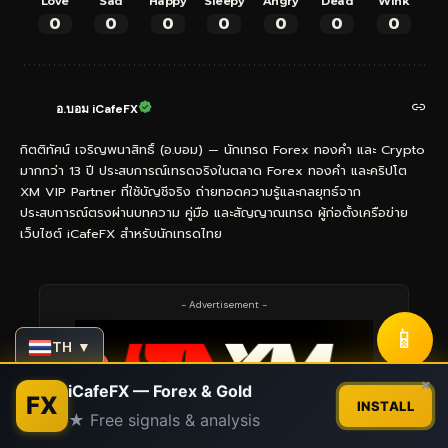
Love
Sad
Happy
Sleepy
Angry
Dead
Wink
0
0
0
0
0
0
0
อ.บอม iCafeFX
กิตติทัศน์ เจริญพนาสิทธิ์ (อ.บอม) — นักเทรด Forex ทองคำ และ Crypto
มากกว่า 13 ปี ประสบการณ์เทรดจริงในตลาด Forex ทองคำ และคริปโต
XM VIP Partner ที่ใช้บัญชีจริง ถ่ายทอดความรู้และกลยุทธ์จาก
ประสบการณ์ตรงผ่านบทความ คู่มือ และสัญญาณเทรด ผู้ก่อตั้งเครือข่าย
เว็บไซต์ iCafeFX สำหรับนักเทรดไทย
- Advertisement -
📱
TH ▼
Contact us
×
iCafeFX — Forex & Gold
FX
INSTALL
★ Free signals & analysis
Open
chaty