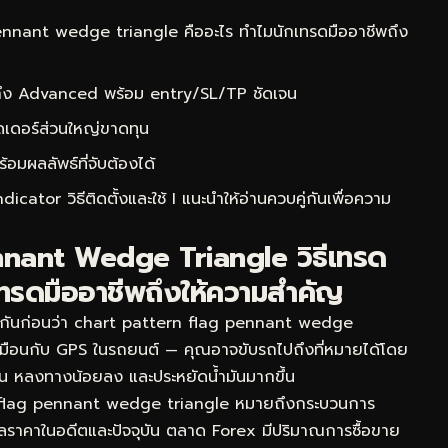
nnant wedge triangle คืออะไร ทำไมนักเทรดมืออาชีพถึง
 ถึง Advanced พร้อม entry/SL/TP ชัดเจน
ดเดอร์ส่วนใหญ่ขาดทุน
ผลลัพธ์ที่จับต้องได้
ator วิธีติดตั้งและใช้ I
แนะนำให้อ่านควบคู่กันเพื่อความ
nant Wedge Triangle วิธีเทรด
ทรดมืออาชีพถึงให้ความสำคัญ
ใจกันก่อนว่า chart pattern flag pennant wedge
็เหมือนกับ GPS ในรถยนต์ — คุณอาจขับรถไปถึงที่หมายได้โดย
็วขึ้น หลงทางน้อยลง และประหยัดน้ำมันมากขึ้น
 flag pennant wedge triangle หมายถึงกระบวนการ
้อมูลราคาในอดีตและปัจจุบัน ตลาด Forex มีปริมาณการซื้อขาย