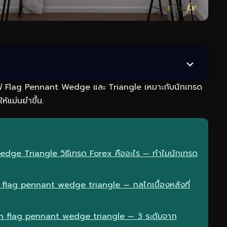
าฟ Flag Pennant Wedge และ Triangle เหมาะกับนักเทรด
ห้แม่นยำขึ้น.
dge Triangle วิธีเทรด Forex คืออะไร — ทำไมนักเทรด
flag pennant wedge triangle — กลไกเบื้องหลังที่
rn flag pennant wedge triangle — 3 ระดับจาก