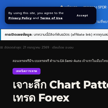
🏠 หน้าแรก
ราคาทอง SPDR
By using this site, you agree to the
Accept
Privacy Policy
and
Terms of Use
.
สมัครกลุ่ม VIP
❓ คำถามที่พบ
การเปิดเผยข้อมูล:
บทความนี้มีลิงก์พันธมิตร (affiliate link) หากคุณสมั
📅 อัปเดตล่าสุด:
21 กรกฎาคม 2569
· เขียนโดย
อ.บอม
สอนเทรดฟรีมีระบบเทรดฟรี ตำนาน EA Semi-Auto เจ้าแรกในเมืองไทย
เทคนิคการเทรด
เจาะลึก Chart Pa
เทรด Forex