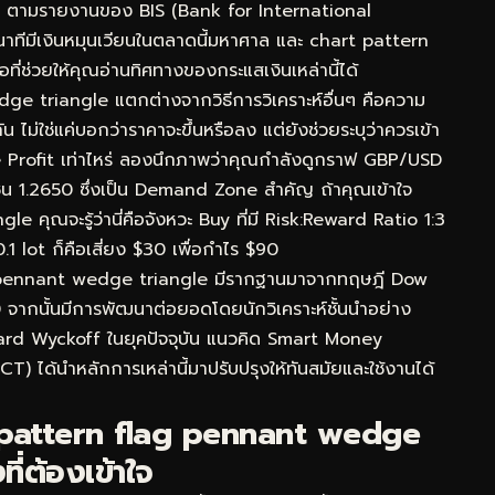
วัน ตามรายงานของ BIS (Bank for International
นาทีมีเงินหมุนเวียนในตลาดนี้มหาศาล และ chart pattern
ี่ช่วยให้คุณอ่านทิศทางของกระแสเงินเหล่านี้ได้
dge triangle แตกต่างจากวิธีการวิเคราะห์อื่นๆ คือความ
่ใช่แค่บอกว่าราคาจะขึ้นหรือลง แต่ยังช่วยระบุว่าควรเข้า
 Profit เท่าไหร่ ลองนึกภาพว่าคุณกำลังดูกราฟ GBP/USD
ซน 1.2650 ซึ่งเป็น Demand Zone สำคัญ ถ้าคุณเข้าใจ
คุณจะรู้ว่านี่คือจังหวะ Buy ที่มี Risk:Reward Ratio 1:3
1 lot ก็คือเสี่ยง $30 เพื่อกำไร $90
g pennant wedge triangle มีรากฐานมาจากทฤษฎี Dow
0 จากนั้นมีการพัฒนาต่อยอดโดยนักวิเคราะห์ชั้นนำอย่าง
ard Wyckoff ในยุคปัจจุบัน แนวคิด Smart Money
) ได้นำหลักการเหล่านี้มาปรับปรุงให้ทันสมัยและใช้งานได้
 pattern flag pennant wedge
ี่ต้องเข้าใจ