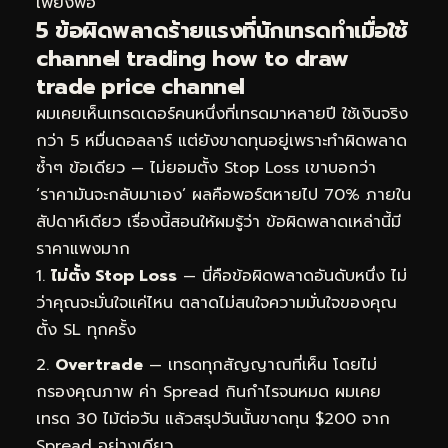
เพียงพอ
5 ข้อผิดพลาดร้ายแรงที่นักเทรดทำเมื่อใช้
channel trading how to draw
trade price channel
ผมเคยเห็นเทรดเดอร์คนหนึ่งที่เทรดมาหลายปี ใช้เงินจริง
กว่า 5 หมื่นดอลลาร์ แต่ยังขาดทุนอยู่เพราะทำผิดพลาด
ซ้ำๆ ข้อเดียว — ไม่ยอมตั้ง Stop Loss เขาบอกว่า
‘ราคามันจะกลับมาเอง’ ผลคือพอร์ตหายไป 70% ภายใน
สัปดาห์เดียว เรื่องนี้สอนให้ผมรู้ว่า ข้อผิดพลาดเหล่านี้มี
ราคาแพงมาก
ไม่ตั้ง Stop Loss
— นี่คือข้อผิดพลาดอันดับหนึ่ง ไม่
ว่าคุณจะมั่นใจแค่ไหน ตลาดไม่สนใจความมั่นใจของคุณ
ตั้ง SL ทุกครั้ง
Overtrade
— เทรดทุกสัญญาณที่เห็น โดยไม่
กรองคุณภาพ ค่า Spread กินกำไรจนหมด ผมเคย
เทรด 30 ไม้ต่อวัน แล้วสรุปวันนั้นขาดทุน $200 จาก
Spread อย่างเดียว