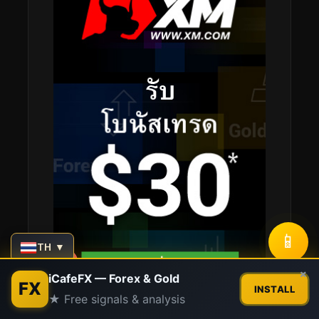
📱
TH ▼
Contact us
×
iCafeFX — Forex & Gold
FX
INSTALL
★ Free signals & analysis
Open
chaty