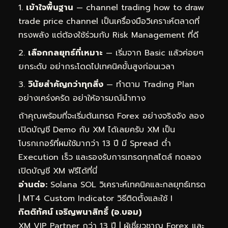
เข้าใจพื้นฐาน
— channel trading how to draw
trade price channel เป็นเครื่องมือวิเคราะห์ตลาดที่
ทรงพลัง แต่ต้องใช้ร่วมกับ Risk Management ที่ดี
เลือกกลยุทธ์ที่เหมาะ
— เริ่มจาก Basic แล้วค่อยๆ
ยกระดับ อย่ากระโดดไปเทคนิคขั้นสูงก่อนเวลา
วินัยสำคัญกว่าทุกสิ่ง
— ทำตาม Trading Plan
อย่างเคร่งครัด อย่าให้อารมณ์นำทาง
ถ้าคุณพร้อมที่จะเริ่มต้นเทรด Forex อย่างจริงจัง ลอง
เปิดบัญชี Demo กับ XM ได้เลยครับ XM เป็น
โบรกเกอร์ที่ผมใช้มากว่า 13 ปี มี Spread ต่ำ
Execution เร็ว และรองรับการเทรดทุกสไตล์
ทดลอง
เปิดบัญชี XM ฟรีได้ที่นี่
อ่านต่อ:
Solana SOL วิเคราะห์เทคนิคและกลยุทธ์เทรด
|
MT4 Custom Indicator วิธีติดตั้งและใช้ I
กิตติทัศน์ เจริญพนาสิทธิ์ (อ.บอม)
XM VIP Partner กว่า 13 ปี | ผู้เชี่ยวชาญ Forex และ