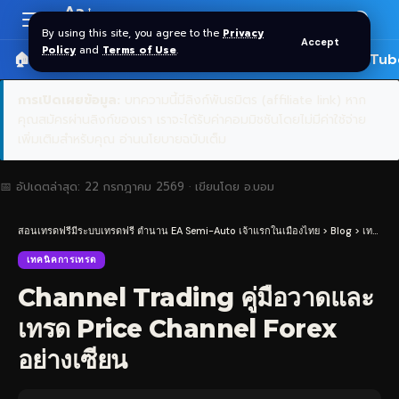
Aa
Font
By using this site, you agree to the
Privacy
Accept
Resizer
Policy
and
Terms of Use
.
🏠 หน้าแรก
ราคาทอง SPDR
📰 บทความ
🎬 YouTub
การเปิดเผยข้อมูล:
บทความนี้มีลิงก์พันธมิตร (affiliate link) หาก
คุณสมัครผ่านลิงก์ของเรา เราจะได้รับค่าคอมมิชชันโดยไม่มีค่าใช้จ่าย
เพิ่มเติมสำหรับคุณ
อ่านนโยบายฉบับเต็ม
📅 อัปเดตล่าสุด:
22 กรกฎาคม 2569
· เขียนโดย
อ.บอม
สอนเทรดฟรีมีระบบเทรดฟรี ตำนาน EA Semi-Auto เจ้าแรกในเมืองไทย
>
Blog
>
เทคนิคการเทรด
เทคนิคการเทรด
Channel Trading คู่มือวาดและ
เทรด Price Channel Forex
อย่างเซียน