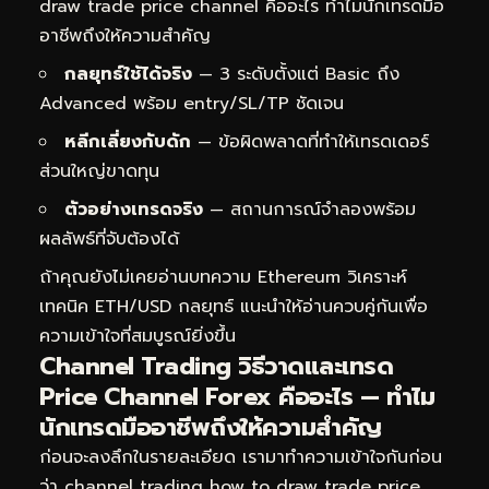
draw trade price channel คืออะไร ทำไมนักเทรดมือ
อาชีพถึงให้ความสำคัญ
กลยุทธ์ใช้ได้จริง
— 3 ระดับตั้งแต่ Basic ถึง
Advanced พร้อม entry/SL/TP ชัดเจน
หลีกเลี่ยงกับดัก
— ข้อผิดพลาดที่ทำให้เทรดเดอร์
ส่วนใหญ่ขาดทุน
ตัวอย่างเทรดจริง
— สถานการณ์จำลองพร้อม
ผลลัพธ์ที่จับต้องได้
ถ้าคุณยังไม่เคยอ่านบทความ
Ethereum วิเคราะห์
เทคนิค ETH/USD กลยุทธ์
แนะนำให้อ่านควบคู่กันเพื่อ
ความเข้าใจที่สมบูรณ์ยิ่งขึ้น
Channel Trading วิธีวาดและเทรด
Price Channel Forex คืออะไร — ทำไม
นักเทรดมืออาชีพถึงให้ความสำคัญ
ก่อนจะลงลึกในรายละเอียด เรามาทำความเข้าใจกันก่อน
ว่า channel trading how to draw trade price