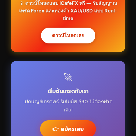
📱 ดาวน์โหลดแอป iCafeFX ฟรี — รับสัญญาณ
เทรด Forex และทองคำ XAU/USD แบบ Real-
time
ดาวน์โหลดเลย
🚀
เริ่มต้นเทรดกับเรา
เปิดบัญชีเทรดฟรี รับโบนัส $30 ไม่ต้องฝาก
เงิน!
👉 สมัครเลย