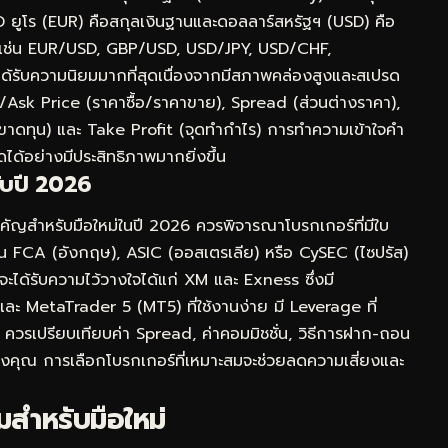
D ยูโร (EUR) คือสกุลเงินฐานและดอลลาร์สหรัฐฯ (USD) คือ
rs) เช่น EUR/USD, GBP/USD, USD/JPY, USD/CHF,
้รับความนิยมมากที่สุดเนื่องจากมีสภาพคล่องสูงและสเปรด
id/Ask Price (ราคาซื้อ/ราคาขาย), Spread (ส่วนต่างราคา),
รขาดทุน) และ Take Profit (จุดทำกำไร) การทำความเข้าใจคำ
าดได้อย่างมีประสิทธิภาพมากยิ่งขึ้น
ับปี 2026
สำคัญสำหรับมือใหม่ในปี 2026 ควรพิจารณาโบรกเกอร์ที่มีใบ
ช่น FCA (อังกฤษ), ASIC (ออสเตรเลีย) หรือ CySEC (ไซปรัส)
ะได้รับความไว้วางใจได้แก่ XM และ Exness ซึ่งมี
MetaTrader 5 (MT5) ที่ใช้งานง่าย มี Leverage ที่
นี้ ควรเปรียบเทียบค่า Spread, ค่าคอมมิชชั่น, วิธีการฝาก-ถอน
นของคุณ การเลือกโบรกเกอร์ที่เหมาะสมจะช่วยลดความเสี่ยงและ
สำหรับมือใหม่