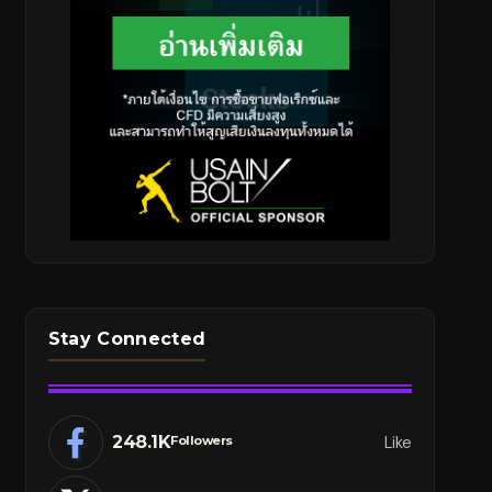
Stay Connected
248.1K
Like
Followers