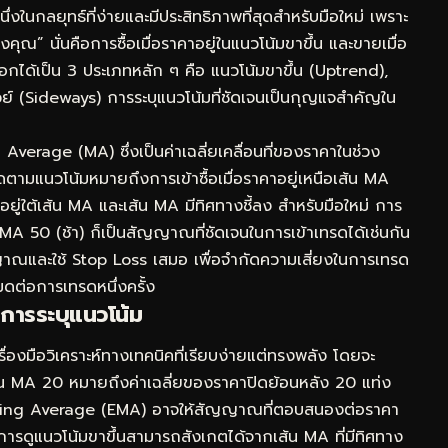
งในกลยุทธ์ที่ง่ายและมีประสิทธิภาพที่สุดสำหรับมือใหม่ เพราะ
คุณ” นั่นคือการซื้อเมื่อราคาอยู่ในแนวโน้มขาขึ้น และขายเมื่อ
กได้เป็น 3 ประเภทหลัก ๆ คือ แนวโน้มขาขึ้น (Uptrend),
์ (Sideways) การระบุแนวโน้มที่ชัดเจนเป็นกุญแจสำคัญใน
g Average (MA) ซึ่งเป็นค่าเฉลี่ยเคลื่อนที่ของราคาในช่วง
ามแนวโน้มหมายถึงการเข้าซื้อเมื่อราคาอยู่เหนือเส้น MA
คาอยู่ใต้เส้น MA และเส้น MA มีทิศทางชี้ลง สำหรับมือใหม่ การ
 MA 50 (ช้า) ก็เป็นสัญญาณที่ชัดเจนในการเข้าเทรดได้เช่นกัน
าณและใช้ Stop Loss เสมอ เพื่อจำกัดความเสี่ยงในการเทรด
หมดต่อการเทรดหนึ่งครั้ง
การระบุแนวโน้ม
รื่องมือวิเคราะห์ทางเทคนิคที่เรียบง่ายแต่ทรงพลัง โดยจะ
่น MA 20 หมายถึงค่าเฉลี่ยของราคาปิดย้อนหลัง 20 แท่ง
Moving Average (EMA) อาจให้สัญญาณที่ตอบสนองต่อราคา
ารดูแนวโน้มขาขึ้นสามารถสังเกตได้จากเส้น MA ที่มีทิศทาง