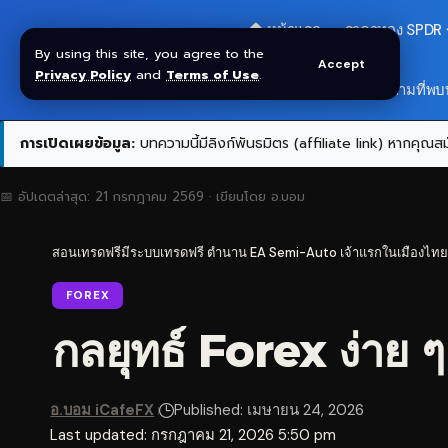
🏠 หน้าแรก
ราคาทอง SPDR
By using this site, you agree to the
Accept
Privacy Policy
and
Terms of Use
.
สมัครกลุ่ม VIP
❓ คำถามที่พบ
การเปิดเผยข้อมูล:
บทความนี้มีลิงก์พันธมิตร (affiliate link) หากคุณสมั
📅 อัปเดตล่าสุด:
21 กรกฎาคม 2569
· เขียนโดย
อ.บอม
สอนเทรดฟรีมีระบบเทรดฟรี ตำนาน EA Semi-Auto เจ้าแรกในเมืองไทย
FOREX
กลยุทธ์ Forex ง่าย 
อ.บอม iCafeFX
Published: เมษายน 24, 2026
Last updated: กรกฎาคม 21, 2026 5:50 pm