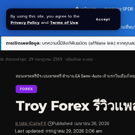
🏠 หน้าแรก
ราคาทอง SPDR
By using this site, you agree to the
Accept
Privacy Policy
and
Terms of Use
.
สมัครกลุ่ม VIP
❓ คำถามที่พบ
การเปิดเผยข้อมูล:
บทความนี้มีลิงก์พันธมิตร (affiliate link) หากคุณสมั
📅 อัปเดตล่าสุด:
29 กรกฎาคม 2569
· เขียนโดย
อ.บอม
สอนเทรดฟรีมีระบบเทรดฟรี ตำนาน EA Semi-Auto เจ้าแรกในเมืองไทย
FOREX
Troy Forex รีวิวแ
อ.บอม iCafeFX
Published: เมษายน 26, 2026
Last updated: กรกฎาคม 29, 2026 2:06 am