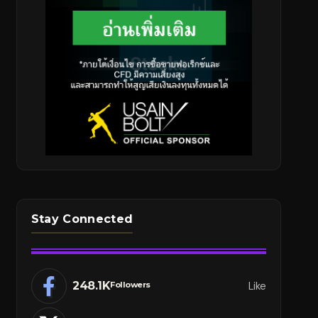
Stay Connected
248.1K
Like
Followers