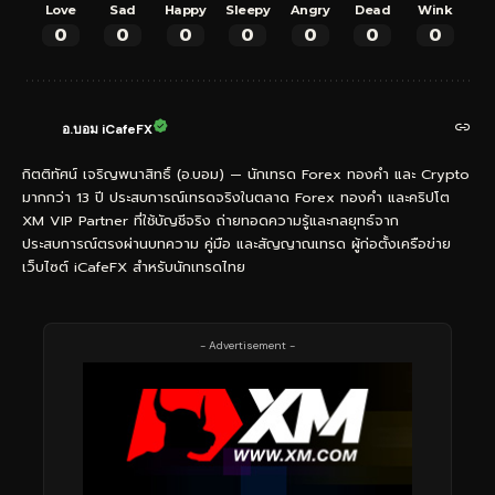
Love
Sad
Happy
Sleepy
Angry
Dead
Wink
0
0
0
0
0
0
0
อ.บอม iCafeFX
กิตติทัศน์ เจริญพนาสิทธิ์ (อ.บอม) — นักเทรด Forex ทองคำ และ Crypto
มากกว่า 13 ปี ประสบการณ์เทรดจริงในตลาด Forex ทองคำ และคริปโต
XM VIP Partner ที่ใช้บัญชีจริง ถ่ายทอดความรู้และกลยุทธ์จาก
ประสบการณ์ตรงผ่านบทความ คู่มือ และสัญญาณเทรด ผู้ก่อตั้งเครือข่าย
เว็บไซต์ iCafeFX สำหรับนักเทรดไทย
- Advertisement -