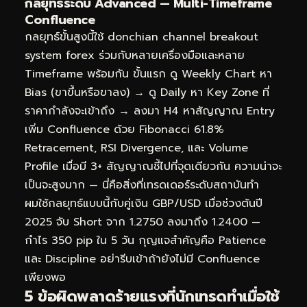
กลยุทธ์ระดับ Advanced — Multi-Timeframe
Confluence
กลยุทธ์ขั้นสูงนี้ใช้ donchian channel breakout
system forex ร่วมกับหลายเครื่องมือและหลาย
Timeframe พร้อมกัน ขั้นแรก ดู Weekly Chart หา
Bias (ขาขึ้นหรือขาลง) → ดู Daily หา Key Zone ที่
ราคากำลังจะเข้าถึง → ลงมา H4 หาสัญญาณ Entry
เพิ่ม Confluence ด้วย Fibonacci 61.8%
Retracement, RSI Divergence, และ Volume
Profile เมื่อมี 3+ สัญญาณชี้ไปที่จุดเดียวกัน ความน่าจะ
เป็นจะสูงมาก — นี่คือสิ่งที่เทรดเดอร์ระดับสถาบันทำ
ผมใช้กลยุทธ์แบบนี้กับคู่เงิน GBP/USD เมื่อช่วงต้นปี
2025 จับ Short จาก 1.2750 ลงมาถึง 1.2400 —
กำไร 350 pip ใน 5 วัน กุญแจสำคัญคือ Patience
และ Discipline อย่ารีบเข้าถ้ายังไม่มี Confluence
เพียงพอ
5 ข้อผิดพลาดร้ายแรงที่นักเทรดทำเมื่อใช้