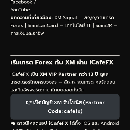
Facebook
/
YouTube
บทความที่เกี่ยวข้อง:
XM Signal — สัญญาณเทรด
Forex
|
SiamLanCard — เทคโนโลยี IT
|
Siam2R —
การเงินและอาชีพ
เริ่มเทรด Forex กับ XM ผ่าน
iCafeFX
iCafeFX เป็น
XM VIP Partner กว่า 13 ปี
ดูแล
เทรดเดอร์ไทยครบวงจร — สัญญาณเทรด คอร์สสอน
และทีมซัพพอร์ตภาษาไทยตลอดทั้งวัน
👉 เปิดบัญชี XM รับโบนัส (Partner
Code: cafefx)
📲 ดาวน์โหลดแอป
iCafeFX
ได้ทั้ง iOS และ Android