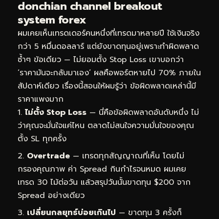
donchian channel breakout
system forex
ผมเคยเห็นเทรดเดอร์คนหนึ่งที่เทรดมาหลายปี ใช้เงินจริง
กว่า 5 หมื่นดอลลาร์ แต่ยังขาดทุนอยู่เพราะทำผิดพลาด
ซ้ำๆ ข้อเดียว — ไม่ยอมตั้ง Stop Loss เขาบอกว่า
‘ราคามันจะกลับมาเอง’ ผลคือพอร์ตหายไป 70% ภายใน
สัปดาห์เดียว เรื่องนี้สอนให้ผมรู้ว่า ข้อผิดพลาดเหล่านี้มี
ราคาแพงมาก
ไม่ตั้ง Stop Loss
— นี่คือข้อผิดพลาดอันดับหนึ่ง ไม่
ว่าคุณจะมั่นใจแค่ไหน ตลาดไม่สนใจความมั่นใจของคุณ
ตั้ง SL ทุกครั้ง
Overtrade
— เทรดทุกสัญญาณที่เห็น โดยไม่
กรองคุณภาพ ค่า Spread กินกำไรจนหมด ผมเคย
เทรด 30 ไม้ต่อวัน แล้วสรุปวันนั้นขาดทุน $200 จาก
Spread อย่างเดียว
เปลี่ยนกลยุทธ์บ่อยเกินไป
— ขาดทุน 3 ครั้งก็