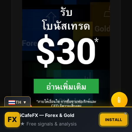
📱
TH ▼
Contact us
×
iCafeFX — Forex & Gold
FX
INSTALL
★ Free signals & analysis
Open
chaty