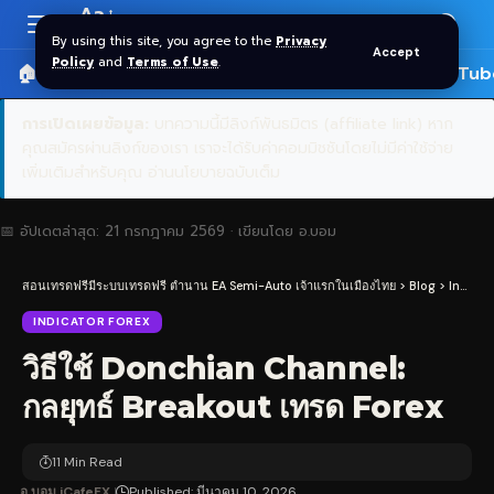
Aa
Font
By using this site, you agree to the
Privacy
Accept
Resizer
Policy
and
Terms of Use
.
🏠 หน้าแรก
ราคาทอง SPDR
📰 บทความ
🎬 YouTub
การเปิดเผยข้อมูล:
บทความนี้มีลิงก์พันธมิตร (affiliate link) หาก
คุณสมัครผ่านลิงก์ของเรา เราจะได้รับค่าคอมมิชชันโดยไม่มีค่าใช้จ่าย
เพิ่มเติมสำหรับคุณ
อ่านนโยบายฉบับเต็ม
📅 อัปเดตล่าสุด:
21 กรกฎาคม 2569
· เขียนโดย
อ.บอม
สอนเทรดฟรีมีระบบเทรดฟรี ตำนาน EA Semi-Auto เจ้าแรกในเมืองไทย
>
Blog
>
Indicator Forex
INDICATOR FOREX
วิธีใช้ Donchian Channel:
กลยุทธ์ Breakout เทรด Forex
11 Min Read
อ.บอม iCafeFX
Published: มีนาคม 10, 2026