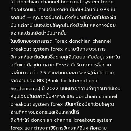
ว่า donchian channel breakout system forex
คืออะไรกันแน่ ถ้าเปรียบง่ายๆ มันก็เหมือนกับ GPS ใน
รถยนต์ — คุณอาจขับรถไปถึงที่หมายได้โดยไม่ต้องใช้
มัน แต่ถ้ามี มันจะช่วยให้คุณไปถึงเร็วขึ้น หลงทางน้อย
ลง และประหยัดน้ำมันมากขึ้น
ในบริบทของการเทรด Forex donchian channel
breakout system forex หมายถึงกระบวนการ
วิเคราะห์และตัดสินใจซื้อขายคู่เงินโดยอาศัยข้อมูลราคาใน
อดีตและปัจจุบัน ตลาด Forex มีปริมาณการซื้อขาย
เฉลี่ยมากกว่า 7.5 ล้านล้านดอลลาร์สหรัฐต่อวัน ตาม
รายงานของ BIS (Bank for International
Settlements) ปี 2022 นั่นหมายความว่าทุกวินาทีมีเงิน
หมุนเวียนในตลาดนี้มหาศาล และ donchian channel
breakout system forex เป็นเครื่องมือที่ช่วยให้คุณ
อ่านทิศทางของกระแสเงินเหล่านี้ได้
สิ่งที่ทำให้ donchian channel breakout system
forex แตกต่างจากวิธีการวิเคราะห์อื่นๆ คือความ