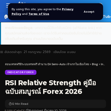
Aa
Font
By using this site, you agree to the
Privacy
Accept
Resizer
Policy
and
Terms of Use
.
🏠 หน้าแรก
ราคาทอง SPDR
📰 บทความ
🎬 YouTub
การเปิดเผยข้อมูล:
บทความนี้มีลิงก์พันธมิตร (affiliate link) หาก
คุณสมัครผ่านลิงก์ของเรา เราจะได้รับค่าคอมมิชชันโดยไม่มีค่าใช้จ่าย
เพิ่มเติมสำหรับคุณ
อ่านนโยบายฉบับเต็ม
📅 อัปเดตล่าสุด:
21 กรกฎาคม 2569
· เขียนโดย
อ.บอม
สอนเทรดฟรีมีระบบเทรดฟรี ตำนาน EA Semi-Auto เจ้าแรกในเมืองไทย
>
Blog
>
Indicator Forex
INDICATOR FOREX
RSI Relative Strength คู่มือ
ฉบับสมบูรณ์ Forex 2026
12 Min Read
อ.บอม iCafeFX
Published: มีนาคม 10, 2026