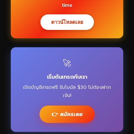
time
ดาวน์โหลดเลย
🚀
เริ่มต้นเทรดกับเรา
เปิดบัญชีเทรดฟรี รับโบนัส $30 ไม่ต้องฝาก
เงิน!
👉 สมัครเลย