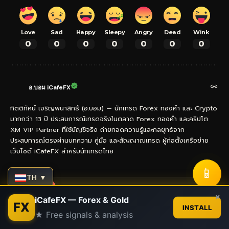
Love
Sad
Happy
Sleepy
Angry
Dead
Wink
0
0
0
0
0
0
0
อ.บอม iCafeFX
กิตติทัศน์ เจริญพนาสิทธิ์ (อ.บอม) — นักเทรด Forex ทองคำ และ Crypto
มากกว่า 13 ปี ประสบการณ์เทรดจริงในตลาด Forex ทองคำ และคริปโต
XM VIP Partner ที่ใช้บัญชีจริง ถ่ายทอดความรู้และกลยุทธ์จาก
ประสบการณ์ตรงผ่านบทความ คู่มือ และสัญญาณเทรด ผู้ก่อตั้งเครือข่าย
เว็บไซต์ iCafeFX สำหรับนักเทรดไทย
📱
TH ▼
- Advertisement -
Contact us
×
iCafeFX — Forex & Gold
FX
INSTALL
★ Free signals & analysis
Open
chaty