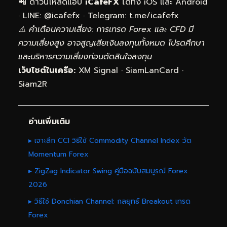
📲 ดาวน์โหลดแอป
iCafeFX
ได้ทั้ง iOS และ Android
· LINE: @icafefx · Telegram:
t.me/icafefx
⚠️ คำเตือนความเสี่ยง: การเทรด Forex และ CFD มี
ความเสี่ยงสูง อาจสูญเสียเงินลงทุนทั้งหมด โปรดศึกษา
และบริหารความเสี่ยงก่อนตัดสินใจลงทุน
เว็บไซต์ในเครือ:
XM Signal
·
SiamLanCard
·
Siam2R
อ่านเพิ่มเติม
▸ เจาะลึก CCI วิธีใช้ Commodity Channel Index วัด
Momentum Forex
▸ ZigZag Indicator Swing คู่มือฉบับสมบูรณ์ Forex
2026
▸ วิธีใช้ Donchian Channel: กลยุทธ์ Breakout เทรด
Forex