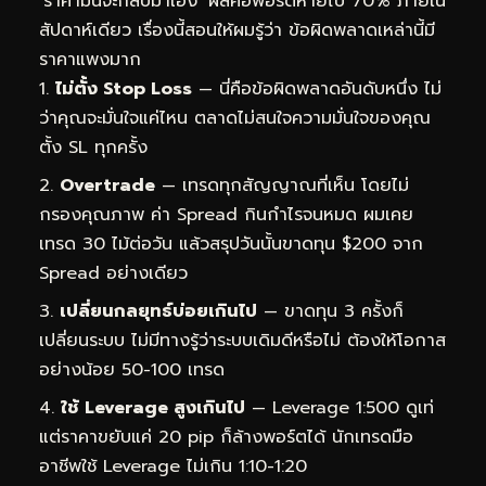
‘ราคามันจะกลับมาเอง’ ผลคือพอร์ตหายไป 70% ภายใน
สัปดาห์เดียว เรื่องนี้สอนให้ผมรู้ว่า ข้อผิดพลาดเหล่านี้มี
ราคาแพงมาก
ไม่ตั้ง Stop Loss
— นี่คือข้อผิดพลาดอันดับหนึ่ง ไม่
ว่าคุณจะมั่นใจแค่ไหน ตลาดไม่สนใจความมั่นใจของคุณ
ตั้ง SL ทุกครั้ง
Overtrade
— เทรดทุกสัญญาณที่เห็น โดยไม่
กรองคุณภาพ ค่า Spread กินกำไรจนหมด ผมเคย
เทรด 30 ไม้ต่อวัน แล้วสรุปวันนั้นขาดทุน $200 จาก
Spread อย่างเดียว
เปลี่ยนกลยุทธ์บ่อยเกินไป
— ขาดทุน 3 ครั้งก็
เปลี่ยนระบบ ไม่มีทางรู้ว่าระบบเดิมดีหรือไม่ ต้องให้โอกาส
อย่างน้อย 50-100 เทรด
ใช้ Leverage สูงเกินไป
— Leverage 1:500 ดูเท่
แต่ราคาขยับแค่ 20 pip ก็ล้างพอร์ตได้ นักเทรดมือ
อาชีพใช้ Leverage ไม่เกิน 1:10-1:20