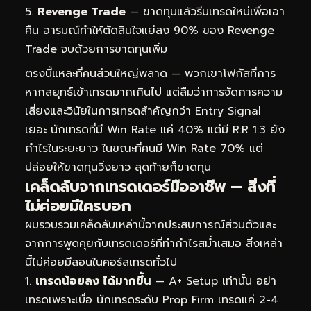
Revenge Trade
— ขาดทุนแล้วรีบเทรดใหม่เพื่อเอา
คืน อารมณ์ทำให้ตัดสินใจแย่ลง 90% ของ Revenge
Trade จบด้วยการขาดทุนเพิ่ม
ตรงนี้แหละที่คนส่วนใหญ่พลาด — พวกเขาโฟกัสที่การ
หากลยุทธ์เข้าเทรดมากเกินไป แต่ลืมว่าการจัดการความ
เสี่ยงและวินัยในการเทรดสำคัญกว่า Entry Signal
เยอะ นักเทรดที่มี Win Rate แค่ 40% แต่มี R:R 1:3 ยัง
กำไรในระยะยาว ในขณะที่คนมี Win Rate 70% แต่
ปล่อยให้ขาดทุนวิ่งยาว สุดท้ายก็ขาดทุน
เคล็ดลับจากเทรดเดอร์มืออาชีพ — สิ่งที่
ไม่ค่อยมีใครบอก
ผมรวบรวมเคล็ดลับเหล่านี้จากประสบการณ์ส่วนตัวและ
จากการพูดคุยกับเทรดเดอร์ที่ทำกำไรสม่ำเสมอ สิ่งเหล่า
นี้ไม่ค่อยมีสอนในคอร์สเทรดทั่วไป
เทรดน้อยลง ได้มากขึ้น
— A+ Setup เท่านั้น อย่า
เทรดเพราะเบื่อ นักเทรดระดับ Prop Firm เทรดแค่ 2-4