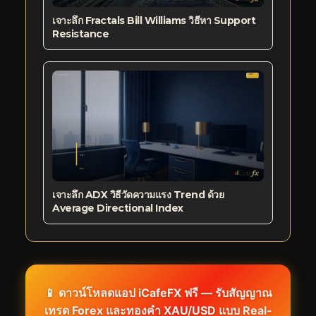
เจาะลึก Fractals Bill Williams วิธีหา Support
Resistance
เจาะลึก ADX วิธีวัดความแรง Trend ด้วย
Average Directional Index
📱 ดาวน์โหลดแอป iCafeFX ฟรี — รับสัญญาณ
เทรด Forex และทองคำ XAU/USD แบบ Real-