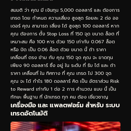
สมมติ ว่า คุณ มี เงินทุน 5,000 ดอลลาร์ และ ต้องการ
เทรด โดย กำหนด ความเสี่ยง สูงสุด ร้อยละ 2 ต่อ ออ
เดอร์ คุณ สามารถ เสี่ยง ได้ สูงสุด 100 ดอลลาร์ หาก
คุณ ต้องการ ตั้ง Stop Loss ที่ 150 จุด ขนาด ล็อต ที่
เหมาะสม คือ 100 หาร ด้วย 150 เท่ากับ 0.067 ล็อต
หรือ ปัด เป็น 0.06 ล็อต ด้วย ขนาด นี้ ถ้า ราคา
เคลื่อนที่ ตรง ข้าม กับ คุณ 150 จุด คุณ จะ ขาดทุน
เพียง 90 ดอลลาร์ ซึ่ง อยู่ ใน ระดับ ที่ รับ ได้ และ ถ้า
ราคา เคลื่อนที่ ใน ทิศทาง ที่ คุณ เทรด ไป 300 จุด
คุณ จะ ได้ กำไร 180 ดอลลาร์ คิด เป็น อัตราส่วน Risk
to Reward เท่ากับ 1 ต่อ 2 การ คำนวณ แบบ นี้ เป็น
ทักษะ พื้นฐาน ที่ นักเทรด ทุก คน ต้อง เชี่ยวชาญ
เครื่องมือ และ แพลตฟอร์ม สำหรับ ระบบ
เทรดอัตโนมัติ