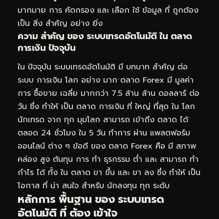
มากมาย การ คัดกรอง และ เลือก ใช้ ข้อมูล ที่ ถูกต้อง
เป็น สิ่ง สำคัญ อย่าง ยิ่ง
ความ สำคัญ ของ ระบบเทรดอัตโนมัติ ใน ตลาด
การเงิน ปัจจุบัน
ใน ปัจจุบัน ระบบเทรดอัตโนมัติ มี บทบาท สำคัญ ต่อ
ระบบ การเงิน โลก อย่าง มาก ตลาด Forex มี มูลค่า
การ ซื้อขาย เฉลี่ย มากกว่า 7.5 ล้าน ล้าน ดอลลาร์ ต่อ
วัน ซึ่ง ทำให้ เป็น ตลาด การเงิน ที่ ใหญ่ ที่สุด ใน โลก
นักเทรด จาก ทุก มุมโลก สามารถ เข้าถึง ตลาด ได้
ตลอด 24 ชั่วโมง ใน 5 วัน ทำการ ผ่าน แพลตฟอร์ม
ออนไลน์ ต่าง ๆ ข้อดี ของ ตลาด Forex คือ มี สภาพ
คล่อง สูง ต้นทุน การ ทำ ธุรกรรม ต่ำ และ สามารถ ทำ
กำไร ได้ ทั้ง ใน ตลาด ขา ขึ้น และ ขา ลง ซึ่ง ทำให้ เป็น
โอกาส ที่ น่า สนใจ สำหรับ นักลงทุน ทุก ระดับ
หลักการ พื้นฐาน ของ ระบบเทรด
อัตโนมัติ ที่ ต้อง เข้าใจ