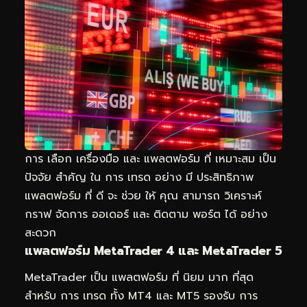
การ เลือก เครื่องมือ และ แพลตฟอร์ม ที่ เหมาะสม เป็น
ปัจจัย สำคัญ ใน การ เทรด อย่าง มี ประสิทธิภาพ
แพลตฟอร์ม ที่ ดี จะ ช่วย ให้ คุณ สามารถ วิเคราะห์
กราฟ จัดการ ออเดอร์ และ ติดตาม พอร์ต ได้ อย่าง
สะดวก
แพลตฟอร์ม MetaTrader 4 และ MetaTrader 5
MetaTrader เป็น แพลตฟอร์ม ที่ นิยม มาก ที่สุด
สำหรับ การ เทรด ทั้ง MT4 และ MT5 รองรับ การ