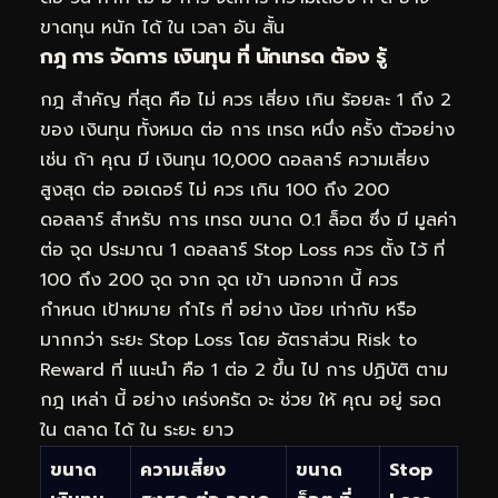
ขาดทุน หนัก ได้ ใน เวลา อัน สั้น
กฎ การ จัดการ เงินทุน ที่ นักเทรด ต้อง รู้
กฎ สำคัญ ที่สุด คือ ไม่ ควร เสี่ยง เกิน ร้อยละ 1 ถึง 2
ของ เงินทุน ทั้งหมด ต่อ การ เทรด หนึ่ง ครั้ง ตัวอย่าง
เช่น ถ้า คุณ มี เงินทุน 10,000 ดอลลาร์ ความเสี่ยง
สูงสุด ต่อ ออเดอร์ ไม่ ควร เกิน 100 ถึง 200
ดอลลาร์ สำหรับ การ เทรด ขนาด 0.1 ล็อต ซึ่ง มี มูลค่า
ต่อ จุด ประมาณ 1 ดอลลาร์ Stop Loss ควร ตั้ง ไว้ ที่
100 ถึง 200 จุด จาก จุด เข้า นอกจาก นี้ ควร
กำหนด เป้าหมาย กำไร ที่ อย่าง น้อย เท่ากับ หรือ
มากกว่า ระยะ Stop Loss โดย อัตราส่วน Risk to
Reward ที่ แนะนำ คือ 1 ต่อ 2 ขึ้น ไป การ ปฏิบัติ ตาม
กฎ เหล่า นี้ อย่าง เคร่งครัด จะ ช่วย ให้ คุณ อยู่ รอด
ใน ตลาด ได้ ใน ระยะ ยาว
ขนาด
ความเสี่ยง
ขนาด
Stop