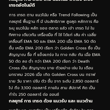
เทรดอัตโนมัติ
การ เทรด ตาม แนวโน้ม หรือ Trend Following เป็น
กลยุทธ์ พื้นฐาน ที่ มี ประสิทธิภาพ สูงสุด หลักการ คือ
ระบุ แนวโน้ม หลัก ของ ตลาด แล้ว เข้า เทรด ไป ใน
ทิศทาง เดียวกัน เครื่องมือ ที่ ใช้ ได้แก่ เส้น ค่า เฉลี่ย
เคลื่อนที่ EMA 50 และ EMA 200 เมื่อ EMA 50 ตัด
ขึ้น เหนือ EMA 200 เรียก ว่า Golden Cross ซึ่ง เป็น
สัญญาณ ซื้อ ที่ แข็งแกร่ง ใน ทาง กลับ กัน เมื่อ EMA
50 ตัด ลง ต่ำ กว่า EMA 200 เรียก ว่า Death
Cross เป็น สัญญาณ ขาย ตัวอย่าง เช่น ใน เดือน
มกราคม 2026 เมื่อ เกิด Golden Cross บน กราฟ
ราย วัน ราคา ปรับ ตัว ขึ้น จาก ระดับ 2,850 ดอลลาร์
ไป ถึง 3,100 ดอลลาร์ ภายใน สาม สัปดาห์ คิด เป็น
กำไร 250 ดอลลาร์ ต่อ ออนซ์
กลยุทธ์ การ เทรด ด้วย แนวรับ และ แนวต้าน