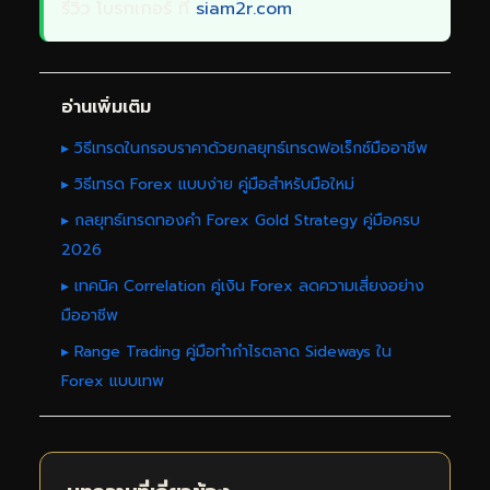
รีวิว โบรกเกอร์ ที่
siam2r.com
อ่านเพิ่มเติม
▸ วิธีเทรดในกรอบราคาด้วยกลยุทธ์เทรดฟอเร็กซ์มืออาชีพ
▸ วิธีเทรด Forex แบบง่าย คู่มือสำหรับมือใหม่
▸ กลยุทธ์เทรดทองคำ Forex Gold Strategy คู่มือครบ
2026
▸ เทคนิค Correlation คู่เงิน Forex ลดความเสี่ยงอย่าง
มืออาชีพ
▸ Range Trading คู่มือทำกำไรตลาด Sideways ใน
Forex แบบเทพ