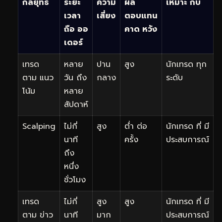
กลยุทธ์
ระยะ
ความ
ผล
เหมาะ กับ
เวลา
เสี่ยง
ตอบแทน
ถือ ออ
คาด หวัง
เดอร์
เทรด
หลาย
ปาน
สูง
นักเทรด ทุก
ตาม แนว
วัน ถึง
กลาง
ระดับ
โน้ม
หลาย
สัปดาห์
Scalping
ไม่กี่
สูง
ต่ำ ต่อ
นักเทรด ที่ มี
นาที
ครั้ง
ประสบการณ์
ถึง
หนึ่ง
ชั่วโมง
เทรด
ไม่กี่
สูง
สูง
นักเทรด ที่ มี
ตาม ข่าว
นาที
มาก
ประสบการณ์