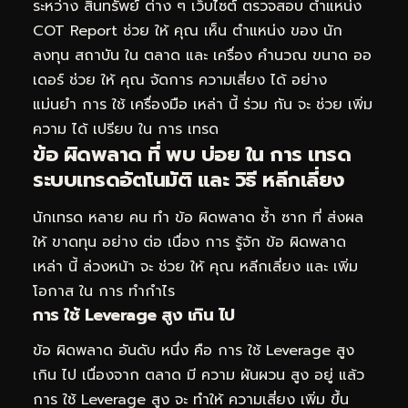
ระหว่าง สินทรัพย์ ต่าง ๆ เว็บไซต์ ตรวจสอบ ตำแหน่ง
COT Report ช่วย ให้ คุณ เห็น ตำแหน่ง ของ นัก
ลงทุน สถาบัน ใน ตลาด และ เครื่อง คำนวณ ขนาด ออ
เดอร์ ช่วย ให้ คุณ จัดการ ความเสี่ยง ได้ อย่าง
แม่นยำ การ ใช้ เครื่องมือ เหล่า นี้ ร่วม กัน จะ ช่วย เพิ่ม
ความ ได้ เปรียบ ใน การ เทรด
ข้อ ผิดพลาด ที่ พบ บ่อย ใน การ เทรด
ระบบเทรดอัตโนมัติ และ วิธี หลีกเลี่ยง
นักเทรด หลาย คน ทำ ข้อ ผิดพลาด ซ้ำ ซาก ที่ ส่งผล
ให้ ขาดทุน อย่าง ต่อ เนื่อง การ รู้จัก ข้อ ผิดพลาด
เหล่า นี้ ล่วงหน้า จะ ช่วย ให้ คุณ หลีกเลี่ยง และ เพิ่ม
โอกาส ใน การ ทำกำไร
การ ใช้ Leverage สูง เกิน ไป
ข้อ ผิดพลาด อันดับ หนึ่ง คือ การ ใช้ Leverage สูง
เกิน ไป เนื่องจาก ตลาด มี ความ ผันผวน สูง อยู่ แล้ว
การ ใช้ Leverage สูง จะ ทำให้ ความเสี่ยง เพิ่ม ขึ้น