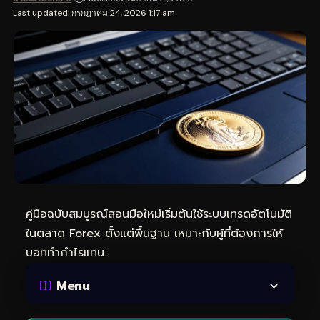
Last updated: กรกฎาคม 24, 2026 1:17 am
คู่มือฉบับสมบูรณ์สอนมือใหม่เริ่มต้นใช้ระบบเทรดอัตโนมัติ
ในตลาด Forex ตั้งแต่พื้นฐาน เหมาะกับผู้ที่ต้องการให้
บอททำกำไรแทน.
Menu