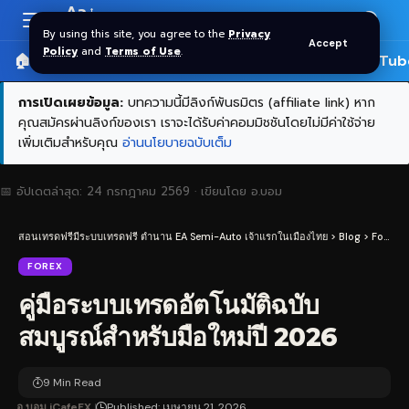
Aa
Font
By using this site, you agree to the
Privacy
Accept
Resizer
Policy
and
Terms of Use
.
🏠 หน้าแรก
ราคาทอง SPDR
📰 บทความ
🎬 YouTub
การเปิดเผยข้อมูล:
บทความนี้มีลิงก์พันธมิตร (affiliate link) หาก
คุณสมัครผ่านลิงก์ของเรา เราจะได้รับค่าคอมมิชชันโดยไม่มีค่าใช้จ่าย
เพิ่มเติมสำหรับคุณ
อ่านนโยบายฉบับเต็ม
📅 อัปเดตล่าสุด:
24 กรกฎาคม 2569
· เขียนโดย
อ.บอม
สอนเทรดฟรีมีระบบเทรดฟรี ตำนาน EA Semi-Auto เจ้าแรกในเมืองไทย
>
Blog
>
Forex
>
FOREX
คู่มือระบบเทรดอัตโนมัติฉบับ
สมบูรณ์สำหรับมือใหม่ปี 2026
9 Min Read
อ.บอม iCafeFX
Published: เมษายน 21, 2026