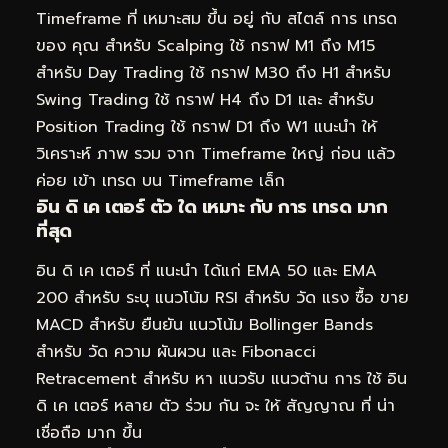
Timeframe ที่ เหมาะสม ขึ้น อยู่ กับ สไตล์ การ เทรด
ของ คุณ สำหรับ Scalping ใช้ กราฟ M1 ถึง M15
สำหรับ Day Trading ใช้ กราฟ M30 ถึง H1 สำหรับ
Swing Trading ใช้ กราฟ H4 ถึง D1 และ สำหรับ
Position Trading ใช้ กราฟ D1 ถึง W1 แนะนำ ให้
วิเคราะห์ ภาพ รวม จาก Timeframe ใหญ่ ก่อน แล้ว
ค่อย เข้า เทรด บน Timeframe เล็ก
อิน ดิ เค เตอร์ ตัว ใด เหมาะ กับ การ เทรด มาก
ที่สุด
อิน ดิ เค เตอร์ ที่ แนะนำ ได้แก่ EMA 50 และ EMA
200 สำหรับ ระบุ แนวโน้ม RSI สำหรับ วัด แรง ซื้อ ขาย
MACD สำหรับ ยืนยัน แนวโน้ม Bollinger Bands
สำหรับ วัด ความ ผันผวน และ Fibonacci
Retracement สำหรับ หา แนวรับ แนวต้าน การ ใช้ อิน
ดิ เค เตอร์ หลาย ตัว ร่วม กัน จะ ให้ สัญญาณ ที่ น่า
เชื่อถือ มาก ขึ้น