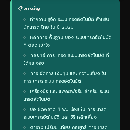
📋 สารบัญ
ทำความ รู้จัก ระบบเทรดอัตโนมัติ สำหรับ
นักเทรด ไทย ใน ปี 2026
หลักการ พื้นฐาน ของ ระบบเทรดอัตโนมัติ
ที่ ต้อง เข้าใจ
กลยุทธ์ การ เทรด ระบบเทรดอัตโนมัติ ที่
ได้ผล จริง
การ จัดการ เงินทุน และ ความเสี่ยง ใน
การ เทรด ระบบเทรดอัตโนมัติ
เครื่องมือ และ แพลตฟอร์ม สำหรับ ระบบ
เทรดอัตโนมัติ
ข้อ ผิดพลาด ที่ พบ บ่อย ใน การ เทรด
ระบบเทรดอัตโนมัติ และ วิธี หลีกเลี่ยง
ตาราง เปรียบ เทียบ กลยุทธ์ การ เทรด