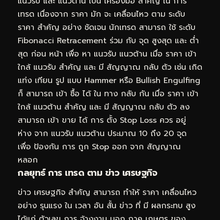
แนวรับ และ แนวต้าน เป็น เครื่องมือ สำคัญ ใน การ
เทรด เนื่องจาก ราคา มัก จะ เคลื่อนไหว ตาม ระดับ
ราคา สำคัญ อย่าง ชัดเจน นักเทรด สามารถ ใช้ ระดับ
Fibonacci Retracement ร่วม กับ จุด สูงสุด และ ต่ำ
สุด ก่อน หน้า เพื่อ หา แนวรับ แนวต้าน เมื่อ ราคา เข้า
ใกล้ แนวรับ สำคัญ และ มี สัญญาณ กลับ ตัว เช่น เกิด
แท่ง เทียน รูป แบบ Hammer หรือ Bullish Engulfing
ก็ สามารถ เข้า ซื้อ ได้ ใน ทาง กลับ กัน เมื่อ ราคา เข้า
ใกล้ แนวต้าน สำคัญ และ มี สัญญาณ กลับ ตัว ลง
สามารถ เข้า ขาย ได้ การ ตั้ง Stop Loss ควร อยู่
ห่าง จาก แนวรับ แนวต้าน ประมาณ 10 ถึง 20 จุด
เพื่อ ป้องกัน การ ถูก Stop ออก จาก สัญญาณ
หลอก
กลยุทธ์ การ เทรด ตาม ข่าว เศรษฐกิจ
ข่าว เศรษฐกิจ สำคัญ สามารถ ทำให้ ราคา เคลื่อนไหว
อย่าง รุนแรง ใน เวลา อัน สั้น ข่าว ที่ มี ผลกระทบ สูง
ได้แก่ ตัวเลข การ จ้างงาน นอก ภาค เกษตร ของ